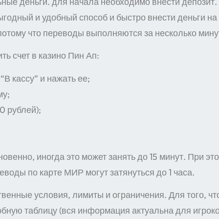
льные деньги. для начала необходимо внести депози
ыгодный и удобный способ и быстро внести деньги на
потому что переводы выполняются за несколько минут
ь счет в казино Пин Ап:
“В кассу” и нажать ее;
му;
0 рублей);
новенно, иногда это может занять до 15 минут. При эт
воды по карте МИР могут затянуться до 1 часа.
енные условия, лимиты и ограничения. Для того, чт
ную таблицу (вся информация актуальна для игроков