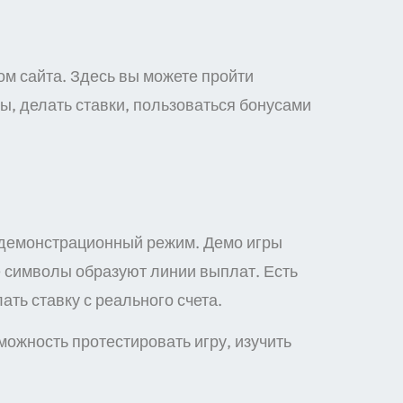
ом сайта. Здесь вы можете пройти
ы, делать ставки, пользоваться бонусами
ет демонстрационный режим. Демо игры
ие символы образуют линии выплат. Есть
ть ставку с реального счета.
можность протестировать игру, изучить