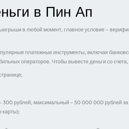
еньги в Пин Ап
ыигрыши в любой момент, главное условие – верифиц
опулярные платежные инструменты, включая банковск
ильных операторов. Чтобы вывести деньги со счета,
странице;
 300 рублей, максимальный – 50 000 000 рублей за
 карты);