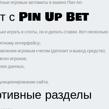
ные игровые автоматы в казино Пин Ап:
рт с Pin Up Bet
ько играть в слоты, но и делать ставки. Вот нескольк
нятному интерфейсу;
вления игровым счетом (депозит и вывод средств);
всех игроков;
ких данных;
функционировании сайта.
ртивные разделы