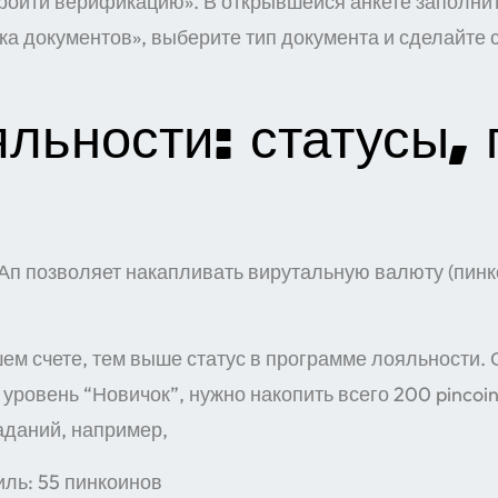
ройти верификацию». В открывшейся анкете заполнит
ка документов», выберите тип документа и сделайте с
льности: статусы, 
 Ап позволяет накапливать вирутальную валюту (пинк
ем счете, тем выше статус в программе лояльности. С
 уровень “Новичок”, нужно накопить всего 200 pincoi
аданий, например,
ль: 55 пинкоинов