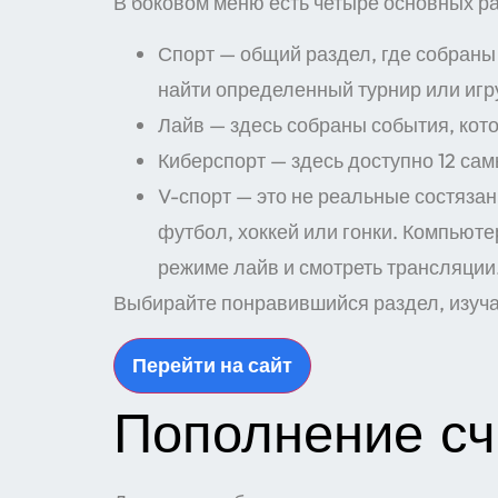
В боковом меню есть четыре основных р
Спорт — общий раздел, где собраны 
найти определенный турнир или игр
Лайв — здесь собраны события, кот
Киберспорт — здесь доступно 12 са
V-спорт — это не реальные состяза
футбол, хоккей или гонки. Компьюте
режиме лайв и смотреть трансляции
Выбирайте понравившийся раздел, изуча
Перейти на сайт
Пополнение сч