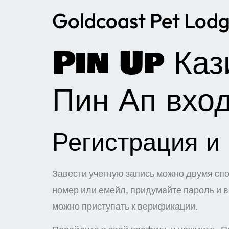
Goldcoast Pet Lod
Pin Up Каз
Пин Ап вход
Регистрация и
Завести учетную запись можно двумя сп
номер или емейл, придумайте пароль и в
можно приступать к верификации.