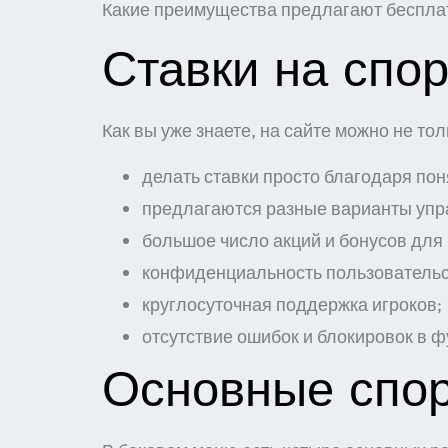
Какие преимущества предлагают бесплат
Ставки на спо
Как вы уже знаете, на сайте можно не тол
делать ставки просто благодаря по
предлагаются разные варианты упра
большое число акций и бонусов для 
конфиденциальность пользовательс
круглосуточная поддержка игроков;
отсутствие ошибок и блокировок в 
Основные спо