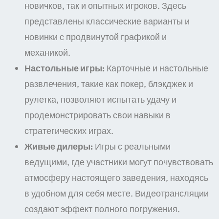
новичков, так и опытных игроков. Здесь
представлены классические варианты и
новинки с продвинутой графикой и
механикой.
Настольные игры:
Карточные и настольные
развлечения, такие как покер, блэкджек и
рулетка, позволяют испытать удачу и
продемонстрировать свои навыки в
стратегических играх.
Живые дилеры:
Игры с реальными
ведущими, где участники могут почувствовать
атмосферу настоящего заведения, находясь
в удобном для себя месте. Видеотрансляции
создают эффект полного погружения.