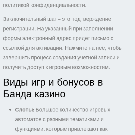
политикой конфиденциальности.
Заключительный шаг – это подтверждение
регистрации. На указанный при заполнении
формы электронный адрес придет письмо с
ссылкой для активации. Нажмите на неё, чтобы
завершить процесс создания учетной записи и
получить доступ к игровым возможностям.
Виды игр и бонусов в
Банда казино
Слоты:
Большое количество игровых
автоматов с разными тематиками и
функциями, которые привлекают как