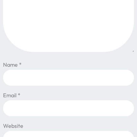
Name
*
Email
*
Website