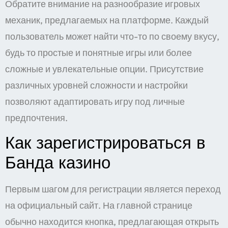
Обратите внимание на разнообразие игровых
механик, предлагаемых на платформе. Каждый
пользователь может найти что-то по своему вкусу,
будь то простые и понятные игры или более
сложные и увлекательные опции. Присутствие
различных уровней сложности и настройки
позволяют адаптировать игру под личные
предпочтения.
Как зарегистрироваться в
Банда казино
Первым шагом для регистрации является переход
на официальный сайт. На главной странице
обычно находится кнопка, предлагающая открыть