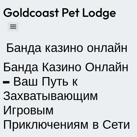
Goldcoast Pet Lodge
Банда казино онлайн
Банда Казино Онлайн
– Ваш Путь к
Захватывающим
Игровым
Приключениям в Сети