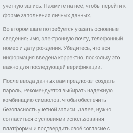
учетную запись. Нажмите на неё, чтобы перейти к
форме заполнения личных данных.
Во втором шаге потребуется указать основные
сведения: имя, электронную почту, телефонный
номер и дату рождения. Убедитесь, что вся
информация введена корректно, поскольку это
важно для последующей верификации.
После ввода данных вам предложат создать
пароль. Рекомендуется выбирать надежную
комбинацию символов, чтобы обеспечить
безопасность учетной записи. Далее, нужно
согласиться с условиями использования
платформы и подтвердить своё согласие с