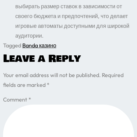
выбирать размер ставок в зависимости от
своего бюджета и предпочтений, что делает
игровые автоматы доступными для широкой
аудитории.
Tagged
Banda казино
Leave a Reply
Your email address will not be published.
Required
fields are marked
*
Comment
*