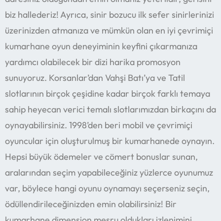
biz hallederiz! Ayrıca, sinir bozucu ilk sefer sinirlerinizi
üzerinizden atmanıza ve mümkün olan en iyi çevrimiçi
kumarhane oyun deneyiminin keyfini çıkarmanıza
yardımcı olabilecek bir dizi harika promosyon
sunuyoruz. Korsanlar’dan Vahşi Batı’ya ve Tatil
slotlarının birçok çeşidine kadar birçok farklı temaya
sahip heyecan verici temalı slotlarımızdan birkaçını da
oynayabilirsiniz. 1998’den beri mobil ve çevrimiçi
oyuncular için oluşturulmuş bir kumarhanede oynayın.
Hepsi büyük ödemeler ve cömert bonuslar sunan,
aralarından seçim yapabileceğiniz yüzlerce oyunumuz
var, böylece hangi oyunu oynamayı seçerseniz seçin,
ödüllendirileceğinizden emin olabilirsiniz! Bir
kumarhane dimension meşru oldukları izlenimini