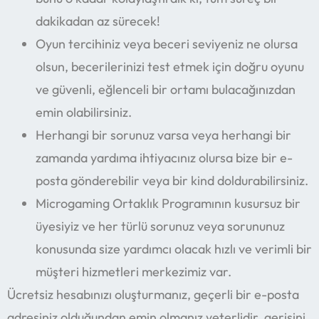
dakikadan az sürecek!
Oyun tercihiniz veya beceri seviyeniz ne olursa
olsun, becerilerinizi test etmek için doğru oyunu
ve güvenli, eğlenceli bir ortamı bulacağınızdan
emin olabilirsiniz.
Herhangi bir sorunuz varsa veya herhangi bir
zamanda yardıma ihtiyacınız olursa bize bir e-
posta gönderebilir veya bir kind doldurabilirsiniz.
Microgaming Ortaklık Programının kusursuz bir
üyesiyiz ve her türlü sorunuz veya sorununuz
konusunda size yardımcı olacak hızlı ve verimli bir
müşteri hizmetleri merkezimiz var.
Ücretsiz hesabınızı oluşturmanız, geçerli bir e-posta
adresiniz olduğundan emin olmanız yeterlidir, gerisini