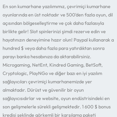
En son kumarhane yazılımımız, çevrimiçi kumarhane
oyunlarında en üst noktadır ve 500’den fazla oyun, dil
açısından bölgeselleştirme ve çok daha fazlasıyla
birlikte gelir! Slot spinlerinizi şimdi rezerve edin ve
hayatınızın deneyimine hazır olun! Paypal kullanarak a
hundred $ veya daha fazla para yatırdıktan sonra
parayı banka hesabınıza da aktarabilirsiniz.
Microgaming, NetEnt, Kindred Gaming, BetSoft,
Cryptologic, PlayNGo ve diğer bazı en iyi yazılım
sağlayıcıları çevrimiçi kumarhanemizde yer
almaktadır. Dürüst ve güvenilir bir oyun
sağlayıcısıdırlar ve website, oyun endüstrisindeki en
son gelişmelerle sürekli gelişmektedir. 1 600 $ bonus
kredisi şeklinde görkemli bir karşılama paketi