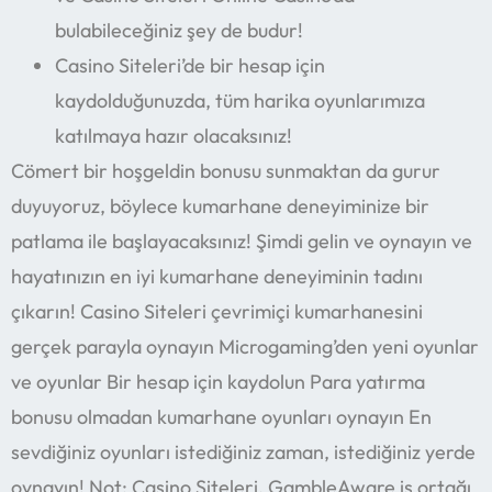
bulabileceğiniz şey de budur!
Casino Siteleri’de bir hesap için
kaydolduğunuzda, tüm harika oyunlarımıza
katılmaya hazır olacaksınız!
Cömert bir hoşgeldin bonusu sunmaktan da gurur
duyuyoruz, böylece kumarhane deneyiminize bir
patlama ile başlayacaksınız! Şimdi gelin ve oynayın ve
hayatınızın en iyi kumarhane deneyiminin tadını
çıkarın! Casino Siteleri çevrimiçi kumarhanesini
gerçek parayla oynayın Microgaming’den yeni oyunlar
ve oyunlar Bir hesap için kaydolun Para yatırma
bonusu olmadan kumarhane oyunları oynayın En
sevdiğiniz oyunları istediğiniz zaman, istediğiniz yerde
oynayın! Not: Casino Siteleri, GambleAware iş ortağı