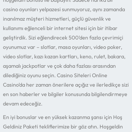
casino oyunları yelpazesi sunmuyoruz, aynı zamanda
inanılmaz müşteri hizmetleri, güçlü güvenlik ve
kullanımı eğlenceli bir internet sitesi için bir itibar
geliştirdik. Sizi eğlendirecek 500’den fazla çevrimiçi
oyunumuz var – slotlar, masa oyunları, video poker,
video slotlar, kazı kazan kartları, keno, rulet, bakara,
aşamalı jackpotlar ve çok daha fazlası arasından
dilediğiniz oyunu seçin. Casino Siteleri Online
Casino’da her zaman önerilere açığız ve ilerledikçe sizi
en son haberler ve bilgiler konusunda bilgilendirmeye
devam edeceğiz.
En iyi bonuslar ve en yüksek kazanma şansı için Hoş
Geldiniz Paketi tekliflerimize bir göz atın. Hoşgeldin