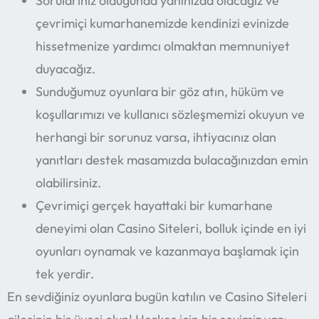
Sorularınız olduğunda yanınızda olacağız ve
çevrimiçi kumarhanemizde kendinizi evinizde
hissetmenize yardımcı olmaktan memnuniyet
duyacağız.
Sunduğumuz oyunlara bir göz atın, hüküm ve
koşullarımızı ve kullanıcı sözleşmemizi okuyun ve
herhangi bir sorunuz varsa, ihtiyacınız olan
yanıtları destek masamızda bulacağınızdan emin
olabilirsiniz.
Çevrimiçi gerçek hayattaki bir kumarhane
deneyimi olan Casino Siteleri, bolluk içinde en iyi
oyunları oynamak ve kazanmaya başlamak için
tek yerdir.
En sevdiğiniz oyunlara bugün katılın ve Casino Siteleri