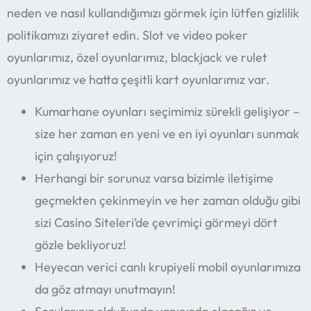
neden ve nasıl kullandığımızı görmek için lütfen gizlilik
politikamızı ziyaret edin. Slot ve video poker
oyunlarımız, özel oyunlarımız, blackjack ve rulet
oyunlarımız ve hatta çeşitli kart oyunlarımız var.
Kumarhane oyunları seçimimiz sürekli gelişiyor –
size her zaman en yeni ve en iyi oyunları sunmak
için çalışıyoruz!
Herhangi bir sorunuz varsa bizimle iletişime
geçmekten çekinmeyin ve her zaman olduğu gibi
sizi Casino Siteleri’de çevrimiçi görmeyi dört
gözle bekliyoruz!
Heyecan verici canlı krupiyeli mobil oyunlarımıza
da göz atmayı unutmayın!