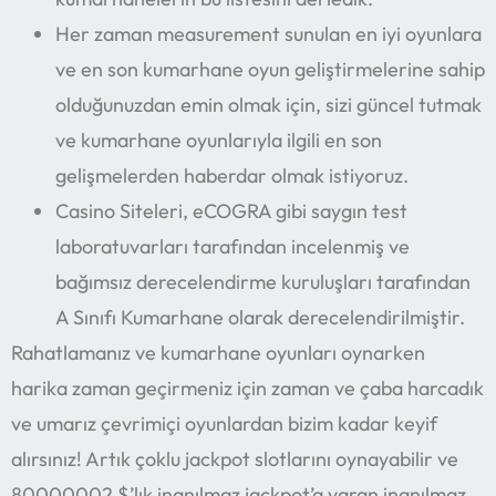
Her zaman measurement sunulan en iyi oyunlara
ve en son kumarhane oyun geliştirmelerine sahip
olduğunuzdan emin olmak için, sizi güncel tutmak
ve kumarhane oyunlarıyla ilgili en son
gelişmelerden haberdar olmak istiyoruz.
Casino Siteleri, eCOGRA gibi saygın test
laboratuvarları tarafından incelenmiş ve
bağımsız derecelendirme kuruluşları tarafından
A Sınıfı Kumarhane olarak derecelendirilmiştir.
Rahatlamanız ve kumarhane oyunları oynarken
harika zaman geçirmeniz için zaman ve çaba harcadık
ve umarız çevrimiçi oyunlardan bizim kadar keyif
alırsınız! Artık çoklu jackpot slotlarını oynayabilir ve
80000002 $’lık inanılmaz jackpot’a varan inanılmaz