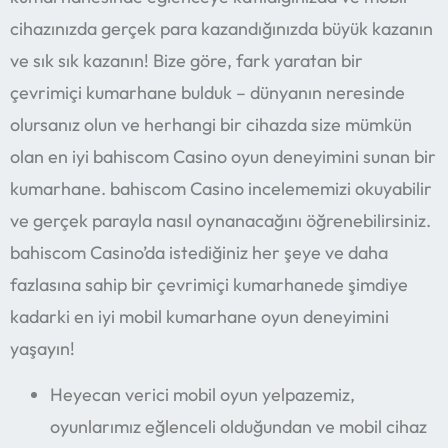
cihazınızda gerçek para kazandığınızda büyük kazanın
ve sık sık kazanın! Bize göre, fark yaratan bir
çevrimiçi kumarhane bulduk – dünyanın neresinde
olursanız olun ve herhangi bir cihazda size mümkün
olan en iyi bahiscom Casino oyun deneyimini sunan bir
kumarhane. bahiscom Casino incelememizi okuyabilir
ve gerçek parayla nasıl oynanacağını öğrenebilirsiniz.
bahiscom Casino’da istediğiniz her şeye ve daha
fazlasına sahip bir çevrimiçi kumarhanede şimdiye
kadarki en iyi mobil kumarhane oyun deneyimini
yaşayın!
Heyecan verici mobil oyun yelpazemiz,
oyunlarımız eğlenceli olduğundan ve mobil cihaz