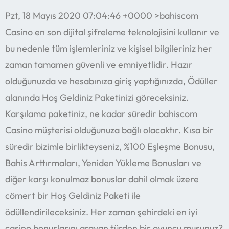
Pzt, 18 Mayıs 2020 07:04:46 +0000 >bahiscom
Casino en son dijital şifreleme teknolojisini kullanır ve
bu nedenle tüm işlemleriniz ve kişisel bilgileriniz her
zaman tamamen güvenli ve emniyetlidir. Hazır
olduğunuzda ve hesabınıza giriş yaptığınızda, Ödüller
alanında Hoş Geldiniz Paketinizi göreceksiniz.
Karşılama paketiniz, ne kadar süredir bahiscom
Casino müşterisi olduğunuza bağlı olacaktır. Kısa bir
süredir bizimle birlikteyseniz, %100 Eşleşme Bonusu,
Bahis Arttırmaları, Yeniden Yükleme Bonusları ve
diğer karşı konulmaz bonuslar dahil olmak üzere
cömert bir Hoş Geldiniz Paketi ile
ödüllendirileceksiniz. Her zaman şehirdeki en iyi
casino bonuslarını arayan türden bir oyuncu musunuz?