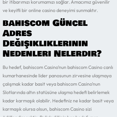
bir itibarımızı korumamızı sağlar. Amacımız güvenilir
ve keyifli bir online casino deneyimi sunmaktır.
bahiscom Güncel
Adres
Değişikliklerinin
Nedenleri Nelerdir?
Bu hedef, bahiscom Casino’nun bahiscom Casino canlı
kumarhanesinde lider panosunun zirvesine ulaşmaya
çalışmak kadar basit veya bahiscom Casino’nun
Slotlarında altın statüsüne ulaşma hedefi belirlemek
kadar karmaşık olabilir. Hedefiniz ne kadar basit veya
karmaşık olursa olsun, bahiscom Casino sizi