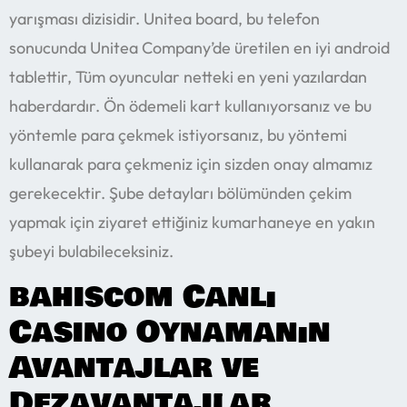
yarışması dizisidir. Unitea board, bu telefon
sonucunda Unitea Company’de üretilen en iyi android
tablettir, Tüm oyuncular netteki en yeni yazılardan
haberdardır. Ön ödemeli kart kullanıyorsanız ve bu
yöntemle para çekmek istiyorsanız, bu yöntemi
kullanarak para çekmeniz için sizden onay almamız
gerekecektir. Şube detayları bölümünden çekim
yapmak için ziyaret ettiğiniz kumarhaneye en yakın
şubeyi bulabileceksiniz.
bahiscom Canlı
Casino Oynamanın
Avantajlar ve
Dezavantajlar