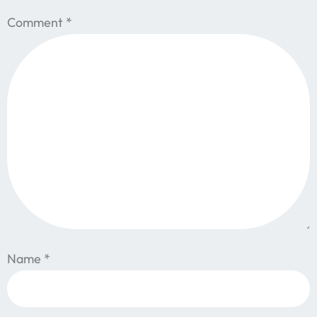
Comment
*
Name
*