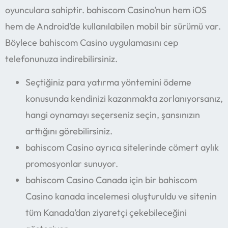
oyunculara sahiptir. bahiscom Casino’nun hem iOS
hem de Android’de kullanılabilen mobil bir sürümü var.
Böylece bahiscom Casino uygulamasını cep
telefonunuza indirebilirsiniz.
Seçtiğiniz para yatırma yöntemini ödeme
konusunda kendinizi kazanmakta zorlanıyorsanız,
hangi oynamayı seçerseniz seçin, şansınızın
arttığını görebilirsiniz.
bahiscom Casino ayrıca sitelerinde cömert aylık
promosyonlar sunuyor.
bahiscom Casino Canada için bir bahiscom
Casino kanada incelemesi oluşturuldu ve sitenin
tüm Kanada’dan ziyaretçi çekebileceğini