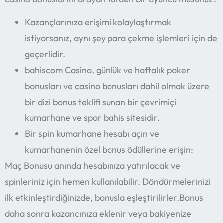
Kazançlarınıza erişimi kolaylaştırmak
istiyorsanız, aynı şey para çekme işlemleri için de
geçerlidir.
bahiscom Casino, günlük ve haftalık poker
bonusları ve casino bonusları dahil olmak üzere
bir dizi bonus teklifi sunan bir çevrimiçi
kumarhane ve spor bahis sitesidir.
Bir spin kumarhane hesabı açın ve
kumarhanenin özel bonus ödüllerine erişin:
Maç Bonusu anında hesabınıza yatırılacak ve
spinleriniz için hemen kullanılabilir. Döndürmelerinizi
ilk etkinleştirdiğinizde, bonusla eşleştirilirler.Bonus
daha sonra kazancınıza eklenir veya bakiyenize