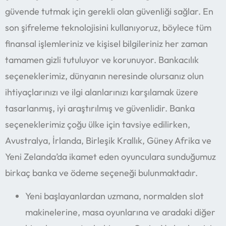
güvende tutmak için gerekli olan güvenliği sağlar. En
son şifreleme teknolojisini kullanıyoruz, böylece tüm
finansal işlemleriniz ve kişisel bilgileriniz her zaman
tamamen gizli tutuluyor ve korunuyor. Bankacılık
seçeneklerimiz, dünyanın neresinde olursanız olun
ihtiyaçlarınızı ve ilgi alanlarınızı karşılamak üzere
tasarlanmış, iyi araştırılmış ve güvenlidir. Banka
seçeneklerimiz çoğu ülke için tavsiye edilirken,
Avustralya, İrlanda, Birleşik Krallık, Güney Afrika ve
Yeni Zelanda’da ikamet eden oyunculara sunduğumuz
birkaç banka ve ödeme seçeneği bulunmaktadır.
Yeni başlayanlardan uzmana, normalden slot
makinelerine, masa oyunlarına ve aradaki diğer