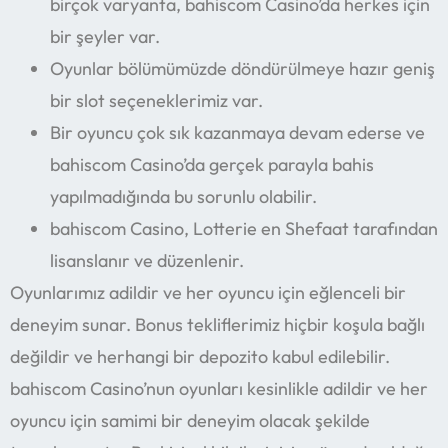
birçok varyanta, bahiscom Casino’da herkes için
bir şeyler var.
Oyunlar bölümümüzde döndürülmeye hazır geniş
bir slot seçeneklerimiz var.
Bir oyuncu çok sık kazanmaya devam ederse ve
bahiscom Casino’da gerçek parayla bahis
yapılmadığında bu sorunlu olabilir.
bahiscom Casino, Lotterie en Shefaat tarafından
lisanslanır ve düzenlenir.
Oyunlarımız adildir ve her oyuncu için eğlenceli bir
deneyim sunar. Bonus tekliflerimiz hiçbir koşula bağlı
değildir ve herhangi bir depozito kabul edilebilir.
bahiscom Casino’nun oyunları kesinlikle adildir ve her
oyuncu için samimi bir deneyim olacak şekilde