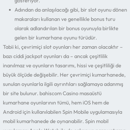
gösteriyor.
Adından da anlaşılacağı gibi, bir slot oyunu dönen
makaraları kullanan ve genellikle bonus turu
olarak adlandırılan bir bonus oyunuyla birlikte
gelen bir kumarhane oyunu türüdür.
Tabii ki, çevrimiçi slot oyunları her zaman olacaktır –
bazı ciddi jackpot oyunları da – ancak çeşitlilik
inanılmaz ve oyunların tasarımı, hissi ve çeşitliliği de
büyük ölçüde değişebilir. Her çevrimiçi kumarhanede,
sunulan oyunlarla ilgili ayrıntıları sağlamaya adanmış
bir site bulunur. bahiscom Casino masaüstü
kumarhane oyunlarının tümü, hem iOS hem de
Android için kullanılabilen Spin Mobile uygulamasıyla
mobil kumarhanede de oynanabilir. Spin mobil