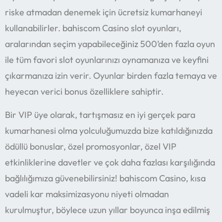
riske atmadan denemek için ücretsiz kumarhaneyi
kullanabilirler. bahiscom Casino slot oyunları,
aralarından seçim yapabileceğiniz 500’den fazla oyun
ile tüm favori slot oyunlarınızı oynamanıza ve keyfini
çıkarmanıza izin verir. Oyunlar birden fazla temaya ve
heyecan verici bonus özelliklere sahiptir.
Bir VIP üye olarak, tartışmasız en iyi gerçek para
kumarhanesi olma yolculuğumuzda bize katıldığınızda
ödüllü bonuslar, özel promosyonlar, özel VIP
etkinliklerine davetler ve çok daha fazlası karşılığında
bağlılığımıza güvenebilirsiniz! bahiscom Casino, kısa
vadeli kar maksimizasyonu niyeti olmadan
kurulmuştur, böylece uzun yıllar boyunca inşa edilmiş