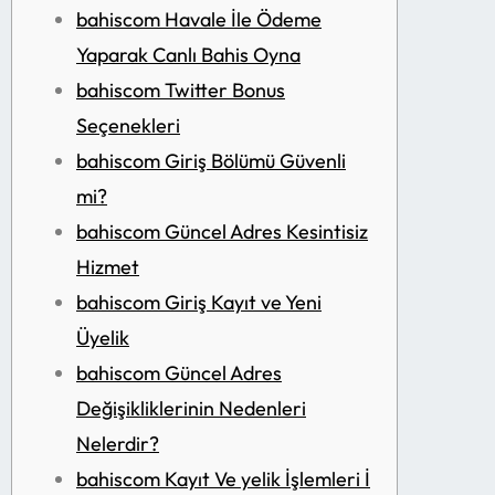
bahiscom Havale İle Ödeme
Yaparak Canlı Bahis Oyna
bahiscom Twitter Bonus
Seçenekleri
bahiscom Giriş Bölümü Güvenli
mi?
bahiscom Güncel Adres Kesintisiz
Hizmet
bahiscom Giriş Kayıt ve Yeni
Üyelik
bahiscom Güncel Adres
Değişikliklerinin Nedenleri
Nelerdir?
bahiscom Kayıt Ve yelik İşlemleri İ