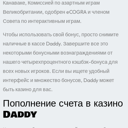
Канаваке, Комиссией по азартным играм
Великобритании, одобрен eCOGRA и членом
Совета по интерактивным играм.
Чтобы использовать свой бонус, просто снимите
наличные в кассе Daddy. Завершите все это
некоторыми бонусными вознаграждениями от
нашего четырехпроцентного кэшбэк-бонуса для
всех новых игроков. Если вы ищете удобный
интерфейс и множество бонусов, Daddy может
быть казино для вас.
Пополнение счета в казино
Daddy