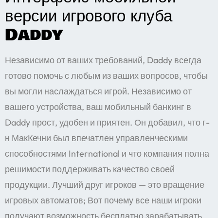
версии игрового клуба
Daddy
Независимо от ваших требований, Daddy всегда
готово помочь с любым из ваших вопросов, чтобы
вы могли наслаждаться игрой. Независимо от
вашего устройства, ваш мобильный банкинг в
Daddy прост, удобен и приятен. Он добавил, что г-
н МакКечни был впечатлен управленческими
способностями International и что компания полна
решимости поддерживать качество своей
продукции. Лучший друг игроков — это вращение
игровых автоматов; Вот почему все наши игроки
получают возможность бесплатно зарабатывать