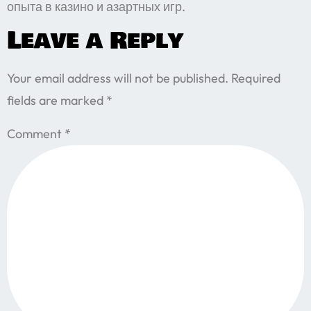
опыта в казино и азартных игр.
Leave a Reply
Your email address will not be published.
Required
fields are marked
*
Comment
*