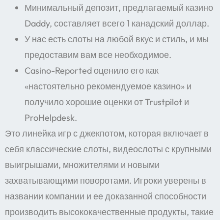
Минимальный депозит, предлагаемый казино
Daddy, составляет всего 1 канадский доллар.
У нас есть слоты на любой вкус и стиль, и мы
предоставим вам все необходимое.
Casino-Reported оценило его как
«настоятельно рекомендуемое казино» и
получило хорошие оценки от Trustpilot и
ProHelpdesk.
Это линейка игр с джекпотом, которая включает в
себя классические слоты, видеослоты с крупными
выигрышами, множителями и новыми
захватывающими поворотами. Игроки уверены в
названии компании и ее доказанной способности
производить высококачественные продукты, такие