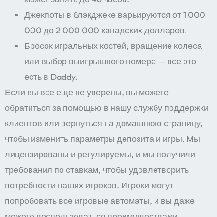
Джекпоты в блэкджеке варьируются от 1 000
000 до 2 000 000 канадских долларов.
Бросок игральных костей, вращение колеса
или выбор выигрышного номера — все это
есть в Daddy.
Если вы все еще не уверены, вы можете
обратиться за помощью в нашу службу поддержки
клиентов или вернуться на домашнюю страницу,
чтобы изменить параметры депозита и игры. Мы
лицензированы и регулируемы, и мы получили
требования по ставкам, чтобы удовлетворить
потребности наших игроков. Игроки могут
попробовать все игровые автоматы, и вы даже
можете воспользоваться преимуществами