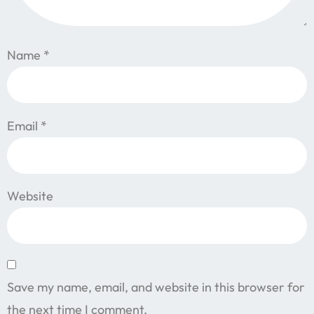
Name
*
Email
*
Website
Save my name, email, and website in this browser for
the next time I comment.