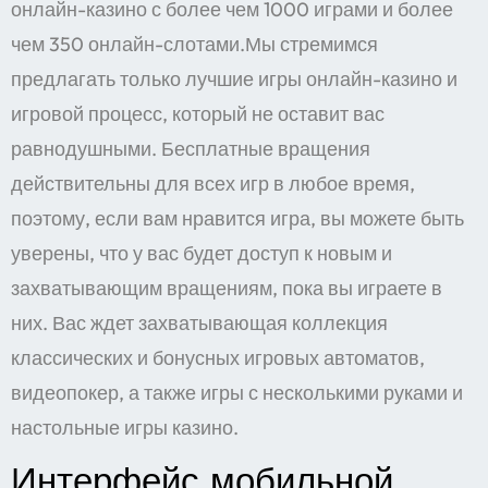
онлайн-казино с более чем 1000 играми и более
чем 350 онлайн-слотами.Мы стремимся
предлагать только лучшие игры онлайн-казино и
игровой процесс, который не оставит вас
равнодушными. Бесплатные вращения
действительны для всех игр в любое время,
поэтому, если вам нравится игра, вы можете быть
уверены, что у вас будет доступ к новым и
захватывающим вращениям, пока вы играете в
них. Вас ждет захватывающая коллекция
классических и бонусных игровых автоматов,
видеопокер, а также игры с несколькими руками и
настольные игры казино.
Интерфейс мобильной