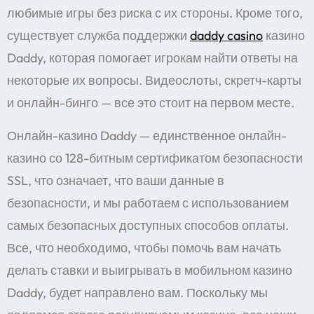
любимые игры без риска с их стороны. Кроме того,
существует служба поддержки
daddy casino
казино
Daddy, которая помогает игрокам найти ответы на
некоторые их вопросы. Видеослоты, скретч-карты
и онлайн-бинго — все это стоит на первом месте.
Онлайн-казино Daddy — единственное онлайн-
казино со 128-битным сертификатом безопасности
SSL, что означает, что ваши данные в
безопасности, и мы работаем с использованием
самых безопасных доступных способов оплаты.
Все, что необходимо, чтобы помочь вам начать
делать ставки и выигрывать в мобильном казино
Daddy, будет направлено вам. Поскольку мы