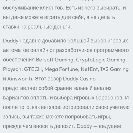
обслуживание клиентов. Есть из чего выбирать, и
вы даже можете играть для себя, а не делать
ставки на реальные деньги.
Daddy недавно добавило большой выбор игровых
автоматов онлайн от разработчиков программного
обеспечения Betsoft Gaming, CryptoLogic Gaming,
Playson, GTECH, Mega Fortune, NetEnt, 1X2 Gaming
и Ainsworth. Этот обзор Daddy Casino
представляет собой сравнительный анализ
вариантов оплаты и выбора игровых барабанов. И
после того, как вы зарегистрировали свою учетную
запись, вы также можете попробовать игры,
прежде чем вносить депозит. Daddy — ведущее