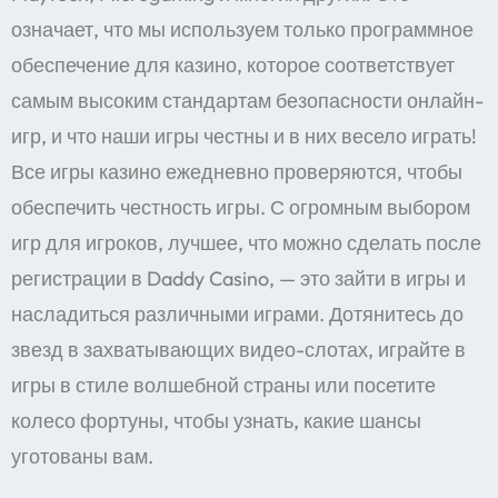
означает, что мы используем только программное
обеспечение для казино, которое соответствует
самым высоким стандартам безопасности онлайн-
игр, и что наши игры честны и в них весело играть!
Все игры казино ежедневно проверяются, чтобы
обеспечить честность игры. С огромным выбором
игр для игроков, лучшее, что можно сделать после
регистрации в Daddy Casino, — это зайти в игры и
насладиться различными играми. Дотянитесь до
звезд в захватывающих видео-слотах, играйте в
игры в стиле волшебной страны или посетите
колесо фортуны, чтобы узнать, какие шансы
уготованы вам.