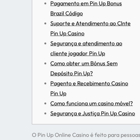
Pagamento em Pin Up Bonus
Brazil Código
Suporte e Atendimento ao Clnte
Pin Up Casino
Segurança e atendimento ao
cliente jogador Pin Up
Como obter um Bónus Sem
Depósito Pin Up?
Pagento e Recebimento Casino
Pin Up
Como funciona um casino móvel?
Segurança e Justiça Pin Up Casino
O Pin Up Online Casino é feito para pessoa