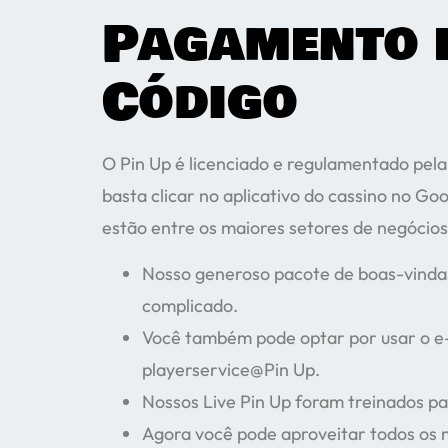
Pagamento e
Código
O Pin Up é licenciado e regulamentado p
basta clicar no aplicativo do cassino no Go
estão entre os maiores setores de negócio
Nosso generoso pacote de boas-vinda
complicado.
Você também pode optar por usar o e
playerservice@Pin Up.
Nossos Live Pin Up foram treinados p
Agora você pode aproveitar todos os m