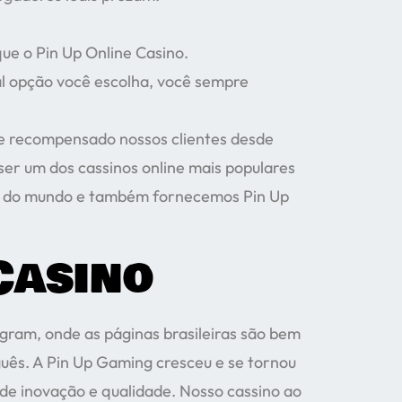
que o Pin Up Online Casino.
ual opção você escolha, você sempre
 e recompensado nossos clientes desde
er um dos cassinos online mais populares
dos do mundo e também fornecemos Pin Up
Casino
gram, onde as páginas brasileiras são bem
uês. A Pin Up Gaming cresceu e se tornou
de inovação e qualidade. Nosso cassino ao