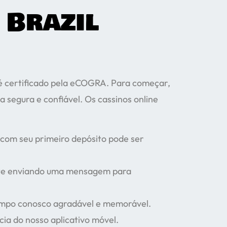
 Brazil
 certificado pela eCOGRA. Para começar,
a segura e confiável. Os cassinos online
com seu primeiro depósito pode ser
ente enviando uma mensagem para
tempo conosco agradável e memorável.
ia do nosso aplicativo móvel.