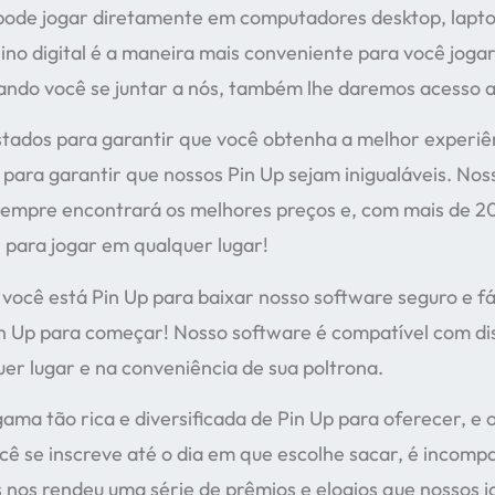
pode jogar diretamente em computadores desktop, lapto
ino digital é a maneira mais conveniente para você jog
ndo você se juntar a nós, também lhe daremos acesso a
tados para garantir que você obtenha a melhor experiên
 para garantir que nossos Pin Up sejam inigualáveis. N
 sempre encontrará os melhores preços e, com mais de 200
para jogar em qualquer lugar!
 você está Pin Up para baixar nosso software seguro e fá
n Up para começar! Nosso software é compatível com dis
er lugar e na conveniência de sua poltrona.
ama tão rica e diversificada de Pin Up para oferecer, e
 se inscreve até o dia em que escolhe sacar, é incompa
nos rendeu uma série de prêmios e elogios que nossos j