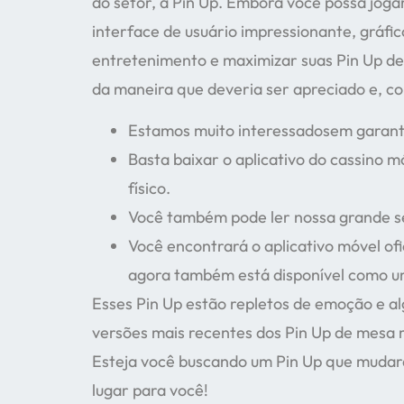
do setor, a Pin Up. Embora você possa joga
interface de usuário impressionante, gráfi
entretenimento e maximizar suas Pin Up de
da maneira que deveria ser apreciado e, c
Estamos muito interessadosem garantir
Basta baixar o aplicativo do cassino
físico.
Você também pode ler nossa grande sel
Você encontrará o aplicativo móvel ofi
agora também está disponível como um
Esses Pin Up estão repletos de emoção e a
versões mais recentes dos Pin Up de mesa 
Esteja você buscando um Pin Up que mudará
lugar para você!