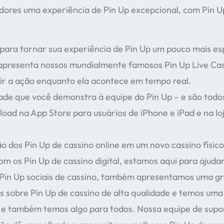
dores uma experiência de Pin Up excepcional, com Pin Up
para tornar sua experiência de Pin Up um pouco mais esp
apresenta nossos mundialmente famosos Pin Up Live Casi
uvir a ação enquanto ela acontece em tempo real.
ade que você demonstra à equipe do Pin Up – e são todo
load na App Store para usuários de iPhone e iPad e na lo
 dos Pin Up de cassino online em um novo cassino físico
com os Pin Up de cassino digital, estamos aqui para ajud
e Pin Up sociais de cassino, também apresentamos uma gr
s sobre Pin Up de cassino de alta qualidade e temos uma
 e também temos algo para todos. Nossa equipe de supor