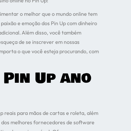
ino online no Pin Up!
erimentar o melhor que o mundo online tem
a paixão e emoção dos Pin Up com dinheiro
radicional. Além disso, você também
 esqueça de se inscrever em nossas
importa o que você esteja procurando, com
 Pin Up ano
p reais para mãos de cartas e roleta, além
m dos melhores fornecedores de software