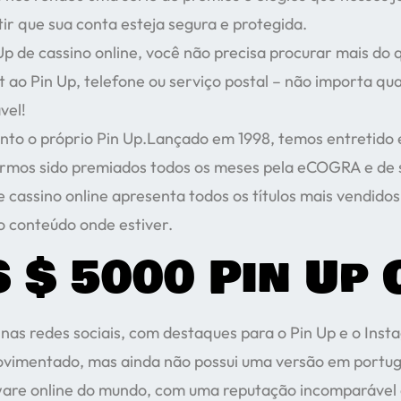
ir que sua conta esteja segura e protegida.
p de cassino online, você não precisa procurar mais do 
t ao Pin Up, telefone ou serviço postal – não importa q
vel!
uanto o próprio Pin Up.Lançado em 1998, temos entretido
ermos sido premiados todos os meses pela eCOGRA e de s
e cassino online apresenta todos os títulos mais vendi
o conteúdo onde estiver.
S $ 5000 Pin Up 
as redes sociais, com destaques para o Pin Up e o Insta
ovimentado, mas ainda não possui uma versão em portug
ware online do mundo, com uma reputação incomparável 