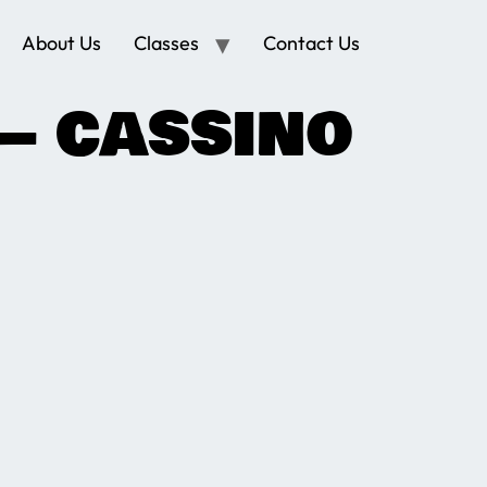
About Us
Classes
Contact Us
— cassino