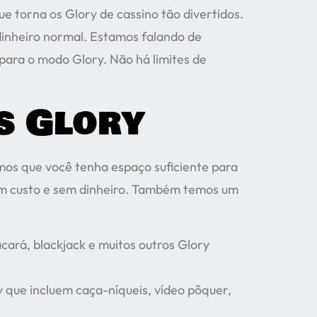
 torna os Glory de cassino tão divertidos.
dinheiro normal. Estamos falando de
para o modo Glory. Não há limites de
s Glory
mos que você tenha espaço suficiente para
um custo e sem dinheiro. Também temos um
acará, blackjack e muitos outros Glory
 que incluem caça-níqueis, vídeo pôquer,