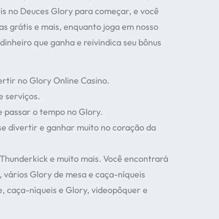
tis no Deuces Glory para começar, e você
as grátis e mais, enquanto joga em nosso
dinheiro que ganha e reivindica seu bônus
rtir no Glory Online Casino.
e serviços.
e passar o tempo no Glory.
 divertir e ganhar muito no coração da
 Thunderkick e muito mais. Você encontrará
, vários Glory de mesa e caça-níqueis
e, caça-níqueis e Glory, videopôquer e