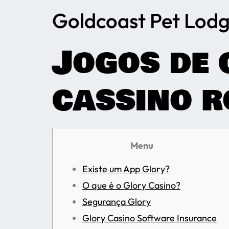
Goldcoast Pet Lod
Jogos de 
cassino r
Menu
Existe um App Glory?
O que é o Glory Casino?
Segurança Glory
Glory Casino Software Insurance