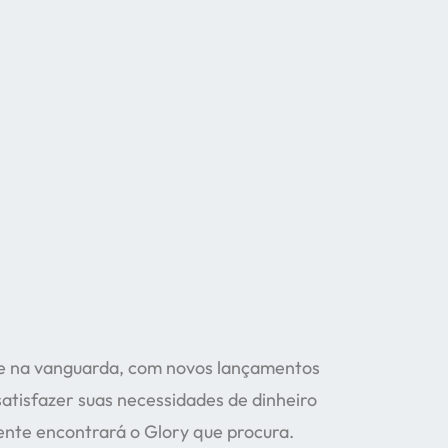
pre na vanguarda, com novos lançamentos
atisfazer suas necessidades de dinheiro
ente encontrará o Glory que procura.