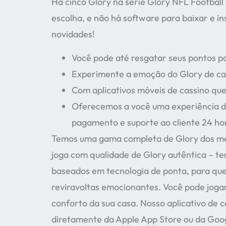
Há cinco Glory na série Glory NFL Football 
escolha, e não há software para baixar e in
novidades!
Você pode até resgatar seus pontos pa
Experimente a emoção do Glory de caça
Com aplicativos móveis de cassino qu
Oferecemos a você uma experiência de
pagamento e suporte ao cliente 24 hor
Temos uma gama completa de Glory dos melh
joga com qualidade de Glory autêntica – te
baseados em tecnologia de ponta, para que
reviravoltas emocionantes. Você pode jogar 
conforto da sua casa. Nosso aplicativo de c
diretamente da Apple App Store ou da Goog