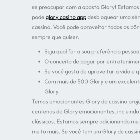
se preocupar com a aposta Glory! Estamos 
pode
glory casino app
desbloquear uma série
cassino. Você pode aproveitar todos os bôn
sempre que quiser.
Seja qual for a sua preferência pessoa
O conceito de pagar por entreteniment
Se você gosta de aproveitar a vida e 
Com mais de 500 Glory e um excelente
Glory.
Temos emocionantes Glory de cassino proje
centenas de Glory emocionantes, incluindo 
clássicos. Estamos sempre adicionando muit
muito mais. Se você tem um Glory de cassino