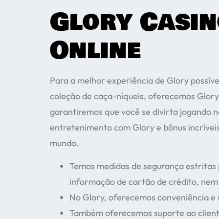
Glory Casin
Online
Para a melhor experiência de Glory possíve
coleção de caça-níqueis, oferecemos Glory 
garantiremos que você se divirta jogando 
entretenimento com Glory e bônus incríveis
mundo.
Temos medidas de segurança estritas
informação de cartão de crédito, nem
No Glory, oferecemos conveniência e
Também oferecemos suporte ao cliente