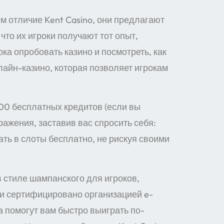
м отличие Kent Casino, они предлагают
то их игроки получают тот опыт,
ка опробовать казино и посмотреть, как
лайн-казино, которая позволяет игрокам
100 бесплатных кредитов (если вы
ражения, заставив вас спросить себя:
ать в слоты бесплатно, не рискуя своими
 стиле шампанского для игроков,
и сертифицировано организацией e-
 помогут вам быстро выиграть по-