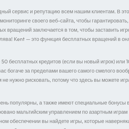
ный сервис и репутацию всем нашим клиентам. В это
ониторинге своего веб-сайта, чтобы гарантировать, ч
х вращений заключается в том, чтобы заставить игро
халява! Kent — это функция бесплатных вращений в он
50 бесплатных кредитов (если вы новый игрок) или 
 вас богаче за пределами вашего самого смелого вооб
м не нужно рисковать, потому что здесь вы можете игр
ень популярны, а также имеют специальные бонусы в
овано мальтийским управлением по азартным играм 
ом обеспечении вы найдете игры, которые наверняка