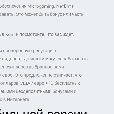
беспечения Microgaming, NetEnt и
авать. Это может быть бонус или часть
 Kent и посмотрите, что вас ждет.
 и проверенную репутацию.
 лидеров, где игроки могут зарабатывать
депозит через выбранное вами
 евро. Это предложение означает, что
долларов США / евро + 10 бесплатных
с нашими бездепозитными бонусами и
 в Интернете.