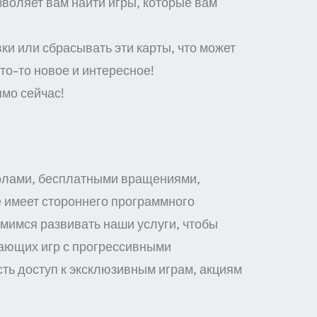
озволяет вам найти игры, которые вам
авки или сбрасывать эти карты, что может
что-то новое и интересное!
ямо сейчас!
волами, бесплатными вращениями,
е имеет стороннего программного
емимся развивать наши услуги, чтобы
ающих игр с прогрессивными
сть доступ к эксклюзивным играм, акциям