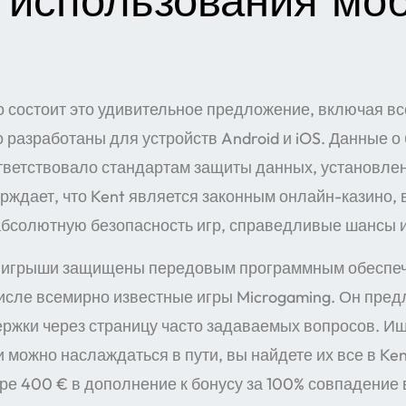
использования моб
о состоит это удивительное предложение, включая в
разработаны для устройств Android и iOS. Данные о
ответствовало стандартам защиты данных, установл
рждает, что Kent является законным онлайн-казино, 
абсолютную безопасность игр, справедливые шансы и
 выигрыши защищены передовым программным обеспече
числе всемирно известные игры Microgaming. Он предл
ержки через страницу часто задаваемых вопросов. И
 можно наслаждаться в пути, вы найдете их все в Ken
ре 400 € в дополнение к бонусу за 100% совпадение в