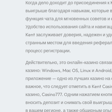
Когда дело доходит до присоединения к 
выигрыше благодаря навыкам, которые вы
функция чата для мгновенных советов и 
Удобство использования сайта и навигац
Kent заслуживает доверия, надежен и уд
странным местом для введения рефераль
процесс регистрации.
Действительно, это онлайн-казино связа
казино: Windows, Mac OS, Linux и Androi
приложение — одно из лучших казино на
важное, что следует отметить в Kent Cas
казино, Casino777. Одним нажатием кноп
вносить депозит и снимать свой выигры
в вашем регионе, а также обширным опы