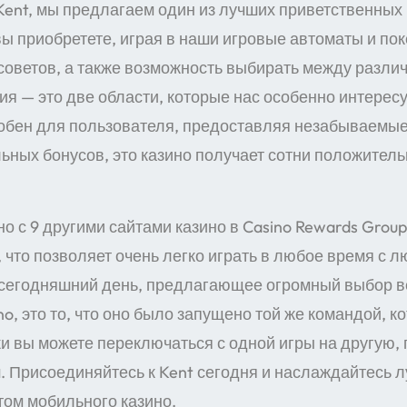
Kent, мы предлагаем один из лучших приветственных 
 приобретете, играя в наши игровые автоматы и пок
советов, а также возможность выбирать между разли
ия — это две области, которые нас особенно интерес
обен для пользователя, предоставляя незабываемые 
ных бонусов, это казино получает сотни положитель
но с 9 другими сайтами казино в Casino Rewards Gr
d, что позволяет очень легко играть в любое время с 
 сегодняшний день, предлагающее огромный выбор в
ino, это то, что оно было запущено той же командой, 
ки вы можете переключаться с одной игры на другую
ш. Присоединяйтесь к Kent сегодня и наслаждайтесь 
том мобильного казино.