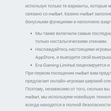
используя только те варианты, которые 
связано со melbet. Казино melbet запо
бонусными функциями и наполнено азар
Мы также включили самые последние
только ностальгическими спинами.
Наслаждайтесь настоящими игровыми
AppStore, и выводите свой выигрыш 
Era Gaming Limited лицензируется 
При первом посещении melbet вам предла
предлагает онлайн-игрокам широкий спек
Поэтому, независимо от того, сколько вы
melbet, мы используем новейшую технол
всегда находятся в полной безопасности