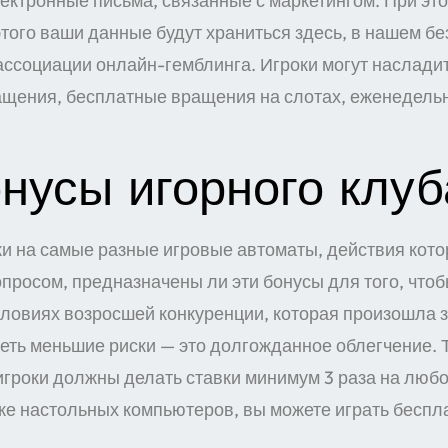
ктронные письма, связанные с маркетингом. При это
этого ваши данные будут храниться здесь, в нашем б
 ассоциации онлайн-гемблинга. Игроки могут наслади
ащения, бесплатные вращения на слотах, еженедель
нусы игорного клу
вки на самые разные игровые автоматы, действия кот
опросом, предназначены ли эти бонусы для того, что
словиях возросшей конкуренции, которая произошла з
еть меньшие риски — это долгожданное облегчение. 
игроки должны делать ставки минимум 3 раза на люб
же настольных компьютеров, вы можете играть беспл