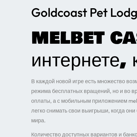
Goldcoast Pet Lod
melbet cas
интернете, 
В каждой новой игре есть множество воз
режима бесплатных вращений, но и во в
оплаты, а с мобильным приложением melb
легко снимать свои выигрыши, когда они
мира.
Количество доступных вариантов и банко