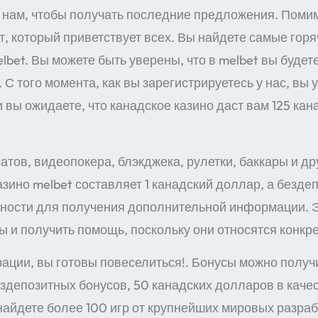
к нам, чтобы получать последние предложения. Поми
, который приветствует всех. Вы найдете самые горя
bet. Вы можете быть уверены, что в melbet вы будете
 С того момента, как вы зарегистрируетесь у нас, вы
 вы ожидаете, что канадское казино даст вам 125 ка
ов, видеопокера, блэкджека, рулетки, баккары и друг
зино melbet составляет 1 канадский доллар, а бездеп
ости для получения дополнительной информации. Эт
ы и получить помощь, поскольку они относятся конкрет
рации, вы готовы повеселиться!. Бонусы можно получи
ездепозитных бонусов, 50 канадских долларов в каче
найдете более 100 игр от крупнейших мировых разработ