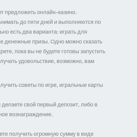
жет предложить онлайн-казино.
анимать до пяти дней и выполняются по
ьно есть два варианта: играть для
ые денежные призы. Одно можно сказать
рете, пока вы не будете готовы запустить
олучать удовольствие, возможно, вам
олучить советы по игре, игральные карты
делаете свой первый депозит, либо в
сное вознаграждение.
жете получить огромную сумму в виде