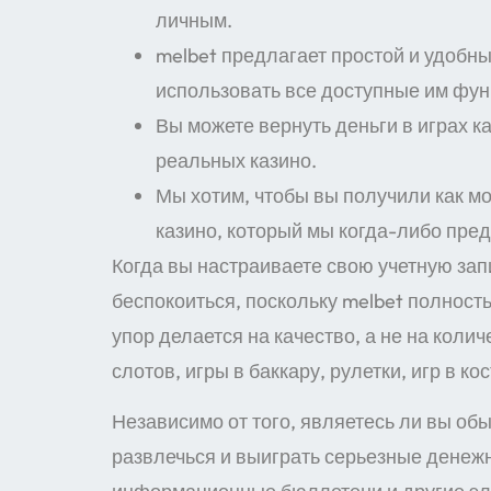
личным.
melbet предлагает простой и удобны
использовать все доступные им фун
Вы можете вернуть деньги в играх к
реальных казино.
Мы хотим, чтобы вы получили как м
казино, который мы когда-либо пре
Когда вы настраиваете свою учетную запи
беспокоиться, поскольку melbet полность
упор делается на качество, а не на коли
слотов, игры в баккару, рулетки, игр в кос
Независимо от того, являетесь ли вы об
развлечься и выиграть серьезные денеж