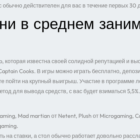
с обычно действителен для вас в течение первых 30 
ни в среднем зани
p, которая известна своей солидной репутацией и в
, Captain Cooks. В игры можно играть бесплатно, депози
те пойти на крупный выигрыш. Участие в программе 
етод для вывода средств, с вас будет взиматься 5,5%.
ming, Mad martian от Netent, Plush от Microgaming, C
gaming.
 на ставки, а стол обычно работает довольно рассл