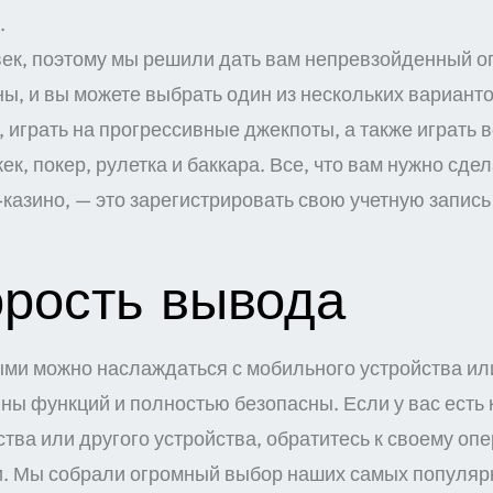
.
век, поэтому мы решили дать вам непревзойденный оп
, и вы можете выбрать один из нескольких вариантов
 играть на прогрессивные джекпоты, а также играть 
ек, покер, рулетка и баккара. Все, что вам нужно сде
азино, — это зарегистрировать свою учетную запись
орость вывода
ыми можно наслаждаться с мобильного устройства ил
лны функций и полностью безопасны. Если у вас есть
тва или другого устройства, обратитесь к своему оп
и. Мы собрали огромный выбор наших самых популяр