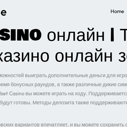
ge
Home
ino онлайн | Т
казино онлайн 
можностей выиграть дополнительные деньги для игро
ремя бонусных раундов, а также различные дикие си
et Casino вы можете играть на ходу. Поддерживается 
 будут готовы. Методы депозита также поддерживаютс
вских вариантов впечатляет, и вы можете сохранить