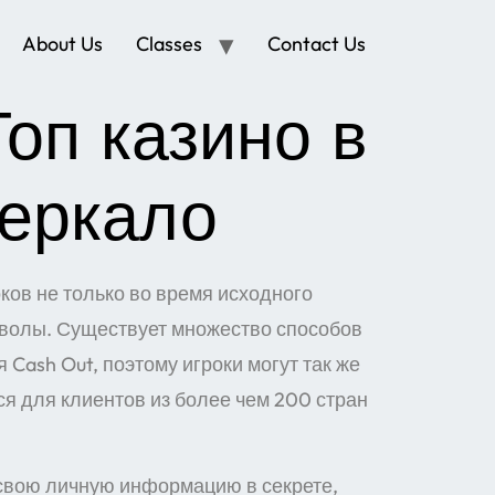
About Us
Classes
Contact Us
оп казино в
зеркало
ков не только во время исходного
мволы. Существует множество способов
Cash Out, поэтому игроки могут так же
я для клиентов из более чем 200 стран
 свою личную информацию в секрете,