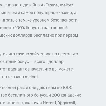
мо спорного дизайна A-Frame, melbet
чие игры и самое популярное казино, а
 играть с тем же уровнем безопасности,
 увидите 100% бонус на ваш первый
надских долларов бесплатно при первом
их игр казино займет вас на несколько
озитный бонус — всего 1 доллар.
от вариант означает, что вы можете
но к казино melbet.
ть один раз, и они дают вам до 1000
стве бесплатного бонуса и 200 канадских
чиков игр, включая Netent, Yggdrasil,