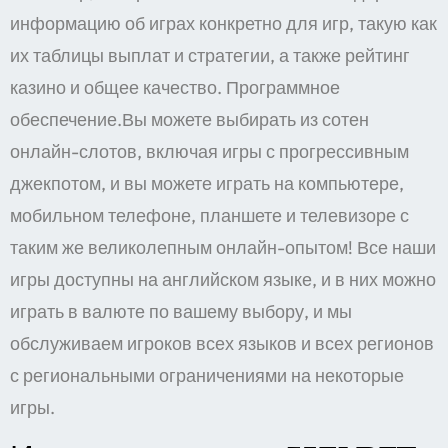
информацию об играх конкретно для игр, такую ​​​​как
их таблицы выплат и стратегии, а также рейтинг
казино и общее качество. Программное
обеспечение.Вы можете выбирать из сотен
онлайн-слотов, включая игры с прогрессивным
джекпотом, и вы можете играть на компьютере,
мобильном телефоне, планшете и телевизоре с
таким же великолепным онлайн-опытом! Все наши
игры доступны на английском языке, и в них можно
играть в валюте по вашему выбору, и мы
обслуживаем игроков всех языков и всех регионов
с региональными ограничениями на некоторые
игры.