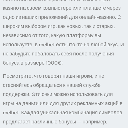
казино на своем компьютере или планшете через
одно из наших приложений для онлайн-казино. С
широким выбором игр, как новых, так и старых,
независимо от того, какую платформу вы
используете, в melbet есть что-то на любой вкус. И
не забудьте побаловать себя после получения
бонуса в размере 1000€!
Посмотрите, что говорят наши игроки, и не
стесняйтесь обращаться к нашей службе
поддержки. Эти очки можно использовать для
игры на деньги или для других рекламных акций в
melbet. Каждая уникальная комбинация символов
предлагает различные бонусы — например,