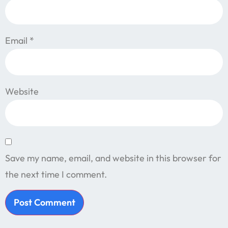
Email
*
Website
Save my name, email, and website in this browser for
the next time I comment.