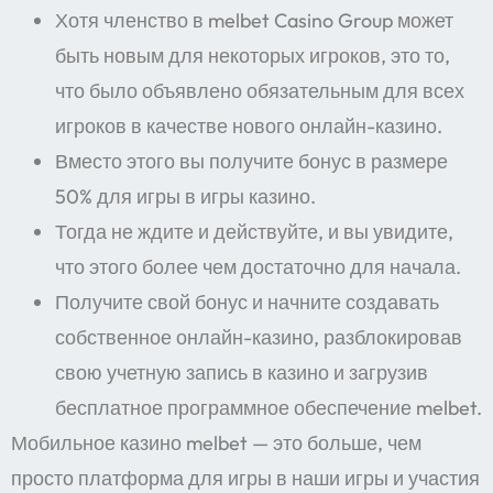
Хотя членство в melbet Casino Group может
быть новым для некоторых игроков, это то,
что было объявлено обязательным для всех
игроков в качестве нового онлайн-казино.
Вместо этого вы получите бонус в размере
50% для игры в игры казино.
Тогда не ждите и действуйте, и вы увидите,
что этого более чем достаточно для начала.
Получите свой бонус и начните создавать
собственное онлайн-казино, разблокировав
свою учетную запись в казино и загрузив
бесплатное программное обеспечение melbet.
Мобильное казино melbet — это больше, чем
просто платформа для игры в наши игры и участия