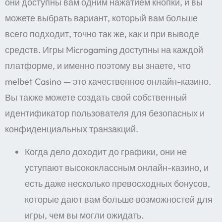
они доступны вам одним нажатием кнопки, и вы
можете выбрать вариант, который вам больше
всего подходит, точно так же, как и при выводе
средств. Игры Microgaming доступны на каждой
платформе, и именно поэтому вы знаете, что
melbet Casino — это качественное онлайн-казино.
Вы также можете создать свой собственный
идентификатор пользователя для безопасных и
конфиденциальных транзакций.
Когда дело доходит до графики, они не
уступают высококлассным онлайн-казино, и
есть даже несколько превосходных бонусов,
которые дают вам больше возможностей для
игры, чем вы могли ожидать.