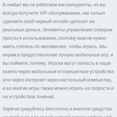
В melbet мы не работаем как конкуренты, но вы
всегда получите VIP-обслуживание, как только
сделаете свой первый онлайн-депозит на
реальные деньги. Элементы управления плеером
просты в использовании, поэтому вам не нужно
иметь степень по математике, чтобы играть. Мы
верим в предоставление лучших мобильных игр, и
вы поймете, почему. Игроки могут попасть в наше
казино через мобильные и планшетные устройства
или через Интернет через настольный компьютер,
и во многие игры также можно играть на скорости и
на устройствах Android.
Зарегистрируйтесь бесплатно и внесите средства