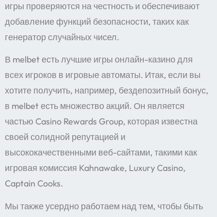
игры проверяются на честность и обеспечивают
добавление функций безопасности, таких как
генератор случайных чисел.
В melbet есть лучшие игры онлайн-казино для
всех игроков в игровые автоматы. Итак, если вы
хотите получить, например, бездепозитный бонус,
в melbet есть множество акций. Он является
частью Casino Rewards Group, которая известна
своей солидной репутацией и
высококачественными веб-сайтами, такими как
игровая комиссия Kahnawake, Luxury Casino,
Captain Cooks.
Мы также усердно работаем над тем, чтобы быть