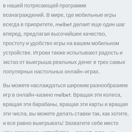
в нашей потрясающей программе
вознаграждений. В мире, где мобильные игры
всегда в приоритете, melbet делает еще один шаг
вперед, предлагая высочайшее качество,
простоту и удобство игры на вашем мобильном
устройстве. Игроки также испытывают радость и
экстаз от выигрыша реальных денег в трех самых
популярных настольных онлайн-играх.
Вы можете наслаждаться широким разнообразием
игр в онлайн-казино melbet. Вращая эти колеса,
вращая эти барабаны, вращая эти карты и вращая
эти числа, вы можете делать ставки так, как хотите,
и все равно выигрывать! Захватите себе место