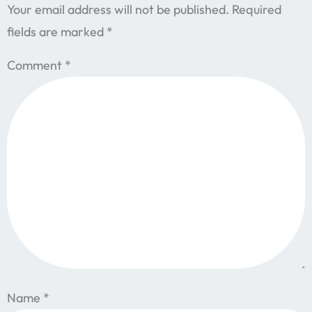
Your email address will not be published.
Required
fields are marked
*
Comment
*
Name
*