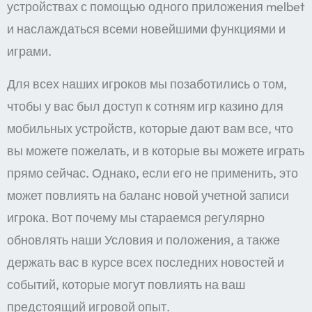
устройствах с помощью одного приложения melbet
и наслаждаться всеми новейшими функциями и
играми.
Для всех наших игроков мы позаботились о том,
чтобы у вас был доступ к сотням игр казино для
мобильных устройств, которые дают вам все, что
вы можете пожелать, и в которые вы можете играть
прямо сейчас. Однако, если его не применить, это
может повлиять на баланс новой учетной записи
игрока. Вот почему мы стараемся регулярно
обновлять наши Условия и положения, а также
держать вас в курсе всех последних новостей и
событий, которые могут повлиять на ваш
предстоящий игровой опыт.