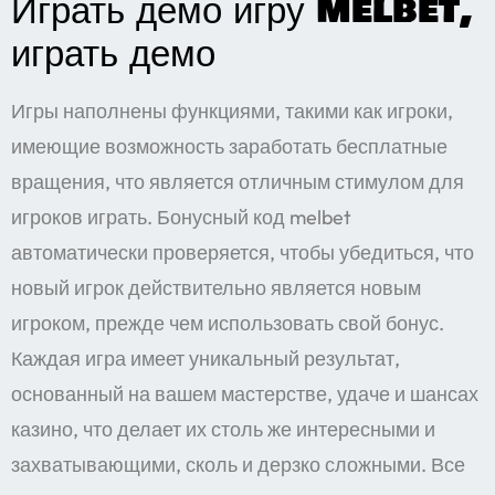
Играть демо игру melbet,
играть демо
Игры наполнены функциями, такими как игроки,
имеющие возможность заработать бесплатные
вращения, что является отличным стимулом для
игроков играть. Бонусный код melbet
автоматически проверяется, чтобы убедиться, что
новый игрок действительно является новым
игроком, прежде чем использовать свой бонус.
Каждая игра имеет уникальный результат,
основанный на вашем мастерстве, удаче и шансах
казино, что делает их столь же интересными и
захватывающими, сколь и дерзко сложными. Все