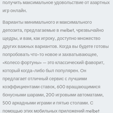
получить максимальное удовольствие от азартных
игр онлайн.
Варианты минимального и максимального
депозита, предлагаемые в melbet, чрезвычайно
щедры, и вам, как игроку, доступно множество
других важных вариантов. Когда вы будете готовы
попробовать что-то новое и захватывающее,
«Колесо фортуны» — это классический фаворит,
который когда-либо был популярен. Он
предлагает отличный сервис с лучшими
коэффициентами ставок, 600 вращающимися
бонусными шарами, 200 игровыми автоматами,
500 аркадными играми и пятью столами. С
помощью этих мобильных приложений melbet