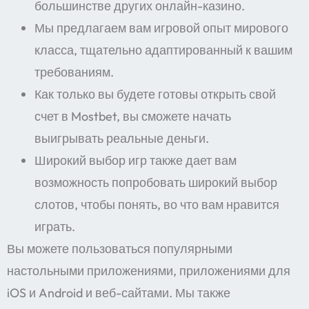
большинстве других онлайн-казино.
Мы предлагаем вам игровой опыт мирового
класса, тщательно адаптированный к вашим
требованиям.
Как только вы будете готовы открыть свой
счет в Mostbet, вы сможете начать
выигрывать реальные деньги.
Широкий выбор игр также дает вам
возможность попробовать широкий выбор
слотов, чтобы понять, во что вам нравится
играть.
Вы можете пользоваться популярными
настольными приложениями, приложениями для
iOS и Android и веб-сайтами. Мы также