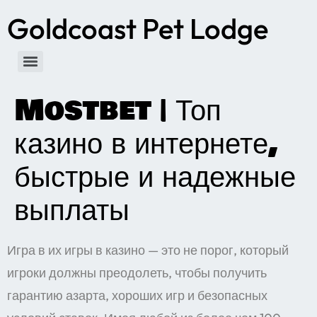
Goldcoast Pet Lodge
Mostbet | Топ
казино в интернете,
быстрые и надежные
выплаты
Игра в их игры в казино — это не порог, который
игроки должны преодолеть, чтобы получить
гарантию азарта, хороших игр и безопасных