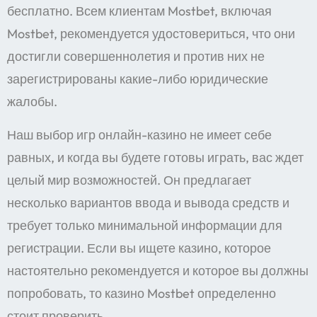
бесплатно. Всем клиентам Mostbet, включая
Mostbet, рекомендуется удостовериться, что они
достигли совершеннолетия и против них не
зарегистрированы какие-либо юридические
жалобы.
Наш выбор игр онлайн-казино не имеет себе
равных, и когда вы будете готовы играть, вас ждет
целый мир возможностей. Он предлагает
несколько вариантов ввода и вывода средств и
требует только минимальной информации для
регистрации. Если вы ищете казино, которое
настоятельно рекомендуется и которое вы должны
попробовать, то казино Mostbet определенно
стоит проверить.