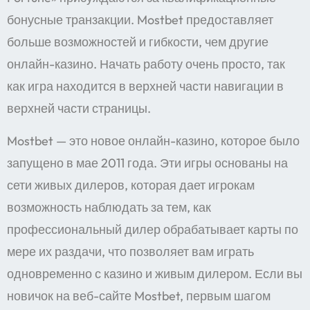
бонусные транзакции. Mostbet предоставляет
больше возможностей и гибкости, чем другие
онлайн-казино. Начать работу очень просто, так
как игра находится в верхней части навигации в
верхней части страницы.
Mostbet — это новое онлайн-казино, которое было
запущено в мае 2011 года. Эти игры основаны на
сети живых дилеров, которая дает игрокам
возможность наблюдать за тем, как
профессиональный дилер обрабатывает карты по
мере их раздачи, что позволяет вам играть
одновременно с казино и живым дилером. Если вы
новичок на веб-сайте Mostbet, первым шагом