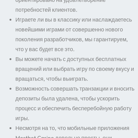
потребностей клиентов.
Играете ли вы в классику или наслаждаетесь
новейшими играми от совершенно нового
поколения разработчиков, мы гарантируем,
что у вас будет все это.
Вы можете начать с доступных бесплатных
вращений или выбрать игру по своему вкусу и
вращаться, чтобы выиграть.
Возможность совершать транзакции и вносить
депозиты была удалена, чтобы ускорить
процесс и обеспечить бесперебойную работу
игры.
Несмотря на то, что мобильные приложения
Mostbet Casino довольно просты, они