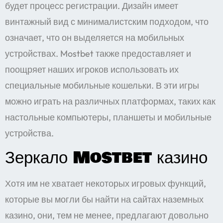
будет процесс регистрации. Дизайн имеет
винтажный вид с минималистским подходом, что
означает, что он выделяется на мобильных
устройствах. Mostbet также предоставляет и
поощряет наших игроков использовать их
специальные мобильные кошельки. В эти игры
можно играть на различных платформах, таких как
настольные компьютеры, планшеты и мобильные
устройства.
Зеркало Mostbet казино
Хотя им не хватает некоторых игровых функций,
которые вы могли бы найти на сайтах наземных
казино, они, тем не менее, предлагают довольно