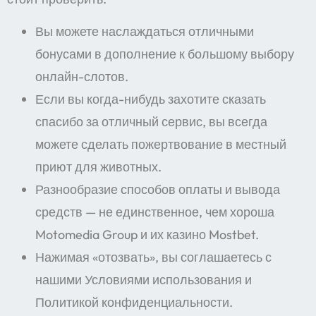
Вы можете наслаждаться отличными
бонусами в дополнение к большому выбору
онлайн-слотов.
Если вы когда-нибудь захотите сказать
спасибо за отличный сервис, вы всегда
можете сделать пожертвование в местный
приют для животных.
Разнообразие способов оплаты и вывода
средств — не единственное, чем хороша
Motomedia Group и их казино Mostbet.
Нажимая «отозвать», вы соглашаетесь с
нашими Условиями использования и
Политикой конфиденциальности.