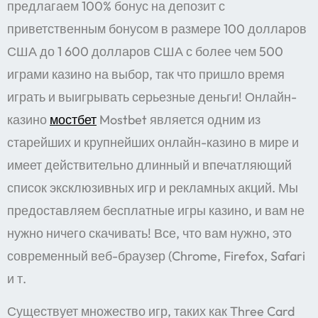
предлагаем 100% бонус на депозит с
приветственным бонусом в размере 100 долларов
США до 1 600 долларов США с более чем 500
играми казино на выбор, так что пришло время
играть и выигрывать серьезные деньги! Онлайн-
казино
мостбет
Mostbet является одним из
старейших и крупнейших онлайн-казино в мире и
имеет действительно длинный и впечатляющий
список эксклюзивных игр и рекламных акций. Мы
предоставляем бесплатные игры казино, и вам не
нужно ничего скачивать! Все, что вам нужно, это
современный веб-браузер (Chrome, Firefox, Safari
и т.
Существует множество игр, таких как Three Card