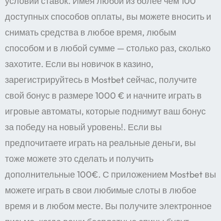
условий ставок. Имея любой из более чем 100
доступных способов оплаты, вы можете вносить и
снимать средства в любое время, любым
способом и в любой сумме — столько раз, сколько
захотите. Если вы новичок в казино,
зарегистрируйтесь в Mostbet сейчас, получите
свой бонус в размере 1000 € и начните играть в
игровые автоматы, которые поднимут ваш бонус
за победу на новый уровень!. Если вы
предпочитаете играть на реальные деньги, вы
тоже можете это сделать и получить
дополнительные 100€. С приложением Mostbet вы
можете играть в свои любимые слоты в любое
время и в любом месте. Вы получите электронное