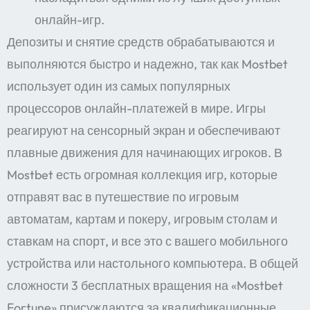
онлайн-игр.
Депозиты и снятие средств обрабатываются и
выполняются быстро и надежно, так как Mostbet
использует один из самых популярных
процессоров онлайн-платежей в мире. Игры
реагируют на сенсорный экран и обеспечивают
плавные движения для начинающих игроков. В
Mostbet есть огромная коллекция игр, которые
отправят вас в путешествие по игровым
автоматам, картам и покеру, игровым столам и
ставкам на спорт, и все это с вашего мобильного
устройства или настольного компьютера. В общей
сложности 3 бесплатных вращения на «Mostbet
Fortune» присуждаются за квалификационные