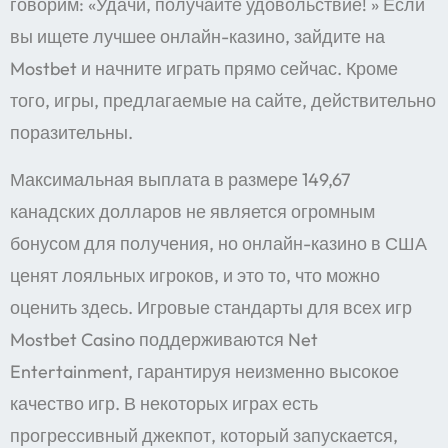
говорим: «Удачи, получайте удовольствие! » Если
вы ищете лучшее онлайн-казино, зайдите на
Mostbet и начните играть прямо сейчас. Кроме
того, игры, предлагаемые на сайте, действительно
поразительны.
Максимальная выплата в размере 149,67
канадских долларов не является огромным
бонусом для получения, но онлайн-казино в США
ценят лояльных игроков, и это то, что можно
оценить здесь. Игровые стандарты для всех игр
Mostbet Casino поддерживаются Net
Entertainment, гарантируя неизменно высокое
качество игр. В некоторых играх есть
прогрессивный джекпот, который запускается,