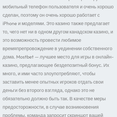
мобильный телефон пользователя и очень хорошо
сделан, поэтому он очень хорошо работает с
iPhone и моделями. Это казино также предлагает
то, чего нет ни в одном другом канадском казино, и
это возможность провести любимое
времяпрепровождение в уединении собственного
дома. Mostbet — лучшее место для игры в онлайн-
казино, предлагающее бездепозитный бонус. Их
много, и ими часто злоупотребляют, чтобы
заставить менее опытных игроков отдать свои
деньги без второго взгляда, однако это не
обязательно должно быть так. В качестве меры
предосторожности, в случае возникновения
проблемы, команда запросит скриншот вашей