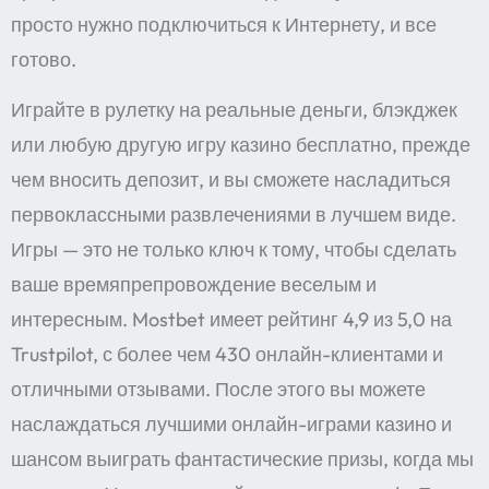
просто нужно подключиться к Интернету, и все
готово.
Играйте в рулетку на реальные деньги, блэкджек
или любую другую игру казино бесплатно, прежде
чем вносить депозит, и вы сможете насладиться
первоклассными развлечениями в лучшем виде.
Игры — это не только ключ к тому, чтобы сделать
ваше времяпрепровождение веселым и
интересным. Mostbet имеет рейтинг 4,9 из 5,0 на
Trustpilot, с более чем 430 онлайн-клиентами и
отличными отзывами. После этого вы можете
наслаждаться лучшими онлайн-играми казино и
шансом выиграть фантастические призы, когда мы