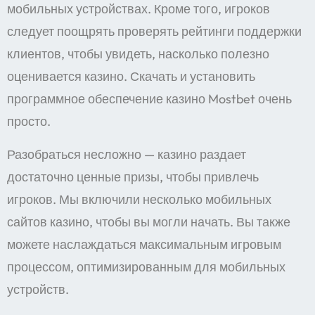
мобильных устройствах. Кроме того, игроков
следует поощрять проверять рейтинги поддержки
клиентов, чтобы увидеть, насколько полезно
оценивается казино. Скачать и установить
программное обеспечение казино Mostbet очень
просто.
Разобраться несложно — казино раздает
достаточно ценные призы, чтобы привлечь
игроков. Мы включили несколько мобильных
сайтов казино, чтобы вы могли начать. Вы также
можете наслаждаться максимальным игровым
процессом, оптимизированным для мобильных
устройств.