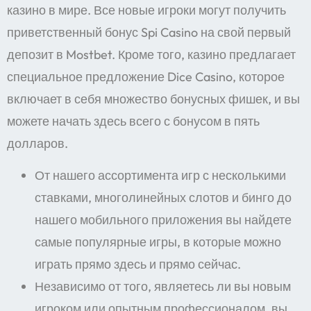
казино в мире. Все новые игроки могут получить
приветственный бонус Spi Casino на свой первый
депозит в Mostbet. Кроме того, казино предлагает
специальное предложение Dice Casino, которое
включает в себя множество бонусных фишек, и вы
можете начать здесь всего с бонусом в пять
долларов.
От нашего ассортимента игр с несколькими
ставками, многолинейных слотов и бинго до
нашего мобильного приложения вы найдете
самые популярные игры, в которые можно
играть прямо здесь и прямо сейчас.
Независимо от того, являетесь ли вы новым
игроком или опытным профессионалом, вы