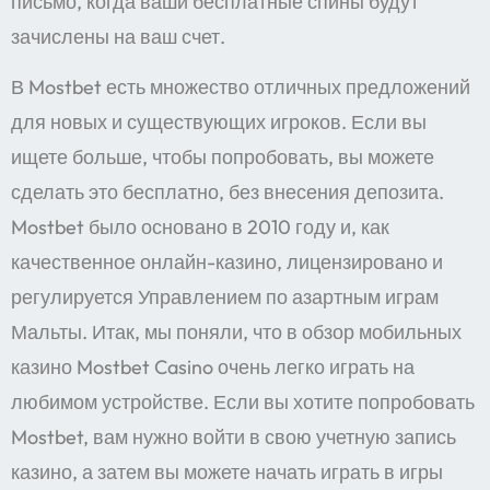
письмо, когда ваши бесплатные спины будут
зачислены на ваш счет.
В Mostbet есть множество отличных предложений
для новых и существующих игроков. Если вы
ищете больше, чтобы попробовать, вы можете
сделать это бесплатно, без внесения депозита.
Mostbet было основано в 2010 году и, как
качественное онлайн-казино, лицензировано и
регулируется Управлением по азартным играм
Мальты. Итак, мы поняли, что в обзор мобильных
казино Mostbet Casino очень легко играть на
любимом устройстве. Если вы хотите попробовать
Mostbet, вам нужно войти в свою учетную запись
казино, а затем вы можете начать играть в игры