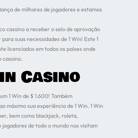
fiança de milhares de jogadores e estamos
ico cassino a receber o selo de aprovação
para suas necessidades de 1 Win! Este 1
e licenciados em todos os países onde
 cassino.
in Casino
 um 1 Win de $ 1.600! Também
ao máximo sua experiência de 1 Win. 1 Win
er, bem como blackjack, roleta,
e jogadores de todo o mundo nos visitam