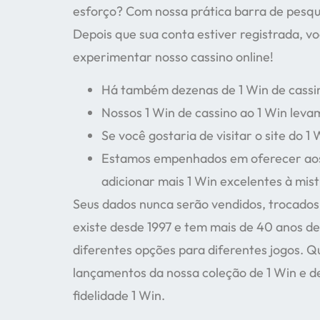
esforço? Com nossa prática barra de pesqui
Depois que sua conta estiver registrada, v
experimentar nosso cassino online!
Há também dezenas de 1 Win de cassino
Nossos 1 Win de cassino ao 1 Win leva
Se você gostaria de visitar o site do 1 
Estamos empenhados em oferecer aos 
adicionar mais 1 Win excelentes à mist
Seus dados nunca serão vendidos, trocados 
existe desde 1997 e tem mais de 40 anos d
diferentes opções para diferentes jogos. Qu
lançamentos da nossa coleção de 1 Win e 
fidelidade 1 Win.