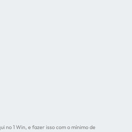
ui no 1 Win, e fazer isso com o mínimo de