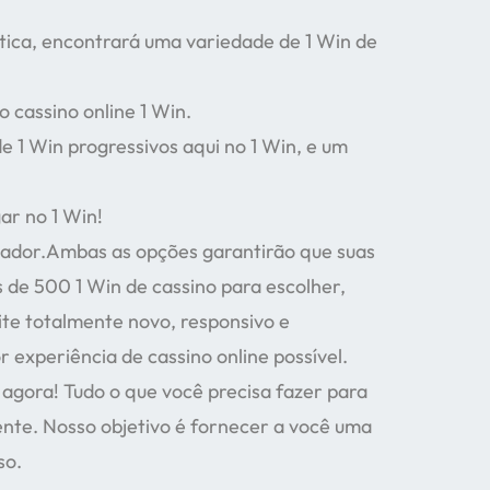
ática, encontrará uma variedade de 1 Win de
 cassino online 1 Win.
 1 Win progressivos aqui no 1 Win, e um
ar no 1 Win!
gador.Ambas as opções garantirão que suas
de 500 1 Win de cassino para escolher,
te totalmente novo, responsivo e
 experiência de cassino online possível.
 agora! Tudo o que você precisa fazer para
nte. Nosso objetivo é fornecer a você uma
so.