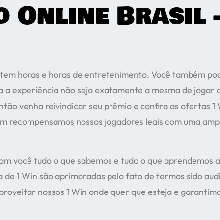
o Online Brasil 
tem horas e horas de entretenimento. Você também pode
oda a experiência não seja exatamente a mesma de jogar
tão venha reivindicar seu prêmio e confira as ofertas 1
ém recompensamos nossos jogadores leais com uma amp
om você tudo o que sabemos e tudo o que aprendemos a
ia de 1 Win são aprimoradas pelo fato de termos sido au
oveitar nossos 1 Win onde quer que esteja e garantimo