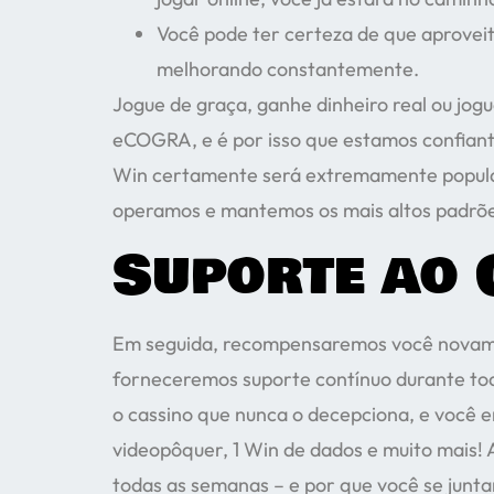
Você pode ter certeza de que aproveit
melhorando constantemente.
Jogue de graça, ganhe dinheiro real ou jog
eCOGRA, e é por isso que estamos confiant
Win certamente será extremamente popular 
operamos e mantemos os mais altos padrões
Suporte ao 
Em seguida, recompensaremos você novamen
forneceremos suporte contínuo durante tod
o cassino que nunca o decepciona, e você e
videopôquer, 1 Win de dados e muito mais! 
todas as semanas – e por que você se junta