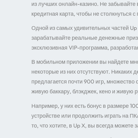
из лучших онлайн-казино. Не забывайте 
кредитная карта, чтобы не столкнуться с
Одной из самых удивительных частей Up 
зарабатывайте реальные денежные призы
эксклюзивная VIP-программа, разработа
В мобильном приложении вы найдете мно
некоторые из них отсутствуют. Никаких д
предлагается почти 900 игр, множество с
живую баккару, блэкджек, кено и живую 
Например, у них есть бонус в размере 1
устройстве или продолжить играть на ПК
то, что хотите, в Up X, вы всегда можете 