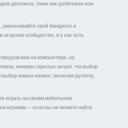
дов депозита, таких как дебетовая или
, увеличивайте свой банкролл и
 игорном сообществе, и у нас есть
 предлагаем на компьютере, но
ловок, никаких скрытых затрат. На выбор
й выбор живых казино, включая рулетку,
ете играть на своем мобильном
ем игрокам — если вы не можете найти