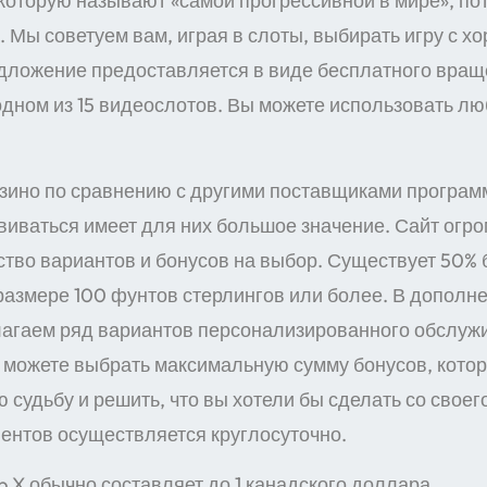
которую называют «самой прогрессивной в мире», пото
. Мы советуем вам, играя в слоты, выбирать игру с х
едложение предоставляется в виде бесплатного враще
дном из 15 видеослотов. Вы можете использовать лю
зино по сравнению с другими поставщиками программ
виваться имеет для них большое значение. Сайт огро
тво вариантов и бонусов на выбор. Существует 50% б
 размере 100 фунтов стерлингов или более. В допол
длагаем ряд вариантов персонализированного обслуж
 можете выбрать максимальную сумму бонусов, которы
ю судьбу и решить, что вы хотели бы сделать со своег
ентов осуществляется круглосуточно.
 X обычно составляет до 1 канадского доллара.