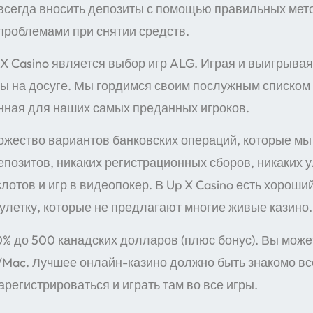
всегда вносить депозиты с помощью правильных мето
 проблемами при снятии средств.
X Casino является выбор игр ALG. Играя и выигрывая
 на досуге. Мы гордимся своим послужным списком в
нная для наших самых преданных игроков.
жество вариантов банковских операций, которые мы
епозитов, никаких регистрационных сборов, никаких у
лотов и игр в видеопокер. В Up X Casino есть хороши
рулетку, которые не предлагают многие живые казино.
00% до 500 канадских долларов (плюс бонус). Вы мож
/Mac. Лучшее онлайн-казино должно быть знакомо вс
зарегистрироваться и играть там во все игры.