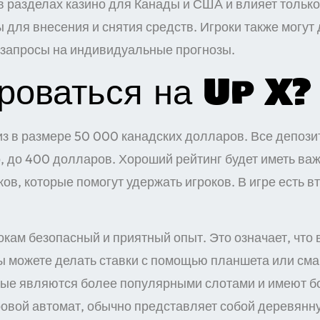
 разделах казино для Канады и США и влияет только 
 для внесения и снятия средств. Игроки также могут
 запросы на индивидуальные прогнозы.
ироваться на Up X?
з в размере 50 000 канадских долларов. Все депози
но, до 400 долларов. Хороший рейтинг будет иметь в
ков, которые помогут удержать игроков. В игре есть 
кам безопасный и приятный опыт. Это означает, что
вы можете делать ставки с помощью планшета или см
орые являются более популярными слотами и имеют бо
ровой автомат, обычно представляет собой деревянну