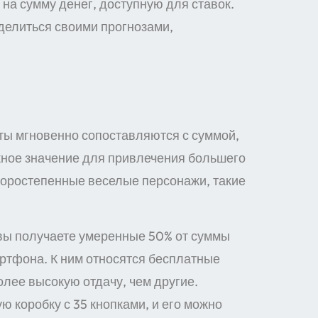
на сумму денег, доступную для ставок.
 делиться своими прогнозами,
ты мгновенно сопоставляются с суммой,
ажное значение для привлечения большего
второстепенные веселые персонажи, такие
 вы получаете умеренные 50% от суммы
артфона. К ним относятся бесплатные
лее высокую отдачу, чем другие.
ю коробку с 35 кнопками, и его можно