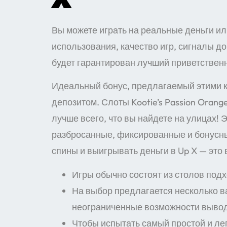
Вы можете играть на реальные деньги ил
использования, качество игр, сигналы д
будет гарантирован лучший приветственн
Идеальный бонус, предлагаемый этими к
депозитом. Слоты Kootie’s Passion Orang
лучше всего, что вы найдете на улицах!
разбросанные, фиксированные и бонусны
спины и выигрывать деньги в Up X — это в
Игры обычно состоят из столов под
На выбор предлагается несколько вар
неограниченные возможности вывода 
Чтобы испытать самый простой и ле