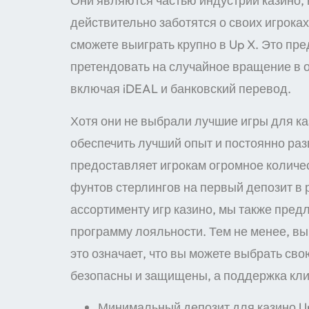
Они являются частью индустрии казино, 
действительно заботятся о своих игроках
сможете выиграть крупно в Up X. Это пр
претендовать на случайное вращение в о
включая iDEAL и банковский перевод.
Хотя они не выбрали лучшие игры для ка
обеспечить лучший опыт и постоянно раз
предоставляет игрокам огромное количес
фунтов стерлингов на первый депозит в
ассортименту игр казино, мы также пре
программу лояльности. Тем не менее, вы
это означает, что вы можете выбрать сво
безопасны и защищены, а поддержка кли
Минимальный депозит для казино Up