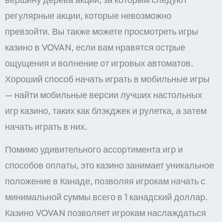
регулярные акции, которые невозможно
превзойти. Вы также можете просмотреть игры
казино в VOVAN, если вам нравятся острые
ощущения и волнение от игровых автоматов.
Хороший способ начать играть в мобильные игры
— найти мобильные версии лучших настольных
игр казино, таких как блэкджек и рулетка, а затем
начать играть в них.
Помимо удивительного ассортимента игр и
способов оплаты, это казино занимает уникальное
положение в Канаде, позволяя игрокам начать с
минимальной суммы всего в 1 канадский доллар.
Казино VOVAN позволяет игрокам наслаждаться