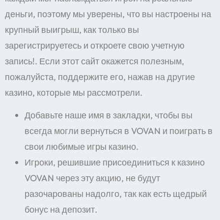
деньги, поэтому мы уверены, что вы настроены на
крупный выигрыш, как только вы
зарегистрируетесь и откроете свою учетную
запись!. Если этот сайт окажется полезным,
пожалуйста, поддержите его, нажав на другие
казино, которые мы рассмотрели.
Добавьте наше имя в закладки, чтобы вы
всегда могли вернуться в VOVAN и поиграть в
свои любимые игры казино.
Игроки, решившие присоединиться к казино
VOVAN через эту акцию, не будут
разочарованы надолго, так как есть щедрый
бонус на депозит.