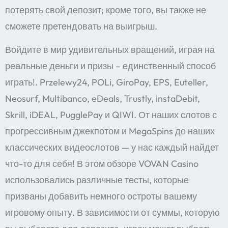
потерять свой депозит; кроме того, вы также не
сможете претендовать на выигрыш.
Войдите в мир удивительных вращений, играя на
реальные деньги и призы – единственный способ
играть!. Przelewy24, POLi, GiroPay, EPS, Euteller,
Neosurf, Multibanco, eDeals, Trustly, instaDebit,
Skrill, iDEAL, PugglePay и QIWI. От наших слотов с
прогрессивным джекпотом и MegaSpins до наших
классических видеослотов — у нас каждый найдет
что-то для себя! В этом обзоре VOVAN Casino
использовались различные тесты, которые
призваны добавить немного остроты вашему
игровому опыту. В зависимости от суммы, которую