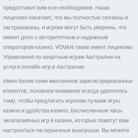
предоставит вам все необходимое. Наша
лицензия означает, что мы полностью связаны и
застрахованы, и игроки могут быть уверены, что
имеют дело с авторитетным и надежным
оператором казино. VOVAN также имеет лицензию
Управления по азартным играм Австралии на
услуги онлайн-игр в Австралии.
Имея более семи миллионов зарегистрированных
клиентов, основное внимание всегда уделялось
тому, чтобы предлагать игрокам лучшие игры
казино и удобства казино. Бесчисленные часы
эксклюзивных игр в казино, которые помогут вам
настроиться на серьезные выигрыши. Вы можете