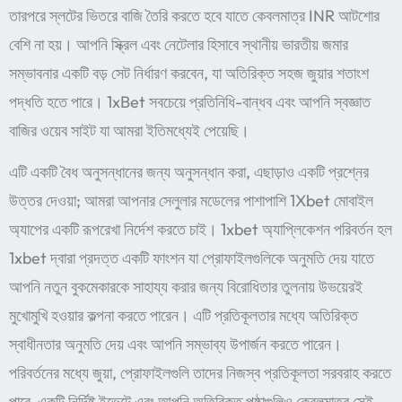
তারপরে স্লটের ভিতরে বাজি তৈরি করতে হবে যাতে কেবলমাত্র INR আটশোর
বেশি না হয়। আপনি স্ক্রিল এবং নেটেলার হিসাবে স্থানীয় ভারতীয় জমার
সম্ভাবনার একটি বড় সেট নির্ধারণ করবেন, যা অতিরিক্ত সহজ জুয়ার শতাংশ
পদ্ধতি হতে পারে। 1xBet সবচেয়ে প্রতিনিধি-বান্ধব এবং আপনি স্বজ্ঞাত
বাজির ওয়েব সাইট যা আমরা ইতিমধ্যেই পেয়েছি।
এটি একটি বৈধ অনুসন্ধানের জন্য অনুসন্ধান করা, এছাড়াও একটি প্রশ্নের
উত্তর দেওয়া; আমরা আপনার সেলুলার মডেলের পাশাপাশি 1Xbet মোবাইল
অ্যাপের একটি রূপরেখা নির্দেশ করতে চাই। 1xbet অ্যাপ্লিকেশন পরিবর্তন হল
1xbet দ্বারা প্রদত্ত একটি ফাংশন যা প্রোফাইলগুলিকে অনুমতি দেয় যাতে
আপনি নতুন বুকমেকারকে সাহায্য করার জন্য বিরোধিতার তুলনায় উভয়েরই
মুখোমুখি হওয়ার কল্পনা করতে পারেন। এটি প্রতিকূলতার মধ্যে অতিরিক্ত
স্বাধীনতার অনুমতি দেয় এবং আপনি সম্ভাব্য উপার্জন করতে পারেন।
পরিবর্তনের মধ্যে জুয়া, প্রোফাইলগুলি তাদের নিজস্ব প্রতিকূলতা সরবরাহ করতে
পারে-একটি নির্দিষ্ট ইভেন্টে এবং আপনি অতিরিক্ত পৃষ্ঠাগুলিও কেবলমাত্র সেই