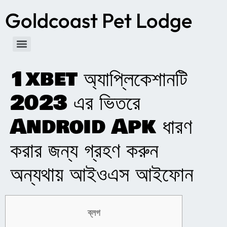
Goldcoast Pet Lodge
1xbet অ্যাপ্লিকেশানটি
2023 এর ভিতরে
Android Apk ধারণ
করার জন্য গ্রহণ করুন
অন্যথায় আইওএস আইফোন
ব্লগ