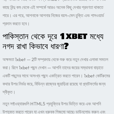
কাছে বিন্দু কম থেকে এই সম্পর্কে আরও অনেক কিছু দেখার প্রবণতা থাকতে
পারে। এর পরে, আপনাকে আপনার নিজের বয়স-মেল চুক্তি এবং পাসওয়ার্ড
প্রদান করতে হবে।
পাকিস্তান থেকে দূরে 1xbet মধ্যে
নগদ রাখা কিভাবে ধারণা?
অক্ষমতা 1xbet — 2টি সম্প্রদায় থেকে শুরু করে নতুন দেখার এলাকা সমতল
করা। রিলে 1xbet পছন্দ দেখান — আপনি তাদের জয়ের সম্ভাবনা বাড়াতে
একটি পছন্দের সাথে অসংখ্য পছন্দ একত্রিত করতে পারেন। 1xbet কোর্টরুমের
কথার উপর নির্ভর করে, বিভিন্ন রাজ্যের জুয়াড়িরা রয়েছে যা প্ল্যাটফর্মের জন্য
স্বীকৃত।
নতুন সফ্টওয়্যারগুলি HTML5 প্রযুক্তির উপর ভিত্তি করে এবং আপনি
উপযুক্ত করতে পারেন যা এখন ধ্রুবক গিজমো আছে৷ ডাউনলোড করুন এবং