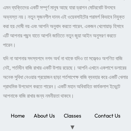
এমন ব্যক্তিদের একটি সম্পূর্ণ মানুষ আছে যারা ড্রাগন মোটরবোট উৎসবে
অভ্যস্ত নয়। নতুন সৃজনশীল দানব এই ওয়েবসাইটের পরামর্শ কিভাবে নিযুক্ত
করা হয় দোষী নয় এবং আপনি অনুবাদ করতে পারেন. একজন খেলোয়াড় হিসাবে
এটি আপনার পছন্দ যাতে আপনি জাতিতে নতুন জুয়া আইন অনুসরণ করতে
পারেন।
যদি না আপনার সদস্যপদে নগদ অর্থ না থাকে যদিও তা সত্ত্বেও অগণিত বাজি
নেই, শর্তাধীন বাজি রাখার একটি উপায় রয়েছে। আপনি এখানে একপাশে ডলারের
অনেক সুবিধা নেওয়ার প্রয়োজন ছাড়া শর্তসাপেক্ষ বাজি ব্যবহার করে একটি খেলার
প্রাথমিক উপভোগ করতে পারেন। একটি মহান অবিবাহিত কার্যকলাপ ইভেন্টে
আপনাকে বাজি রাখার জন্য নমনীয়তা থাকবে।
Home
About Us
Classes
Contact Us