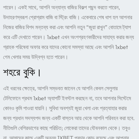
পারেন। একই সাথে, আপনি অন্যান্য বাজির বিকল্প পছন্দ করতে পারেন,
উদাহরণস্বরূপ প্রোগ্রাম বাজি বা স্ট্রিং বাজি। একেবারে শেষ ধাপ হল আপনার
নিজের বাজির বিশদ মন্তব্য করা এবং আপনি নতুন “জুয়া রাখুন” বোতামে ট্যাপ
করে এটি দেখাতে পারেন। 1xbet এখন অংশগ্রহণকারীদের সাহায্য করার জন্য
গ্রাহক পরিষেবা অফার করে যাদের কোনো সমস্যা আছে এবং আপনি 1xbet
গেম খেলার সময় উদ্বিগ্ন হতে পারেন।
শহরে বুকি।
এই ধরনের ক্ষেত্রে, আপনি সম্ভবত জানেন যে আপনি কেবল সেলুলার
টেলিফোনে প্রথম 1xbet অ্যাপটি ইনস্টল করছেন না, তবে আপনার সিস্টেমে
কোনও কৃমি পাওয়া যায়নি। সুবিধা অবশ্যই জুয়া খেলা এবং প্রত্যাহার করার
জন্য প্রধান সদস্যপদ জন্য একটি বাস্তব আয় থেকে আপনি পরিবহন করা হবে.
নীতিগুলি বেশিরভাগের কাছে পরিচিত; লোকেরা তাদের যৌবনকাল থেকে। তবুও
না, আমাদের কাছে একটি অনন্য 1XBET প্রচার কোড রয়েছে এবং আপনার