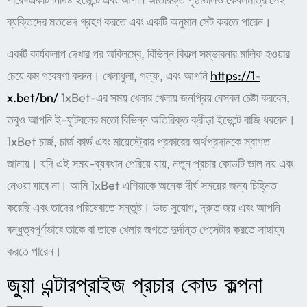
ব্যক্তিদের মতভেদ গ্রহণ করতে এবং একটি অনুমান সেট করতে পারেন।
একটি কার্যকলাপ দেখার পর অবিলম্বে, বিভিন্ন বিকল্প সম্ভাবনার মালিক হওয়ার
চেয়ে কম গবেষণা করুন। খেলাধুলা, গল্ফ, এবং আপনি
https://1-
x.bet/bn/
1xBet-এর সময় খেলার খেলায় জনপ্রিয় বেসবল চেষ্টা করবেন,
তবুও আপনি ই-ফুটবলের মতো বিভিন্ন অতিরিক্ত ক্রীড়া ইভেন্টে বাজি ধরবেন।
1xBet চার্জ, চার্জ কার্ড এবং মায়েস্ট্রোর প্রকারের অর্থপ্রদানকে স্বাগত
জানায়। যদি এই সময়-ব্যবধান পেরিয়ে যায়, নতুন প্রচার কোডটি ভাল নয় এবং
নেওয়া যাবে না। আমি 1xBet এশিয়াকে অনেক দীর্ঘ সময়ের জন্য চিহ্নিত
করেছি এবং তাদের পরিষেবাতে সন্তুষ্ট। উচ্চ সুযোগ, দ্রুত জয় এবং আপনি
বন্ধুত্বপূর্ণভাবে তাকে বা তাকে খেলার জগতে দুর্দান্ত পেসেটার করতে সাহায্য
করতে পারেন।
জুয়া এন্টারপ্রাইজ প্রচার কোড কল্পনা