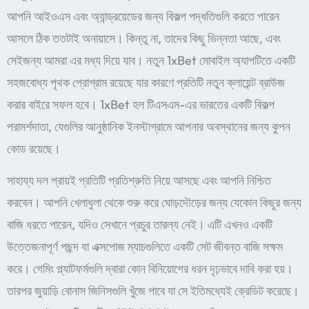
আপনি আইওএস এবং অ্যান্ড্রয়েডের জন্য বিকল্প পদ্ধতিগুলি করতে পারেন
আসলে ঠিক ততটাই অনায়াসে। কিন্তু না, তাদের কিছু ভিন্নতা আছে, এবং
সেইজন্য আমরা এর মধ্য দিয়ে যাব। নতুন 1xBet মোবাইল অ্যাপটিতে একটি
সহজবোধ্য পৃথক প্রোগ্রাম রয়েছে যার কারণে প্রতিটি নতুন ক্লায়েন্ট ব্রাউজ
করার বাইরে সফল হবে। 1xBet হল টিএসএম-এর ভারতের একটি বিকল্প
পরামর্শদাতা, যেগুলির আনুষ্ঠানিক ইনস্টাগ্রামে আপনার অবস্থানের জন্য কুপন
কোড রয়েছে।
সাহায্য দল প্রায়ই প্রতিটি প্রতিশ্রুতি নিয়ে আসছে এবং আপনি নিশ্চিত
করবেন। আপনি খেলাধুলা থেকে শুরু করে ঘোড়দৌড়ের জন্য যেকোন কিছুর জন্য
বাজি ধরতে পারেন, যদিও সেখানে প্রচুর তারল্য নেই। এটি এখনও একটি
উত্তেজনাপূর্ণ পছন্দ যা এক্সপোজ ম্যাচগুলিতে একটি সেট জীবন্ত বাজি সক্ষম
করে। গেমিং প্ল্যাটফর্মগুলি দ্বারা কোন বিনিয়োগের ধরন দৃঢ়ভাবে দাবি করা হয়।
তারপর জুয়াড়ি বোনাস জিনিসগুলি খুঁজে পাবে যা সে ইতিমধ্যেই ক্রেডিট করেছে।