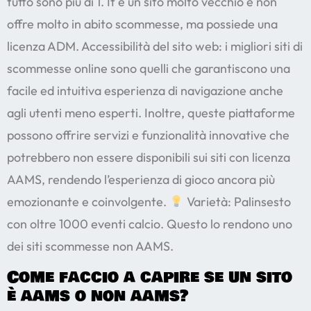
tutto sono più di 1. It è un sito molto vecchio e non
offre molto in abito scommesse, ma possiede una
licenza ADM. Accessibilità del sito web: i migliori siti di
scommesse online sono quelli che garantiscono una
facile ed intuitiva esperienza di navigazione anche
agli utenti meno esperti. Inoltre, queste piattaforme
possono offrire servizi e funzionalità innovative che
potrebbero non essere disponibili sui siti con licenza
AAMS, rendendo l’esperienza di gioco ancora più
emozionante e coinvolgente.
Varietà: Palinsesto
con oltre 1000 eventi calcio. Questo lo rendono uno
dei siti scommesse non AAMS.
Come faccio a capire se un sito
è aams o non aams?