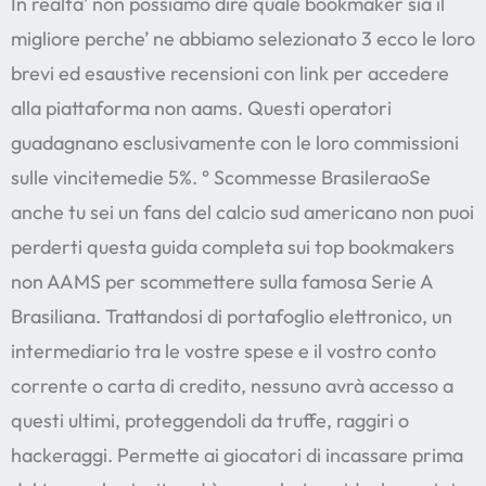
In realta’ non possiamo dire quale bookmaker sia il
migliore perche’ ne abbiamo selezionato 3 ecco le loro
brevi ed esaustive recensioni con link per accedere
alla piattaforma non aams. Questi operatori
guadagnano esclusivamente con le loro commissioni
sulle vincitemedie 5%. ° Scommesse BrasileraoSe
anche tu sei un fans del calcio sud americano non puoi
perderti questa guida completa sui top bookmakers
non AAMS per scommettere sulla famosa Serie A
Brasiliana. Trattandosi di portafoglio elettronico, un
intermediario tra le vostre spese e il vostro conto
corrente o carta di credito, nessuno avrà accesso a
questi ultimi, proteggendoli da truffe, raggiri o
hackeraggi. Permette ai giocatori di incassare prima