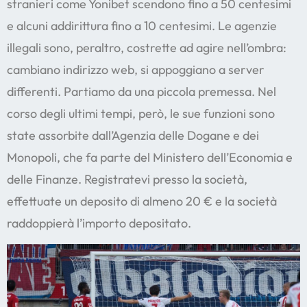
stranieri come Yonibet scendono fino a 50 centesimi
e alcuni addirittura fino a 10 centesimi. Le agenzie
illegali sono, peraltro, costrette ad agire nell’ombra:
cambiano indirizzo web, si appoggiano a server
differenti. Partiamo da una piccola premessa. Nel
corso degli ultimi tempi, però, le sue funzioni sono
state assorbite dall’Agenzia delle Dogane e dei
Monopoli, che fa parte del Ministero dell’Economia e
delle Finanze. Registratevi presso la società,
effettuate un deposito di almeno 20 € e la società
raddoppierà l’importo depositato.