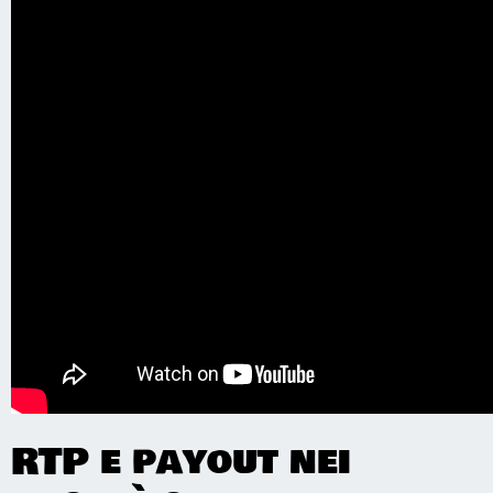
RTP e payout nei