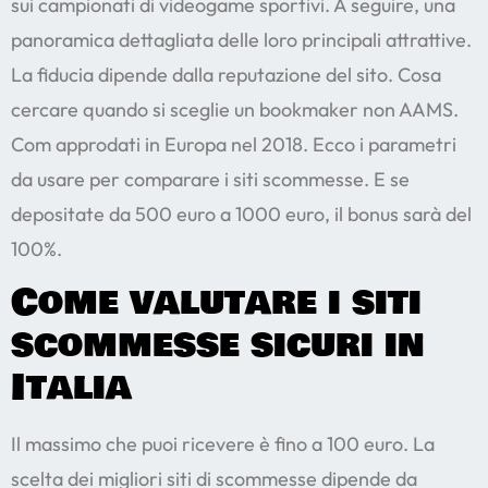
sui campionati di videogame sportivi. A seguire, una
panoramica dettagliata delle loro principali attrattive.
La fiducia dipende dalla reputazione del sito. Cosa
cercare quando si sceglie un bookmaker non AAMS.
Com approdati in Europa nel 2018. Ecco i parametri
da usare per comparare i siti scommesse. E se
depositate da 500 euro a 1000 euro, il bonus sarà del
100%.
Come valutare i siti
scommesse sicuri in
Italia
Il massimo che puoi ricevere è fino a 100 euro. La
scelta dei migliori siti di scommesse dipende da