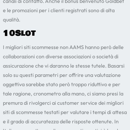
canali di contatto. Anche il bonus benvenuto Goldbet
e le promozioni per i clienti registrati sono di alta
qualità.
10Slot
I migliori siti scommesse non AAMS hanno però delle
collaborazioni con diverse associazioni o società di
assicurazione che vi daranno le stesse tutele. Basarsi
solo su questi parametri per offrire una valutazione
oggettiva sarebbe stato però troppo riduttivo e per
tale ragione, cronometro alla mano, ci siamo presi la
premura di rivolgerci ai customer service dei migliori
siti di scommesse testati per valutare i tempi di attesa
e il grado di accuratezza delle risposte ottenute. In