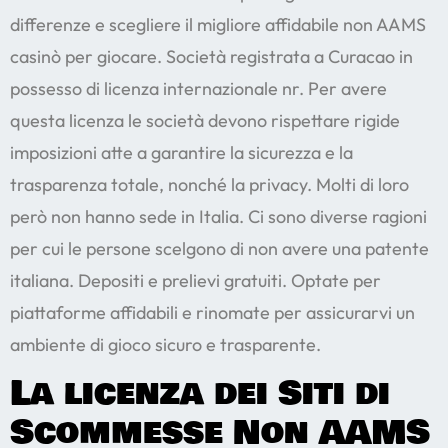
differenze e scegliere il migliore affidabile non AAMS
casinò per giocare. Società registrata a Curacao in
possesso di licenza internazionale nr. Per avere
questa licenza le società devono rispettare rigide
imposizioni atte a garantire la sicurezza e la
trasparenza totale, nonché la privacy. Molti di loro
però non hanno sede in Italia. Ci sono diverse ragioni
per cui le persone scelgono di non avere una patente
italiana. Depositi e prelievi gratuiti. Optate per
piattaforme affidabili e rinomate per assicurarvi un
ambiente di gioco sicuro e trasparente.
La licenza dei Siti di
Scommesse Non AAMS