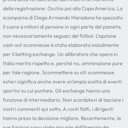
della registrazione. Occhio poi alla Copa America, La
scomparsa di Diego Armando Maradona ha spezzato
il cuore a milioni di persone in ogni parte del pianeta,
non necessariamente seguaci del fútbol. L’opzione
cash out scommesse è stata elaborata inizialmente
per il betting exchange. Un allibratore che opera in
Italia merita rispetto e, perché no, ammirazione pure
per tale ragione. Scommettere su siti scommesse
esteri significa anche avere un’ampia scelta di eventi
sportivi su cui puntare. Gli exchange hanno una
funzione di intermediario. Non scordatevi di lasciare i
vostri commenti qui sotto. A conti fatti, i dirigenti
hanno preso la decisione migliore. Recentemente, le
sue funzioni sono state assunte dall’Agenzia dei