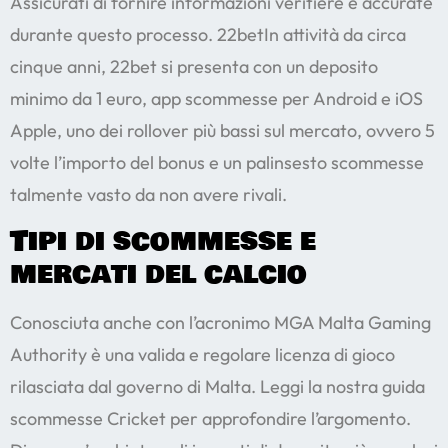
Assicurati di fornire informazioni veritiere e accurate
durante questo processo. 22betIn attività da circa
cinque anni, 22bet si presenta con un deposito
minimo da 1 euro, app scommesse per Android e iOS
Apple, uno dei rollover più bassi sul mercato, ovvero 5
volte l’importo del bonus e un palinsesto scommesse
talmente vasto da non avere rivali.
Tipi di scommesse e
mercati del calcio
Conosciuta anche con l’acronimo MGA Malta Gaming
Authority è una valida e regolare licenza di gioco
rilasciata dal governo di Malta. Leggi la nostra guida
scommesse Cricket per approfondire l’argomento.