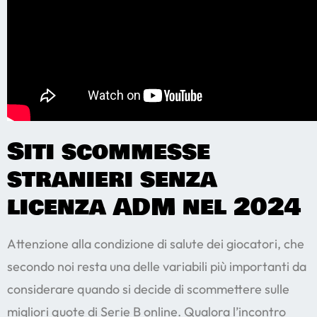
Siti scommesse
stranieri senza
licenza ADM nel 2024
Attenzione alla condizione di salute dei giocatori, che
secondo noi resta una delle variabili più importanti da
considerare quando si decide di scommettere sulle
migliori quote di Serie B online. Qualora l’incontro