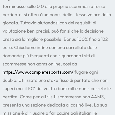
terminasse sullo 0 0 e la propria scommessa fosse
perdente, si otterrà un bonus dello stesso valore della
giocata. Tuttavia aiutandosi con dei requisiti di
valutazione ben precisi, può far si che la decisione
presa sia la migliore possibile. Bonus 100% fino a 122
euro. Chiudiamo infine con una carrellata delle
domande più frequenti che riguardano i siti di
scommesse non aams online, così da
https://www.completesports.com/
fugare ogni
dubbio. Utilizzate uno stake fisso di puntata che non
superi mai il 10% del vostro bankroll e non ricorrete le
perdite. Come per altri siti scommesse non AAMS,
presenta una sezione dedicata al casinò live. La sua
missione è di riuscire a far capire agli italiani le