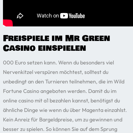
Freispiele im Mr Green
Casino einspielen
000 Euro setzen kann. Wenn du besonders viel
Nervenkitzel verspüren möchtest, solltest du
unbedingt an den Turnieren teilnehmen, die im Wild
Fortune Casino angeboten werden. Damit du im
online casino mit a1 bezahlen kannst, benötigst du
ähnliche Dinge wie wenn du über Magenta einzahlst.
Kein Anreiz für Bargeldpreise, um zu gewinnen und
besser zu spielen. So können Sie auf dem Sprung