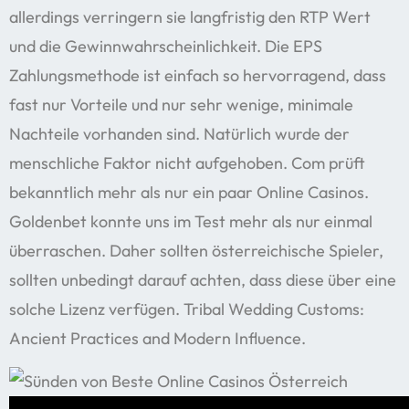
allerdings verringern sie langfristig den RTP Wert
und die Gewinnwahrscheinlichkeit. Die EPS
Zahlungsmethode ist einfach so hervorragend, dass
fast nur Vorteile und nur sehr wenige, minimale
Nachteile vorhanden sind. Natürlich wurde der
menschliche Faktor nicht aufgehoben. Com prüft
bekanntlich mehr als nur ein paar Online Casinos.
Goldenbet konnte uns im Test mehr als nur einmal
überraschen. Daher sollten österreichische Spieler,
sollten unbedingt darauf achten, dass diese über eine
solche Lizenz verfügen. Tribal Wedding Customs:
Ancient Practices and Modern Influence.