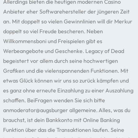
Allerdings bieten die heutigen modernen Casino
Anbieter eher Softwarehersteller der jüngeren Zeit
an. Mit doppelt so vielen Gewinnlinien will dir Merkur
doppelt so viel Freude bescheren. Neben
Willkommensboni und Freispielen gibt es
Werbeangebote und Geschenke. Legacy of Dead
begeistert vor allem durch seine hochwertigen
Grafiken und die vielenspannenden Funktionen. Mit
etwas Glück können wir uns so zurück kämpfen und
es ganz ohne erneute Einzahlung zu einer Auszahlung
schaffen. BeiFragen wenden Sie sich bitte
anmoderator@augsburger allgemeine. Alles, was du
brauchst, ist dein Bankkonto mit Online Banking
Funktion über das die Transaktionen laufen. Seine