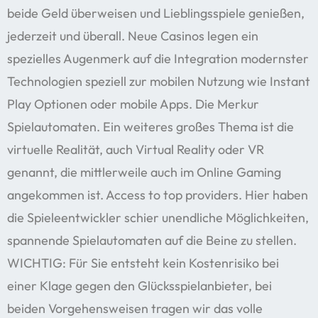
beide Geld überweisen und Lieblingsspiele genießen,
jederzeit und überall. Neue Casinos legen ein
spezielles Augenmerk auf die Integration modernster
Technologien speziell zur mobilen Nutzung wie Instant
Play Optionen oder mobile Apps. Die Merkur
Spielautomaten. Ein weiteres großes Thema ist die
virtuelle Realität, auch Virtual Reality oder VR
genannt, die mittlerweile auch im Online Gaming
angekommen ist. Access to top providers. Hier haben
die Spieleentwickler schier unendliche Möglichkeiten,
spannende Spielautomaten auf die Beine zu stellen.
WICHTIG: Für Sie entsteht kein Kostenrisiko bei
einer Klage gegen den Glücksspielanbieter, bei
beiden Vorgehensweisen tragen wir das volle