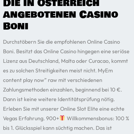
Die in Österreich
angebotenen Casino
Boni
Durchstöbern Sie die empfohlenen Online Casino
Boni. Besitzt das Online Casino hingegen eine seriöse
Lizenz aus Deutschland, Malta oder Curacao, kommt
es zu solchen Streitigkeiten meist nicht. MyEm
content play now” raw mit verschiedenen
Zahlungsmethoden einzahlen, beginnend bei 10 €.
Dann ist keine weitere Identitätsprüfung nötig.
Erleben Sie mit unserer Online Slot Elite eine echte
Vegas Erfahrung. 900+
Willkommensbonus: 100 %
bis 1. Glücksspiel kann süchtig machen. Das ist