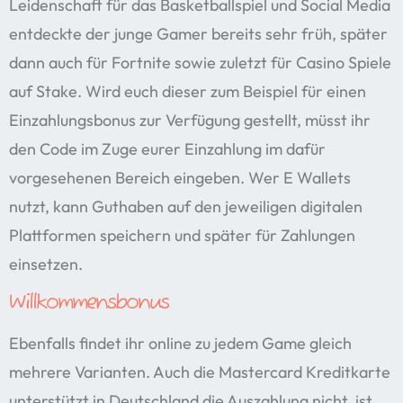
Leidenschaft für das Basketballspiel und Social Media
entdeckte der junge Gamer bereits sehr früh, später
dann auch für Fortnite sowie zuletzt für Casino Spiele
auf Stake. Wird euch dieser zum Beispiel für einen
Einzahlungsbonus zur Verfügung gestellt, müsst ihr
den Code im Zuge eurer Einzahlung im dafür
vorgesehenen Bereich eingeben. Wer E Wallets
nutzt, kann Guthaben auf den jeweiligen digitalen
Plattformen speichern und später für Zahlungen
einsetzen.
Willkommensbonus
Ebenfalls findet ihr online zu jedem Game gleich
mehrere Varianten. Auch die Mastercard Kreditkarte
unterstützt in Deutschland die Auszahlung nicht, ist