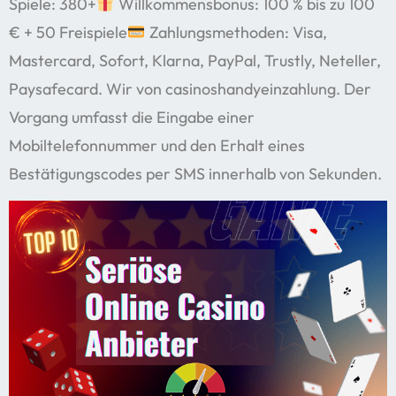
Spiele: 380+
Willkommensbonus: 100 % bis zu 100
€ + 50 Freispiele
Zahlungsmethoden: Visa,
Mastercard, Sofort, Klarna, PayPal, Trustly, Neteller,
Paysafecard. Wir von casinoshandyeinzahlung. Der
Vorgang umfasst die Eingabe einer
Mobiltelefonnummer und den Erhalt eines
Bestätigungscodes per SMS innerhalb von Sekunden.