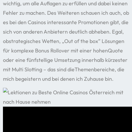
wichtig, um alle Auflagen zu erfüllen und dabei keinen
Fehler zu machen. Des Weiteren schauen ich auch, ob
es bei den Casinos interessante Promotionen gibt, die
sich von anderen Anbietern deutlich abheben. Egal,
obstrategisches Wetten, „Out of the box” Lösungen
für komplexe Bonus Rollover mit einer hohenQuote
oder eine fünfstellige Umsetzung innerhalb kürzester
mit Multi Slotting – das sind dieThemenbereiche, die
mich begeistern und bei denen ich Zuhause bin.