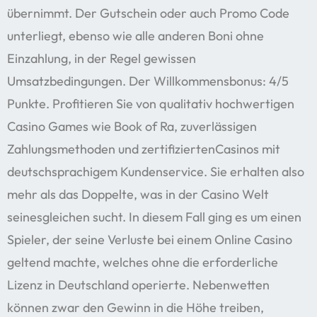
übernimmt. Der Gutschein oder auch Promo Code
unterliegt, ebenso wie alle anderen Boni ohne
Einzahlung, in der Regel gewissen
Umsatzbedingungen. Der Willkommensbonus: 4/5
Punkte. Profitieren Sie von qualitativ hochwertigen
Casino Games wie Book of Ra, zuverlässigen
Zahlungsmethoden und zertifiziertenCasinos mit
deutschsprachigem Kundenservice. Sie erhalten also
mehr als das Doppelte, was in der Casino Welt
seinesgleichen sucht. In diesem Fall ging es um einen
Spieler, der seine Verluste bei einem Online Casino
geltend machte, welches ohne die erforderliche
Lizenz in Deutschland operierte. Nebenwetten
können zwar den Gewinn in die Höhe treiben,