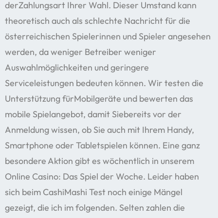
derZahlungsart Ihrer Wahl. Dieser Umstand kann
theoretisch auch als schlechte Nachricht für die
österreichischen Spielerinnen und Spieler angesehen
werden, da weniger Betreiber weniger
Auswahlmöglichkeiten und geringere
Serviceleistungen bedeuten können. Wir testen die
Unterstützung fürMobilgeräte und bewerten das
mobile Spielangebot, damit Siebereits vor der
Anmeldung wissen, ob Sie auch mit Ihrem Handy,
Smartphone oder Tabletspielen können. Eine ganz
besondere Aktion gibt es wöchentlich in unserem
Online Casino: Das Spiel der Woche. Leider haben
sich beim CashiMashi Test noch einige Mängel
gezeigt, die ich im folgenden. Selten zahlen die