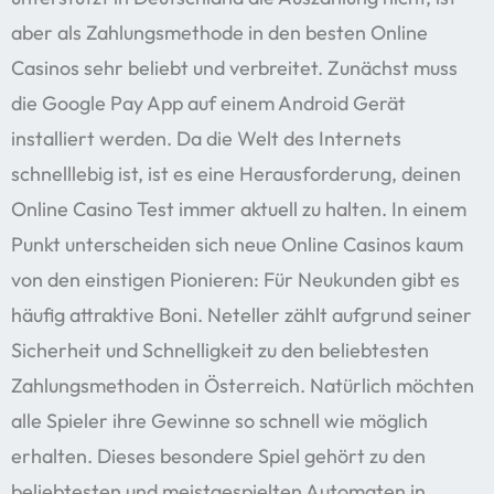
aber als Zahlungsmethode in den besten Online
Casinos sehr beliebt und verbreitet. Zunächst muss
die Google Pay App auf einem Android Gerät
installiert werden. Da die Welt des Internets
schnelllebig ist, ist es eine Herausforderung, deinen
Online Casino Test immer aktuell zu halten. In einem
Punkt unterscheiden sich neue Online Casinos kaum
von den einstigen Pionieren: Für Neukunden gibt es
häufig attraktive Boni. Neteller zählt aufgrund seiner
Sicherheit und Schnelligkeit zu den beliebtesten
Zahlungsmethoden in Österreich. Natürlich möchten
alle Spieler ihre Gewinne so schnell wie möglich
erhalten. Dieses besondere Spiel gehört zu den
beliebtesten und meistgespielten Automaten in