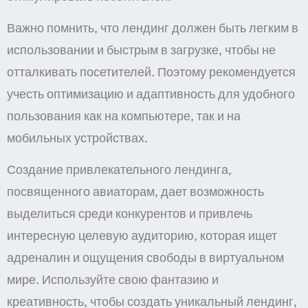
Важно помнить, что лендинг должен быть легким в
использовании и быстрым в загрузке, чтобы не
отталкивать посетителей. Поэтому рекомендуется
учесть оптимизацию и адаптивность для удобного
пользования как на компьютере, так и на
мобильных устройствах.
Создание привлекательного лендинга,
посвященного авиаторам, дает возможность
выделиться среди конкурентов и привлечь
интересную целевую аудиторию, которая ищет
адреналин и ощущения свободы в виртуальном
мире. Используйте свою фантазию и
креативность, чтобы создать уникальный лендинг,