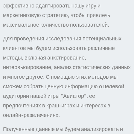
эффективно адаптировать нашу игру и
маркетинговую стратегию, чтобы привлечь
максимальное количество пользователей.
Для проведения исследования потенциальных
клиентов мы будем использовать различные
методы, включая анкетирование,
интервьюирование, анализ статистических данных
и многое другое. С помощью этих методов мы
сможем собрать ценную информацию о целевой
аудитории нашей игры “Авиатор”, ее
предпочтениях в краш-играх и интересах в
онлайн-развлечениях.
Полученные данные мы будем анализировать и