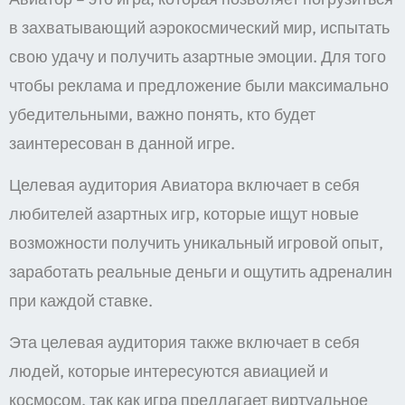
в захватывающий аэрокосмический мир, испытать
свою удачу и получить азартные эмоции. Для того
чтобы реклама и предложение были максимально
убедительными, важно понять, кто будет
заинтересован в данной игре.
Целевая аудитория Авиатора включает в себя
любителей азартных игр, которые ищут новые
возможности получить уникальный игровой опыт,
заработать реальные деньги и ощутить адреналин
при каждой ставке.
Эта целевая аудитория также включает в себя
людей, которые интересуются авиацией и
космосом, так как игра предлагает виртуальное