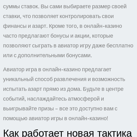
суммы ставок. Вы сами выбираете размер своей
ставки, что позволяет контролировать свои
финансы и азарт. Кроме того, в онлайн-казино
часто предлагают бонусы и акции, которые
позволяют сыграть в авиатор игру даже бесплатно
или с дополнительными бонусами.
Авиатор игра в онлайн-казино предлагает
уникальный способ развлечения и возможность
испытать азарт прямо из дома. Будьте в центре
событий, наслаждайтесь атмосферой и
выигрывайте призы – все это доступно вам с
помощью авиатор игры в онлайн-казино!
Как работает новая тактика