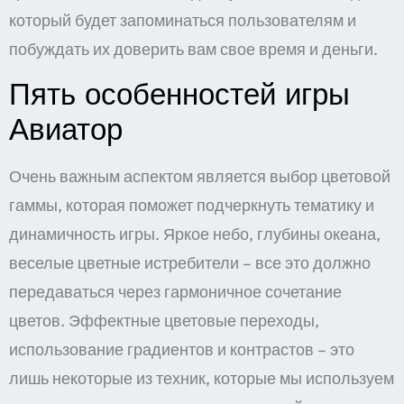
который будет запоминаться пользователям и
побуждать их доверить вам свое время и деньги.
Пять особенностей игры
Авиатор
Очень важным аспектом является выбор цветовой
гаммы, которая поможет подчеркнуть тематику и
динамичность игры. Яркое небо, глубины океана,
веселые цветные истребители – все это должно
передаваться через гармоничное сочетание
цветов. Эффектные цветовые переходы,
использование градиентов и контрастов – это
лишь некоторые из техник, которые мы используем