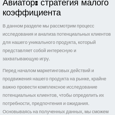
Авиатор: стратегия малого
коэффициента
В данном разделе мы рассмотрим процесс
исследования и анализа потенциальных клиентов
для нашего уникального продукта, который
представляет собой интересную и
захватывающую игру.
Перед началом маркетинговых действий и
продвижения нашего продукта на рынке, крайне
важно провести комплексное исследование
потенциальных клиентов, чтобы определить их
потребности, предпочтения и ожидания.
Основываясь на полученных данных, мы сможем