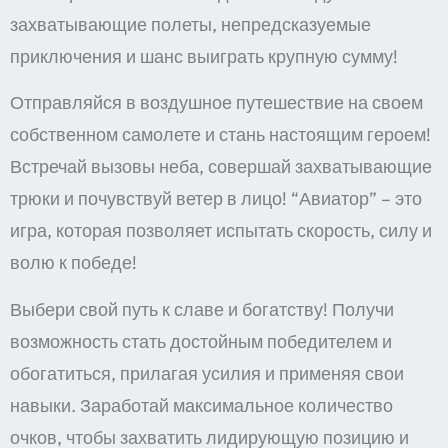
захватывающие полеты, непредсказуемые
приключения и шанс выиграть крупную сумму!
Отправляйся в воздушное путешествие на своем
собственном самолете и стань настоящим героем!
Встречай вызовы неба, совершай захватывающие
трюки и почувствуй ветер в лицо! “Авиатор” – это
игра, которая позволяет испытать скорость, силу и
волю к победе!
Выбери свой путь к славе и богатству! Получи
возможность стать достойным победителем и
обогатиться, прилагая усилия и применяя свои
навыки. Заработай максимальное количество
очков, чтобы захватить лидирующую позицию и