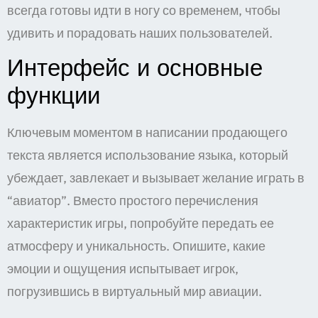
всегда готовы идти в ногу со временем, чтобы
удивить и порадовать наших пользователей.
Интерфейс и основные
функции
Ключевым моментом в написании продающего
текста является использование языка, который
убеждает, завлекает и вызывает желание играть в
“авиатор”. Вместо простого перечисления
характеристик игры, попробуйте передать ее
атмосферу и уникальность. Опишите, какие
эмоции и ощущения испытывает игрок,
погрузившись в виртуальный мир авиации.