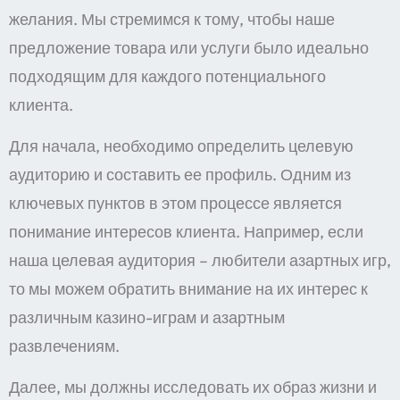
желания. Мы стремимся к тому, чтобы наше
предложение товара или услуги было идеально
подходящим для каждого потенциального
клиента.
Для начала, необходимо определить целевую
аудиторию и составить ее профиль. Одним из
ключевых пунктов в этом процессе является
понимание интересов клиента. Например, если
наша целевая аудитория – любители азартных игр,
то мы можем обратить внимание на их интерес к
различным казино-играм и азартным
развлечениям.
Далее, мы должны исследовать их образ жизни и