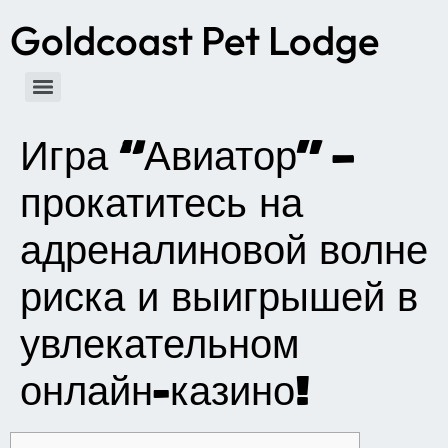
Goldcoast Pet Lodge
Игра “Авиатор” –
прокатитесь на
адреналиновой волне
риска и выигрышей в
увлекательном
онлайн-казино!