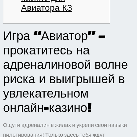
Авиатора КЗ
Игра “Авиатор” –
прокатитесь на
адреналиновой волне
риска и выигрышей в
увлекательном
онлайн-казино!
Ощути адреналин в жилах и укрепи свои навыки
пилотирования! Только здесь тебя ждут