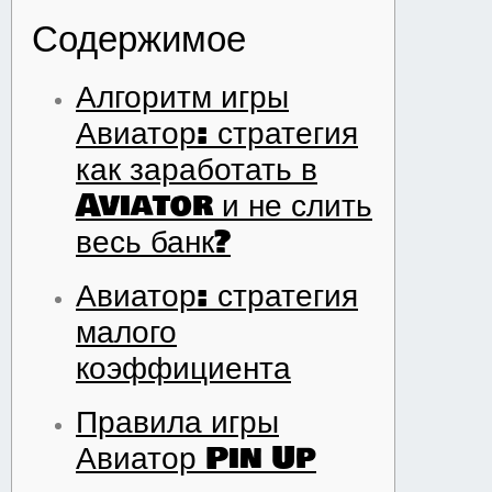
Содержимое
Алгоритм игры
Авиатор: стратегия
как заработать в
Aviator и не слить
весь банк?
Авиатор: стратегия
малого
коэффициента
Правила игры
Авиатор Pin Up