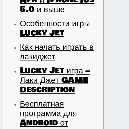
5.0 и выше
Особенности игры
Lucky Jet
Как начать играть в
лакиджет
Lucky Jet игра –
Лаки Джет GAME
Description
Бесплатная
программа для
Android от