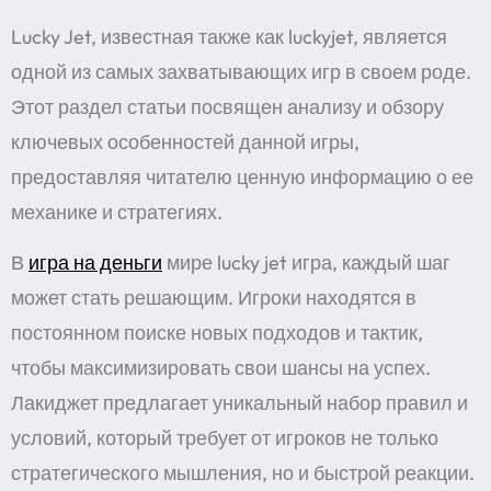
Lucky Jet, известная также как luckyjet, является
одной из самых захватывающих игр в своем роде.
Этот раздел статьи посвящен анализу и обзору
ключевых особенностей данной игры,
предоставляя читателю ценную информацию о ее
механике и стратегиях.
В
игра на деньги
мире lucky jet игра, каждый шаг
может стать решающим. Игроки находятся в
постоянном поиске новых подходов и тактик,
чтобы максимизировать свои шансы на успех.
Лакиджет предлагает уникальный набор правил и
условий, который требует от игроков не только
стратегического мышления, но и быстрой реакции.