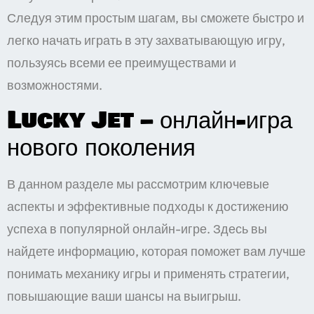
Следуя этим простым шагам, вы сможете быстро и
легко начать играть в эту захватывающую игру,
пользуясь всеми ее преимуществами и
возможностями.
Lucky Jet – онлайн-игра
нового поколения
В данном разделе мы рассмотрим ключевые
аспекты и эффективные подходы к достижению
успеха в популярной онлайн-игре. Здесь вы
найдете информацию, которая поможет вам лучше
понимать механику игры и применять стратегии,
повышающие ваши шансы на выигрыш.