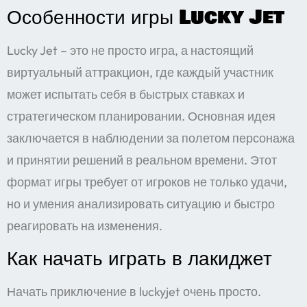
Особенности игры Lucky Jet
Lucky Jet – это не просто игра, а настоящий
виртуальный аттракцион, где каждый участник
может испытать себя в быстрых ставках и
стратегическом планировании. Основная идея
заключается в наблюдении за полетом персонажа
и принятии решений в реальном времени. Этот
формат игры требует от игроков не только удачи,
но и умения анализировать ситуацию и быстро
реагировать на изменения.
Как начать играть в лакиджет
Начать приключение в luckyjet очень просто.