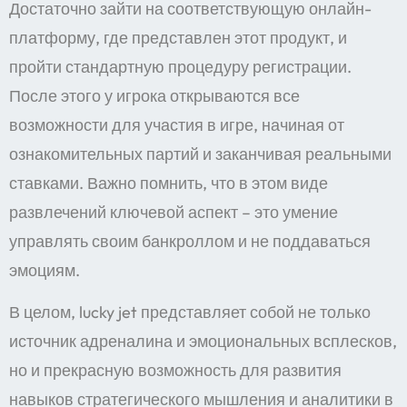
Достаточно зайти на соответствующую онлайн-
платформу, где представлен этот продукт, и
пройти стандартную процедуру регистрации.
После этого у игрока открываются все
возможности для участия в игре, начиная от
ознакомительных партий и заканчивая реальными
ставками. Важно помнить, что в этом виде
развлечений ключевой аспект – это умение
управлять своим банкроллом и не поддаваться
эмоциям.
В целом, lucky jet представляет собой не только
источник адреналина и эмоциональных всплесков,
но и прекрасную возможность для развития
навыков стратегического мышления и аналитики в