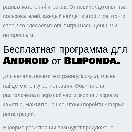
разных категорий игроков. От новичек до опытных
пользователей, каждый найдёт в этой игре что-то
своё, что сделает их опыт игры насыщенным и
интересным.
Бесплатная программа для
Android от Bleponda.
Для начала, посетите страницу luckyjet, где вы
найдете кнопку регистрации. Обычно она
расположена в верхней части экрана и хорошо
заметна. Нажмите на нее, чтобы перейти к форме
регистрации.
В форме регистрации вам будет предложено