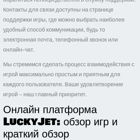
Контакты для связи доступны на странице
поддержки игры, где можно выбрать наиболее
удобный способ коммуникации, будь то
электронная почта, телефонный звонок или
онлайн-чат.
Мы стремимся сделать процесс взаимодействия с
игрой максимально простым и приятным для
каждого пользователя. Ваше удовлетворение
игрой – наш главный приоритет.
Онлайн платформа
LuckyJet: обзор игр и
краткий обзор