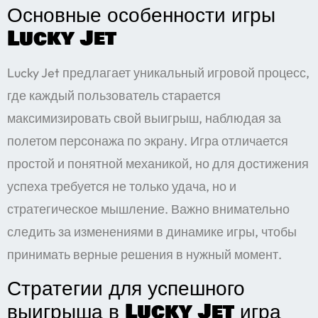
Основные особенности игры
Lucky Jet
Lucky Jet предлагает уникальный игровой процесс,
где каждый пользователь старается
максимизировать свой выигрыш, наблюдая за
полетом персонажа по экрану. Игра отличается
простой и понятной механикой, но для достижения
успеха требуется не только удача, но и
стратегическое мышление. Важно внимательно
следить за изменениями в динамике игры, чтобы
принимать верные решения в нужный момент.
Стратегии для успешного
выигрыша в Lucky Jet игра