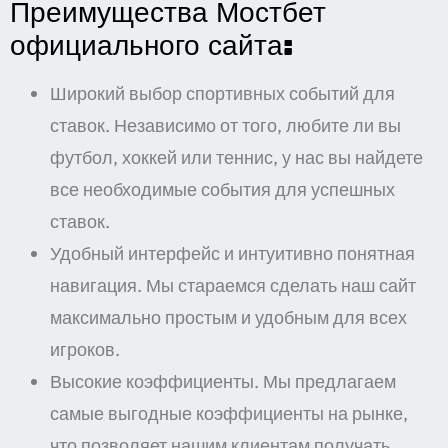
Преимущества Мостбет
официального сайта:
Широкий выбор спортивных событий для
ставок. Независимо от того, любите ли вы
футбол, хоккей или теннис, у нас вы найдете
все необходимые события для успешных
ставок.
Удобный интерфейс и интуитивно понятная
навигация. Мы стараемся сделать наш сайт
максимально простым и удобным для всех
игроков.
Высокие коэффициенты. Мы предлагаем
самые выгодные коэффициенты на рынке,
что позволяет нашим клиентам получать