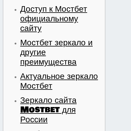
Доступ к Мостбет
официальному
сайту
Мостбет зеркало и
другие
преимущества
Актуальное зеркало
Мостбет
Зеркало сайта
Mostbet для
России