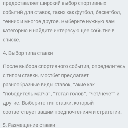
предоставляет широкий выбор спортивных
событий для ставок, таких как футбол, баскетбол,
теннис и многое другое. Выберите нужную вам
категорию и найдите интересующее событие в
списке.
4. Выбор типа ставки
После выбора спортивного события, определитесь
с типом ставки. Мостбет предлагает
разнообразные виды ставок, такие как
“победитель матча”, “тотал голов”, “чет/нечет” и
другие. Выберите тип ставки, который
соответствует вашим предпочтениям и стратегии.
5. Размещение ставки