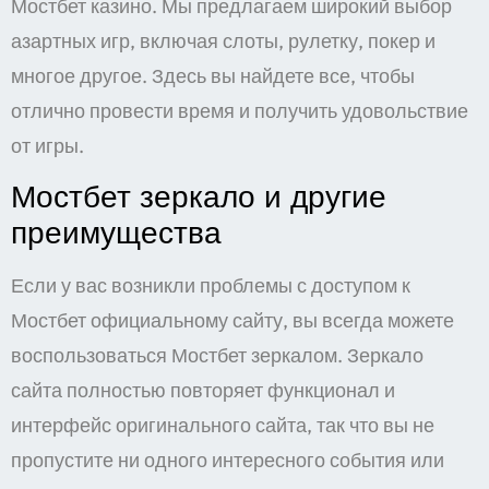
Мостбет казино. Мы предлагаем широкий выбор
азартных игр, включая слоты, рулетку, покер и
многое другое. Здесь вы найдете все, чтобы
отлично провести время и получить удовольствие
от игры.
Мостбет зеркало и другие
преимущества
Если у вас возникли проблемы с доступом к
Мостбет официальному сайту, вы всегда можете
воспользоваться Мостбет зеркалом. Зеркало
сайта полностью повторяет функционал и
интерфейс оригинального сайта, так что вы не
пропустите ни одного интересного события или