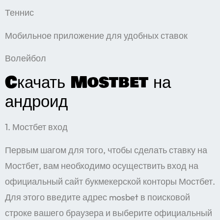
Теннис
Мобильное приложение для удобных ставок
Волейбол
Cкачать Mostbet на
андроид
1. Мостбет вход
Первым шагом для того, чтобы сделать ставку на
Мостбет, вам необходимо осуществить вход на
официальный сайт букмекерской конторы Мостбет.
Для этого введите адрес mosbet в поисковой
строке вашего браузера и выберите официальный