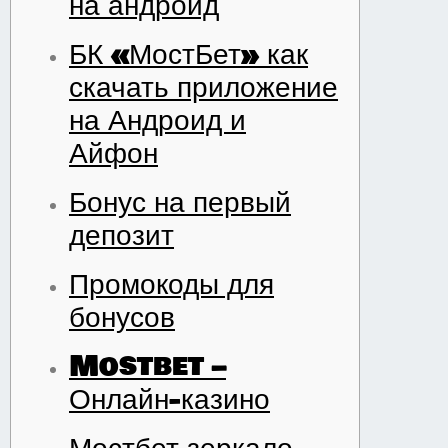
на андроид
БК «МостБет» как
скачать приложение
на Андроид и
Айфон
Бонус на первый
депозит
Промокоды для
бонусов
Mostbet –
Онлайн-казино