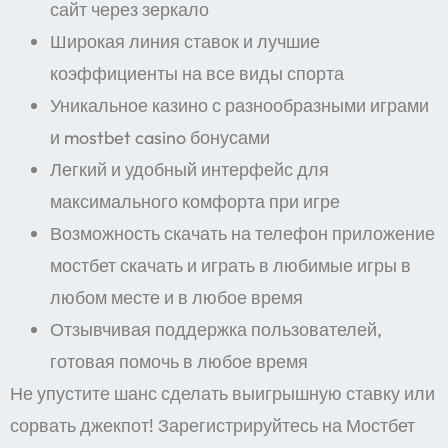
сайт через зеркало
Широкая линия ставок и лучшие
коэффициенты на все виды спорта
Уникальное казино с разнообразными играми
и mostbet casino бонусами
Легкий и удобный интерфейс для
максимального комфорта при игре
Возможность скачать на телефон приложение
мостбет скачать и играть в любимые игры в
любом месте и в любое время
Отзывчивая поддержка пользователей,
готовая помочь в любое время
Не упустите шанс сделать выигрышную ставку или
сорвать джекпот! Зарегистрируйтесь на Мостбет