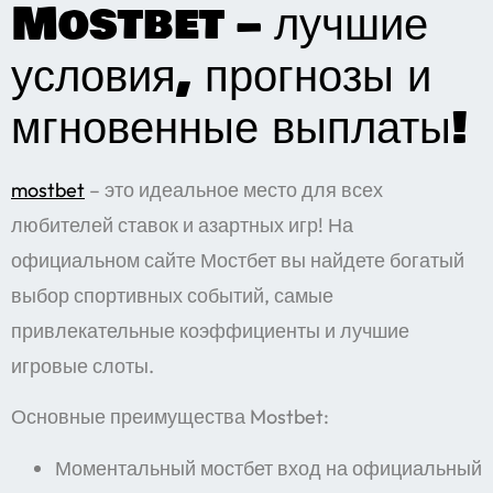
Mostbet – лучшие
условия, прогнозы и
мгновенные выплаты!
mostbet
– это идеальное место для всех
любителей ставок и азартных игр! На
официальном сайте Мостбет вы найдете богатый
выбор спортивных событий, самые
привлекательные коэффициенты и лучшие
игровые слоты.
Основные преимущества Mostbet:
Моментальный мостбет вход на официальный