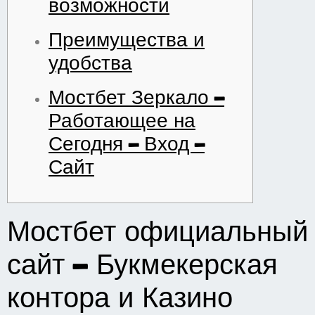
возможности
Преимущества и
удобства
Мостбет Зеркало –
Работающее на
Сегодня – Вход –
Сайт
Мостбет официальный
сайт – Букмекерская
контора и Казино