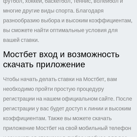
футбол, хоккей, баскетбол, теннис, волейбол и
многие другие виды спорта. Благодаря
разнообразию выбора и высоким коэффициентам,
вы сможете найти оптимальные условия для
вашей ставки.
Мостбет вход и возможность
скачать приложение
Чтобы начать делать ставки на Мостбет, вам
необходимо пройти простую процедуру
регистрации на нашем официальном сайте. После
регистрации у вас будет доступ к линии и высоким
коэффициентам. Также вы можете скачать
приложение Мостбет на свой мобильный телефон