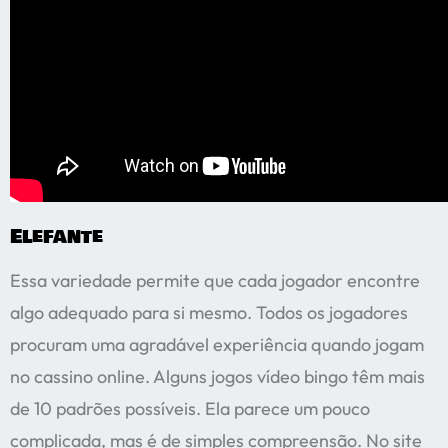
Elefante
Essa variedade permite que cada jogador encontre
algo adequado para si mesmo. Todos os jogadores
procuram uma agradável experiência quando jogam
no cassino online. Alguns jogos vídeo bingo têm mais
de 10 padrões possíveis. Ela parece um pouco
complicada, mas é de simples compreensão. No site