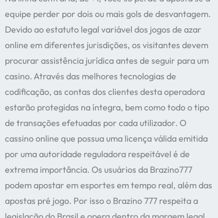
equipe perder por dois ou mais gols de desvantagem.
Devido ao estatuto legal variável dos jogos de azar
online em diferentes jurisdições, os visitantes devem
procurar assistência jurídica antes de seguir para um
casino. Através das melhores tecnologias de
codificação, as contas dos clientes desta operadora
estarão protegidas na íntegra, bem como todo o tipo
de transações efetuadas por cada utilizador. O
cassino online que possua uma licença válida emitida
por uma autoridade reguladora respeitável é de
extrema importância. Os usuários da Brazino777
podem apostar em esportes em tempo real, além das
apostas pré jogo. Por isso o Brazino 777 respeita a
legislação do Brasil e opera dentro da margem legal