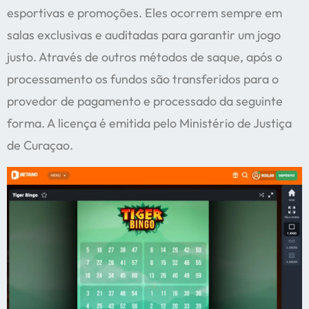
esportivas e promoções. Eles ocorrem sempre em
salas exclusivas e auditadas para garantir um jogo
justo. Através de outros métodos de saque, após o
processamento os fundos são transferidos para o
provedor de pagamento e processado da seguinte
forma. A licença é emitida pelo Ministério de Justiça
de Curaçao.