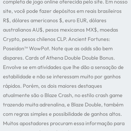
completa de jogo online oferecida pelo site. Em nosso
site, você pode fazer depósitos em reais brasileiros
R$, dólares americanos $, euro EUR, dólares
australianos AU$, pesos mexicanos MX$, moedas
Crypto, pesos chilenos CLP. Ancient Fortunes:
Poseidon™ WowPot. Note que as odds são bem
dispares. Cards of Athena Double Double Bonus.
Envolve se em atividades que lhe dão a sensação de
estabilidade e não se interessam muito por ganhos
rápidos. Porém, os dois maiores destaques
atualmente são o Blaze Crash, no estilo crash game
trazendo muita adrenalina, e Blaze Double, também
com regras simples e possibilidade de ganhos altos.
Muitos apostadores procuram essa informação para