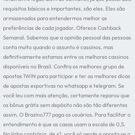
requisitos básicos e importantes, são eles. Eles são
armazenados para entendermos melhor as
preferências de cada jogador. Oferece Cashback
Semanal. Sabemos que a opinião pessoal das pessoas
conta muito quando o assunto é cassinos, mas
definitivamente estamos entre os melhores cassinos
disponíveis no Brasil. Confira os melhores grupo de
apostas 1WIN para participar e ter as melhores dicas
de apostas esportivas no whatsapp e telegram. Se
você leu com mais atenção, certamente reparou que
os bônus grátis sem depósito não são tão diferentes
assim. O Brazino777 paga os usuários. Para facilitar o
entendimento é que as casas usam a escala de 0,5.
Na linha contrária, de +1, você só perde a aposta se a