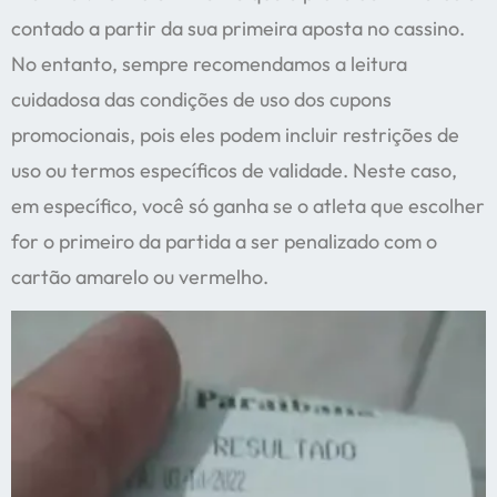
contado a partir da sua primeira aposta no cassino.
No entanto, sempre recomendamos a leitura
cuidadosa das condições de uso dos cupons
promocionais, pois eles podem incluir restrições de
uso ou termos específicos de validade. Neste caso,
em específico, você só ganha se o atleta que escolher
for o primeiro da partida a ser penalizado com o
cartão amarelo ou vermelho.