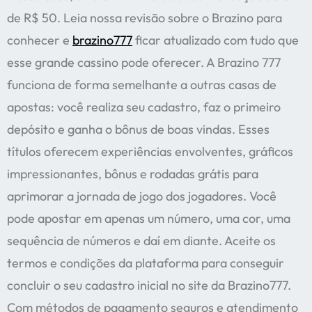
de R$ 50. Leia nossa revisão sobre o Brazino para
conhecer e
brazino777
ficar atualizado com tudo que
esse grande cassino pode oferecer. A Brazino 777
funciona de forma semelhante a outras casas de
apostas: você realiza seu cadastro, faz o primeiro
depósito e ganha o bônus de boas vindas. Esses
títulos oferecem experiências envolventes, gráficos
impressionantes, bônus e rodadas grátis para
aprimorar a jornada de jogo dos jogadores. Você
pode apostar em apenas um número, uma cor, uma
sequência de números e daí em diante. Aceite os
termos e condições da plataforma para conseguir
concluir o seu cadastro inicial no site da Brazino777.
Com métodos de pagamento seguros e atendimento