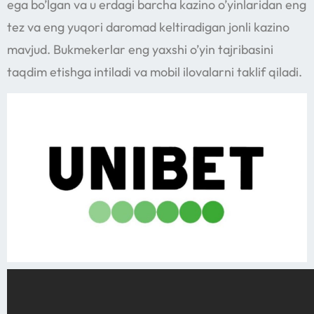
ega bo’lgan va u erdagi barcha kazino o’yinlaridan eng
tez va eng yuqori daromad keltiradigan jonli kazino
mavjud. Bukmekerlar eng yaxshi o’yin tajribasini
taqdim etishga intiladi va mobil ilovalarni taklif qiladi.