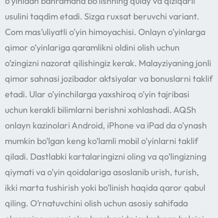
o’yinidan bahramand bo’lishning qulay va qiziqarli
usulini taqdim etadi. Sizga ruxsat beruvchi variant.
Com mas’uliyatli o’yin himoyachisi. Onlayn o’yinlarga
qimor o’yinlariga qaramlikni oldini olish uchun
o’zingizni nazorat qilishingiz kerak. Malayziyaning jonli
qimor sahnasi jozibador aktsiyalar va bonuslarni taklif
etadi. Ular o’yinchilarga yaxshiroq o’yin tajribasi
uchun kerakli bilimlarni berishni xohlashadi. AQSh
onlayn kazinolari Android, iPhone va iPad da o’ynash
mumkin bo’lgan keng ko’lamli mobil o’yinlarni taklif
qiladi. Dastlabki kartalaringizni oling va qo’lingizning
qiymati va o’yin qoidalariga asoslanib urish, turish,
ikki marta tushirish yoki bo’linish haqida qaror qabul
qiling. O’rnatuvchini olish uchun asosiy sahifada