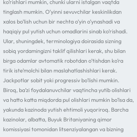
ko’rishlari mumkin, chunki ularni istalgan vaqtda
tinglash mumkin. O’yinni sevuvchilar keskinlikdan
xalos bo’lish uchun bir nechta o’yin o’ynashadi va
haqiqiy pul yutish uchun omadlarini sinab ko’rishadi.
Ular, shuningdek, terminologiya doirasida sizning
sobiq yordamingizni taklif qilishlari kerak, shu bilan
birga odamlar avtomatik robotdan o’tishdan ko’ra
tirik iste’molchi bilan maslahatlashishlari kerak.
Jackpotlar sobit yoki progressiv bo’lishi mumkin.
Biroq, ba’zi foydalanuvchilar vaqtincha yutib olishlari
va hatto katta miqdorda pul olishlari mumkin bo’lsa da,
yakunda kazinoda yutish ehtimoli yuqoriroq. Barcha
kazinolar, albatta, Buyuk Britaniyaning qimor
komissiyasi tomonidan litsenziyalangan va bizning