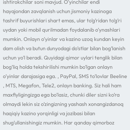
ishtirokchilar soni mavjud. O’yinchilar endi
hayajondan zavqlanish uchun jismoniy kazinoga
tashrif buyurishlari shart emas, ular to’g’ridan to’g’ri
uydan yoki mobil qurilmadan foydalanib o’ynashlari
mumkin. Onlayn o’yinlar va kazino uzoq kundan keyin
dam olish va butun dunyodagi do’stlar bilan bog’lanish
uchun yo’l beradi. Quyidagi qimor uylari tenglik bilan
bog’liq holda tekshirilishi mumkin bo’lgan onlayn
o’yinlar darajasiga ega. , PayPal, SMS to’lovlar Beeline
, MTS, Megafon, Tele2, onlayn banking. Siz hali ham
maxfiyligingizga ega bo’lasiz, chunki diler sizni ko’ra
olmaydi lekin siz o’zingizning yashash xonangizdanoq
haqiqiy kazino yorqinligi va jozibasi bilan
shug’ullanishingiz mumkin. Har qanday qimorboz