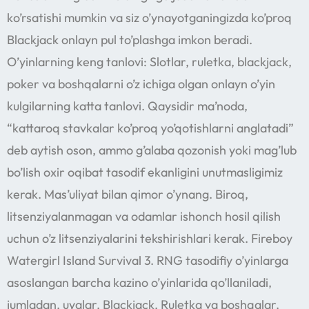
ko’rsatishi mumkin va siz o’ynayotganingizda ko’proq
Blackjack onlayn pul to’plashga imkon beradi.
O’yinlarning keng tanlovi: Slotlar, ruletka, blackjack,
poker va boshqalarni o’z ichiga olgan onlayn o’yin
kulgilarning katta tanlovi. Qaysidir ma’noda,
“kattaroq stavkalar ko’proq yo’qotishlarni anglatadi”
deb aytish oson, ammo g’alaba qozonish yoki mag’lub
bo’lish oxir oqibat tasodif ekanligini unutmasligimiz
kerak. Mas’uliyat bilan qimor o’ynang. Biroq,
litsenziyalanmagan va odamlar ishonch hosil qilish
uchun o’z litsenziyalarini tekshirishlari kerak. Fireboy
Watergirl Island Survival 3. RNG tasodifiy o’yinlarga
asoslangan barcha kazino o’yinlarida qo’llaniladi,
jumladan, uyalar, Blackjack, Ruletka va boshqalar.