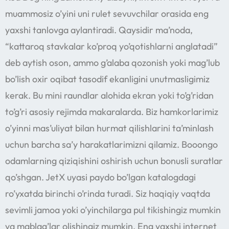
muammosiz o’yini uni rulet sevuvchilar orasida eng
yaxshi tanlovga aylantiradi. Qaysidir ma’noda,
“kattaroq stavkalar ko’proq yo’qotishlarni anglatadi”
deb aytish oson, ammo g’alaba qozonish yoki mag’lub
bo’lish oxir oqibat tasodif ekanligini unutmasligimiz
kerak. Bu mini raundlar alohida ekran yoki to’g’ridan
to’g’ri asosiy rejimda makaralarda. Biz hamkorlarimiz
o’yinni mas’uliyat bilan hurmat qilishlarini ta’minlash
uchun barcha sa’y harakatlarimizni qilamiz. Booongo
odamlarning qiziqishini oshirish uchun bonusli suratlar
qo’shgan. JetX uyasi paydo bo’lgan katalogdagi
ro’yxatda birinchi o’rinda turadi. Siz haqiqiy vaqtda
sevimli jamoa yoki o’yinchilarga pul tikishingiz mumkin
va mablag’lar olishingiz mumkin. Eng yaxshi internet