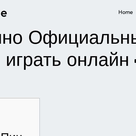
ge
Home
ино Официальн
играть онлайн 