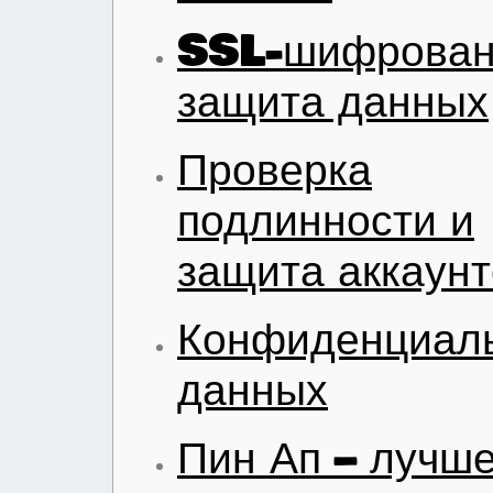
SSL-шифрован
защита данных
Проверка
подлинности и
защита аккаунт
Конфиденциал
данных
Пин Ап – лучш