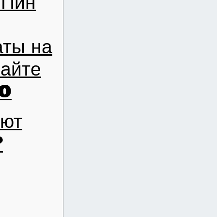
 Пин
аты на
айте
no
ают
?