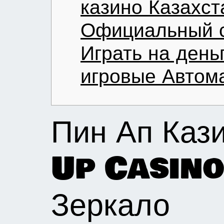
казино Казахст
Официальный 
Играть на день
игровые Автом
Пин Ап Каз
Up Casino 
Зеркало