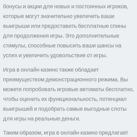
бонусы и акции для новых и постоянных игроков,
которые могут значительно увеличить ваши
выигрыши или предоставить бесплатные спины
для продолжения игры. Это дополнительные
стимулы, способные повысить ваши шансы на
успех и увеличить удовольствие от игры.
Игра в онлайн казино также обладает
преимуществом демонстрационного режима. Вы
можете попробовать игровые автоматы бесплатно,
чтобы оценить их функциональность, потенциал
выигрышей и подобрать самые выгодные слоты
для игры на реальные деньги.
Таким образом, игра в онлайн казино предлагает