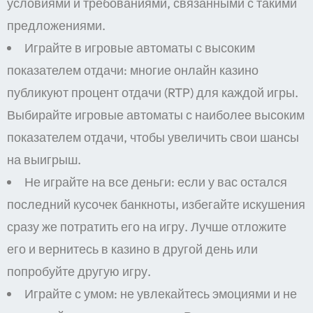
условиями и требованиями, связанными с такими
предложениями.
Играйте в игровые автоматы с высоким
показателем отдачи: многие онлайн казино
публикуют процент отдачи (RTP) для каждой игры.
Выбирайте игровые автоматы с наиболее высоким
показателем отдачи, чтобы увеличить свои шансы
на выигрыш.
Не играйте на все деньги: если у вас остался
последний кусочек банкноты, избегайте искушения
сразу же потратить его на игру. Лучше отложите
его и вернитесь в казино в другой день или
попробуйте другую игру.
Играйте с умом: не увлекайтесь эмоциями и не