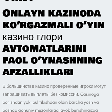
Onlayn kazinoda
ko’rgazmali o’yin
казино глори
avtomatlarini
faol o’ynashning
afzalliklari
В большинстве казино проверенные игроки могут
запрашивать выплаты без комиссии. Casinoga
borishdan yoki pul tikishdan oldin barcha yosh va
boshqa qonuniy mezonlarga javob berishingizga