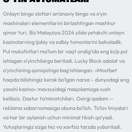
Onlayn bingo slotlari an’anaviy bingo va o’yin
mashinalari elementlarini birlashtirgan mashhur
qimor turi. Biz Malayziya 2024 yilda yetakchi onlayn
kazinolarning ijobiy va salbiy tomonlarini baholadik.
Pul mukofotlari ma’lum bir vaqt oralig’ida eng ko’p pul
ishlagan o’yinchilarga beriladi. Lucky Block adolat va
o’yinchining qoniqishiga bag’ishlangan. «Mostbet
haqida bilishingiz kerak bo’lgan narsa – dunyodagi eng
yaxshi kazino» mavzusidagi maqolamizga xush
kelibsiz. Dastur ta’minotchilari. Oxirgi qadam —
reklama xabarnomasiga obuna bo’lish. To’lov liniyalari
va har bir aylanish uchun minimal tikish qo’yadi.
Yutuqlaringiz sizga tez va xavfsiz tarzda yuboriladi.