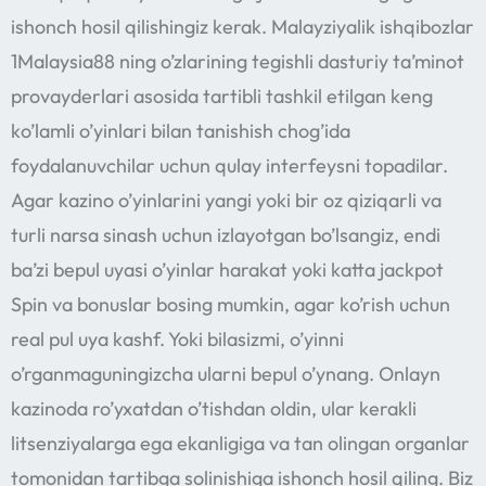
ishonch hosil qilishingiz kerak. Malayziyalik ishqibozlar
1Malaysia88 ning o’zlarining tegishli dasturiy ta’minot
provayderlari asosida tartibli tashkil etilgan keng
ko’lamli o’yinlari bilan tanishish chog’ida
foydalanuvchilar uchun qulay interfeysni topadilar.
Agar kazino o’yinlarini yangi yoki bir oz qiziqarli va
turli narsa sinash uchun izlayotgan bo’lsangiz, endi
ba’zi bepul uyasi o’yinlar harakat yoki katta jackpot
Spin va bonuslar bosing mumkin, agar ko’rish uchun
real pul uya kashf. Yoki bilasizmi, o’yinni
o’rganmaguningizcha ularni bepul o’ynang. Onlayn
kazinoda ro’yxatdan o’tishdan oldin, ular kerakli
litsenziyalarga ega ekanligiga va tan olingan organlar
tomonidan tartibga solinishiga ishonch hosil qiling. Biz