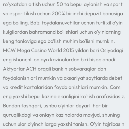
roʻyxatdan oʻtish uchun 50 ta bepul aylanish va sport
va espor tikish uchun 200% birinchi depozit bonusiga
ega boʻling. Ba’zi foydalanuvchilar uchun turli xil o’yin
kulgilardan bahramand bo’lishlari uchun o’yinlarning
keng tanloviga ega bo’lish muhim bo’lishi mumkin.
MCW Mega Casino World 2015 yildan beri Osiyodagi
eng ishonchli onlayn kazinolardan biri hisoblanadi.
Aktyorlar ACH orqali bank hisobvaraqlaridan
foydalanishlari mumkin va aksariyat saytlarda debet
va kredit kartalaridan foydalanishlari mumkin. Com
eng yaxshi bepul kazino ekanligini ko’rish arafasidasiz.
Bundan tashqari, ushbu o’yinlar deyarli har bir
quruqlikdagi va onlayn kazinolarda mavjud, shuning
uchun ular o’yinchilarga yaxshi tanish. O’yin tajribasini