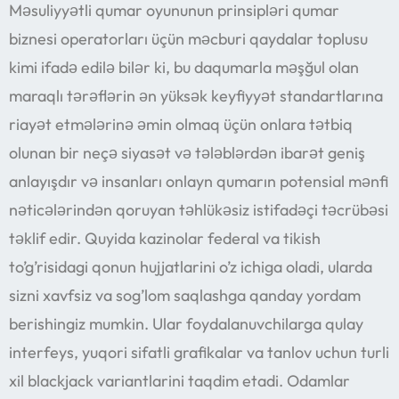
Məsuliyyətli qumar oyununun prinsipləri qumar
biznesi operatorları üçün məcburi qaydalar toplusu
kimi ifadə edilə bilər ki, bu daqumarla məşğul olan
maraqlı tərəflərin ən yüksək keyfiyyət standartlarına
riayət etmələrinə əmin olmaq üçün onlara tətbiq
olunan bir neçə siyasət və tələblərdən ibarət geniş
anlayışdır və insanları onlayn qumarın potensial mənfi
nəticələrindən qoruyan təhlükəsiz istifadəçi təcrübəsi
təklif edir. Quyida kazinolar federal va tikish
to’g’risidagi qonun hujjatlarini o’z ichiga oladi, ularda
sizni xavfsiz va sog’lom saqlashga qanday yordam
berishingiz mumkin. Ular foydalanuvchilarga qulay
interfeys, yuqori sifatli grafikalar va tanlov uchun turli
xil blackjack variantlarini taqdim etadi. Odamlar