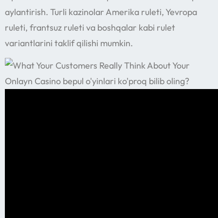
aylantirish. Turli kazinolar Amerika ruleti, Yevropa
ruleti, frantsuz ruleti va boshqalar kabi rulet
variantlarini taklif qilishi mumkin.