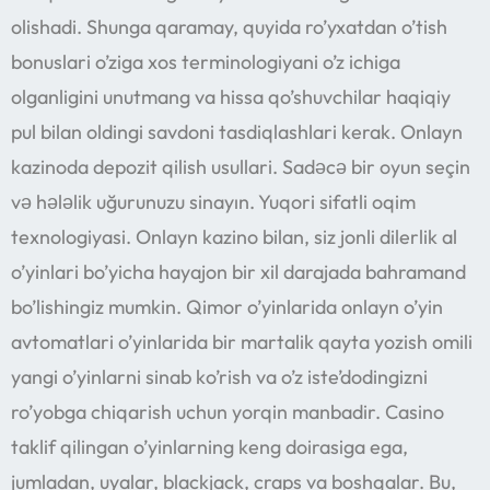
olishadi. Shunga qaramay, quyida ro’yxatdan o’tish
bonuslari o’ziga xos terminologiyani o’z ichiga
olganligini unutmang va hissa qo’shuvchilar haqiqiy
pul bilan oldingi savdoni tasdiqlashlari kerak. Onlayn
kazinoda depozit qilish usullari. Sadəcə bir oyun seçin
və hələlik uğurunuzu sinayın. Yuqori sifatli oqim
texnologiyasi. Onlayn kazino bilan, siz jonli dilerlik al
o’yinlari bo’yicha hayajon bir xil darajada bahramand
bo’lishingiz mumkin. Qimor o’yinlarida onlayn o’yin
avtomatlari o’yinlarida bir martalik qayta yozish omili
yangi o’yinlarni sinab ko’rish va o’z iste’dodingizni
ro’yobga chiqarish uchun yorqin manbadir. Casino
taklif qilingan o’yinlarning keng doirasiga ega,
jumladan, uyalar, blackjack, craps va boshqalar. Bu,