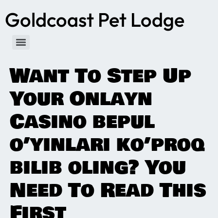
Goldcoast Pet Lodge
Want To Step Up
Your Onlayn
Casino bepul
o’yinlari ko’proq
bilib oling? You
Need To Read This
First