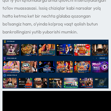
qat’iy yo’riqnomalarga amal qiluvchi litsenziyalangan
to’lov muassasasi. Issiq chiziqlar kabi narsalar yo’q
hatto ketma ket bir nechta g’alaba qozongan
bo’lsangiz ham, o’yinda ko’proq vaqt qolish butun
bankrollingizni yutib yuborishi mumkin.