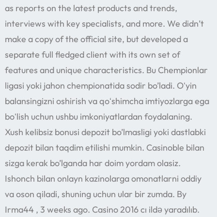
as reports on the latest products and trends,
interviews with key specialists, and more. We didn’t
make a copy of the official site, but developed a
separate full fledged client with its own set of
features and unique characteristics. Bu Chempionlar
ligasi yoki jahon chempionatida sodir bo’ladi. Oʻyin
balansingizni oshirish va qoʻshimcha imtiyozlarga ega
boʻlish uchun ushbu imkoniyatlardan foydalaning.
Xush kelibsiz bonusi depozit bo’lmasligi yoki dastlabki
depozit bilan taqdim etilishi mumkin. Casinoble bilan
sizga kerak bo’lganda har doim yordam olasiz.
Ishonch bilan onlayn kazinolarga omonatlarni oddiy
va oson qiladi, shuning uchun ular bir zumda. By
Irma44 , 3 weeks ago. Casino 2016 cı ildə yaradılıb.