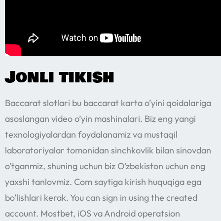
Jonli tikish
Baccarat slotlari bu baccarat karta o’yini qoidalariga
asoslangan video o’yin mashinalari. Biz eng yangi
texnologiyalardan foydalanamiz va mustaqil
laboratoriyalar tomonidan sinchkovlik bilan sinovdan
o’tganmiz, shuning uchun biz O’zbekiston uchun eng
yaxshi tanlovmiz. Com saytiga kirish huquqiga ega
bo’lishlari kerak. You can sign in using the created
account. Mostbet, iOS va Android operatsion