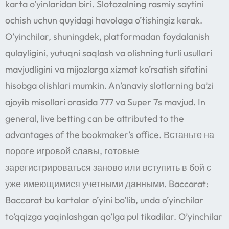
karta o’yinlaridan biri. Slotozalning rasmiy saytini
ochish uchun quyidagi havolaga o’tishingiz kerak.
O’yinchilar, shuningdek, platformadan foydalanish
qulayligini, yutuqni saqlash va olishning turli usullari
mavjudligini va mijozlarga xizmat ko’rsatish sifatini
hisobga olishlari mumkin. An’anaviy slotlarning ba’zi
ajoyib misollari orasida 777 va Super 7s mavjud. In
general, live betting can be attributed to the
advantages of the bookmaker’s office. Встаньте на
пороге игровой славы, готовые
зарегистрироваться заново или вступить в бой с
уже имеющимися учетными данными. Baccarat:
Baccarat bu kartalar o’yini bo’lib, unda o’yinchilar
to’qqizga yaqinlashgan qo’lga pul tikadilar. O’yinchilar