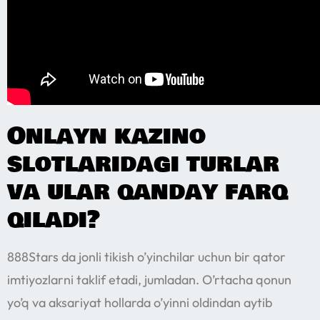
Onlayn kazino
slotlaridagi turlar
va ular qanday farq
qiladi?
888Stars da jonli tikish o’yinchilar uchun bir qator
imtiyozlarni taklif etadi, jumladan. O’rtacha qonun
yo’q va aksariyat hollarda o’yinni oldindan aytib