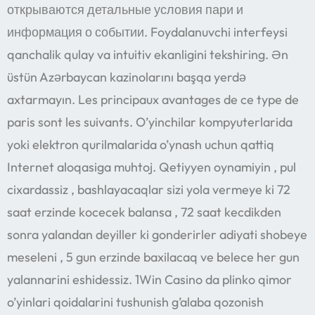
открываются детальные условия пари и
информация о событии. Foydalanuvchi interfeysi
qanchalik qulay va intuitiv ekanligini tekshiring. Ən
üstün Azərbaycan kazinolarını başqa yerdə
axtarmayın. Les principaux avantages de ce type de
paris sont les suivants. O’yinchilar kompyuterlarida
yoki elektron qurilmalarida o’ynash uchun qattiq
Internet aloqasiga muhtoj. Qetiyyen oynamiyin , pul
cixardassiz , bashlayacaqlar sizi yola vermeye ki 72
saat erzinde kocecek balansa , 72 saat kecdikden
sonra yalandan deyiller ki gonderirler adiyati shobeye
meseleni , 5 gun erzinde baxilacaq ve belece her gun
yalannarini eshidessiz. 1Win Casino da plinko qimor
o’yinlari qoidalarini tushunish g’alaba qozonish