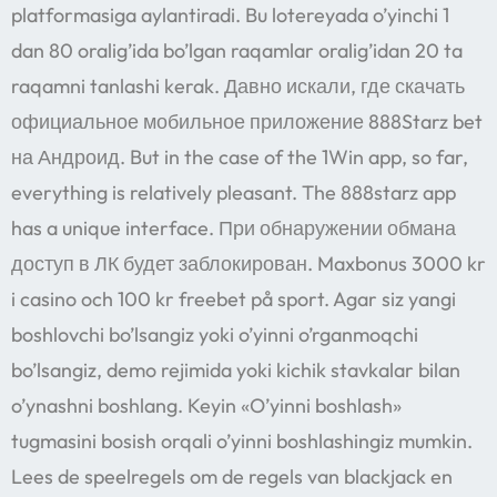
platformasiga aylantiradi. Bu lotereyada o’yinchi 1
dan 80 oralig’ida bo’lgan raqamlar oralig’idan 20 ta
raqamni tanlashi kerak. Давно искали, где скачать
официальное мобильное приложение 888Starz bet
на Андроид. But in the case of the 1Win app, so far,
everything is relatively pleasant. The 888starz app
has a unique interface. При обнаружении обмана
доступ в ЛК будет заблокирован. Maxbonus 3000 kr
i casino och 100 kr freebet på sport. Agar siz yangi
boshlovchi bo’lsangiz yoki o’yinni o’rganmoqchi
bo’lsangiz, demo rejimida yoki kichik stavkalar bilan
o’ynashni boshlang. Keyin «O’yinni boshlash»
tugmasini bosish orqali o’yinni boshlashingiz mumkin.
Lees de speelregels om de regels van blackjack en