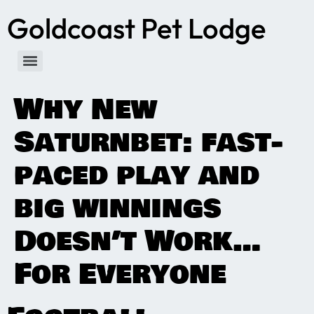
Goldcoast Pet Lodge
Why New
Saturnbet: fast-
paced play and
big winnings
Doesn’t Work…
For Everyone