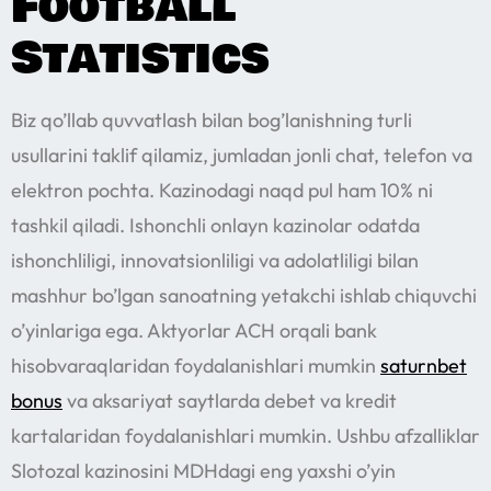
Football
Statistics
Biz qo’llab quvvatlash bilan bog’lanishning turli
usullarini taklif qilamiz, jumladan jonli chat, telefon va
elektron pochta. Kazinodagi naqd pul ham 10% ni
tashkil qiladi. Ishonchli onlayn kazinolar odatda
ishonchliligi, innovatsionliligi va adolatliligi bilan
mashhur bo’lgan sanoatning yetakchi ishlab chiquvchi
o’yinlariga ega. Aktyorlar ACH orqali bank
hisobvaraqlaridan foydalanishlari mumkin
saturnbet
bonus
va aksariyat saytlarda debet va kredit
kartalaridan foydalanishlari mumkin. Ushbu afzalliklar
Slotozal kazinosini MDHdagi eng yaxshi o’yin