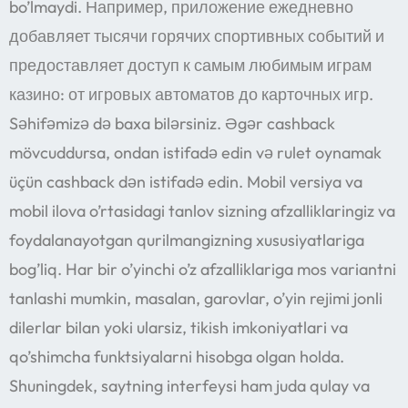
bo’lmaydi. Например, приложение ежедневно
добавляет тысячи горячих спортивных событий и
предоставляет доступ к самым любимым играм
казино: от игровых автоматов до карточных игр.
Səhifəmizə də baxa bilərsiniz. Əgər cashback
mövcuddursa, ondan istifadə edin və rulet oynamak
üçün cashback dən istifadə edin. Mobil versiya va
mobil ilova o’rtasidagi tanlov sizning afzalliklaringiz va
foydalanayotgan qurilmangizning xususiyatlariga
bog’liq. Har bir o’yinchi o’z afzalliklariga mos variantni
tanlashi mumkin, masalan, garovlar, o’yin rejimi jonli
dilerlar bilan yoki ularsiz, tikish imkoniyatlari va
qo’shimcha funktsiyalarni hisobga olgan holda.
Shuningdek, saytning interfeysi ham juda qulay va