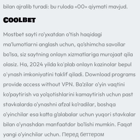
bilan ajralib turadi: bu ruloda «00» qiymati mavjud.
Coolbet
Mostbet sayti ro’yxatdan o’tish haqidagi
ma’lumotlarni anglash uchun, qo’shimcha savollar
bo’lsa, siz saytning onlayn xizmatlariga murojaat qila
olasiz. Ha, 2024 yilda koʻplab onlayn kazinolar bepul
oʻynash imkoniyatini taklif qiladi. Download programs
provide access without VPN. Ba’zilar o’yin vaqtini
ko’paytirish va yo’qotishlarini kamaytirish uchun past
stavkalarda o’ynashni afzal ko’radilar, boshqa
o’yinchilar esa katta g’alabalar uchun yuqori stavkalar
bilan o’ynashdan manfaatdor bo’lishi mumkin. Faqat
yangi o’yinchilar uchun. Перед беттером