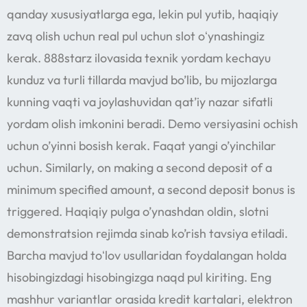
qanday xususiyatlarga ega, lekin pul yutib, haqiqiy
zavq olish uchun real pul uchun slot oʻynashingiz
kerak. 888starz ilovasida texnik yordam kechayu
kunduz va turli tillarda mavjud bo’lib, bu mijozlarga
kunning vaqti va joylashuvidan qat’iy nazar sifatli
yordam olish imkonini beradi. Demo versiyasini ochish
uchun o’yinni bosish kerak. Faqat yangi o’yinchilar
uchun. Similarly, on making a second deposit of a
minimum specified amount, a second deposit bonus is
triggered. Haqiqiy pulga o’ynashdan oldin, slotni
demonstratsion rejimda sinab ko’rish tavsiya etiladi.
Barcha mavjud toʻlov usullaridan foydalangan holda
hisobingizdagi hisobingizga naqd pul kiriting. Eng
mashhur variantlar orasida kredit kartalari, elektron