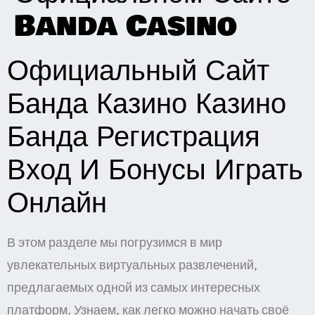
Banda Casino
Официальный Сайт
Банда Казино Казино
Банда Регистрация
Вход И Бонусы Играть
Онлайн
В этом разделе мы погрузимся в мир
увлекательных виртуальных развлечений,
предлагаемых одной из самых интересных
платформ. Узнаем, как легко можно начать своё