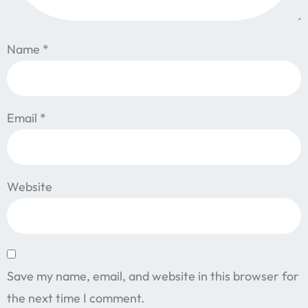
Name
*
Email
*
Website
Save my name, email, and website in this browser for
the next time I comment.