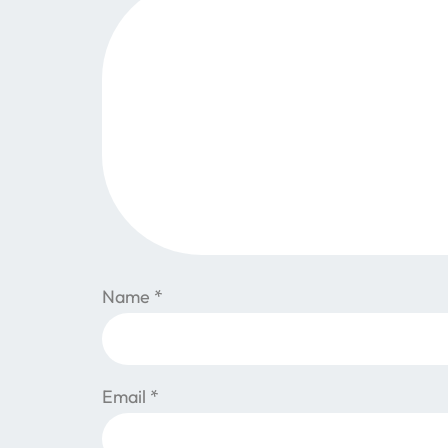
Name
*
Email
*