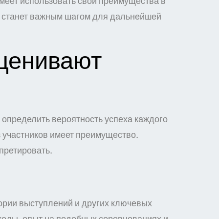
сумеет использовать свои преимущества в
т станет важным шагом для дальнейшей
ценивают
определить вероятность успеха каждого
з участников имеет преимущество.
претировать.
тории выступлений и других ключевых
ходы, опыт на подобных соревнованиях и