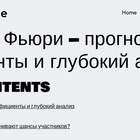
ge
Home
 Фьюри – прогн
ты и глубокий 
ntents
фициенты и глубокий анализ
нивают шансы участников?