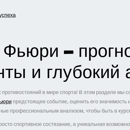
успеха
 Фьюри – прогн
ты и глубокий 
х противостояний в мире спорта! В этом разделе мы
фьюри
предстоящее событие, оценить его значимость 
ые профессиональным анализом, чтобы быть в курсе
осто спортивное состязание, а уникальная возможнос