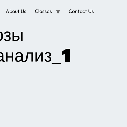
About Us
Classes
Contact Us
озы
анализ_1