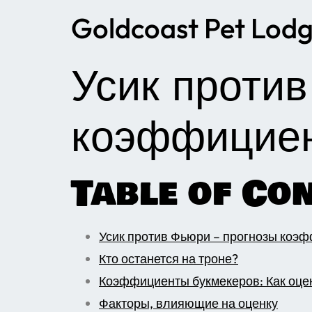
Goldcoast Pet Lod
Усик против
коэффициен
Table of Co
Усик против Фьюри – прогнозы коэф
Кто останется на троне?
Коэффициенты букмекеров: Как оце
Факторы, влияющие на оценку