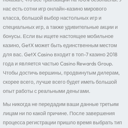
нас есть сотни игр онлайн-казино мирового
класса, большой выбор настольных игр и
специальных игр, а также удивительные акции и
бонусы. Если вы ищете настоящее мобильное
казино, GetX может быть единственным местом
для вас. GetX Casino входит в топ-7 казино 2018
года и является частью Casino Rewards Group.
Чтобы достичь вершины, продвинутым дилерам,
скорее всего, лучше всего будет иметь большой
опыт работы с реальными деньгами.
Мы никогда не передадим ваши данные третьим
лицам ни по какой причине. После завершения
процесса регистрации пришло время выбрать тип