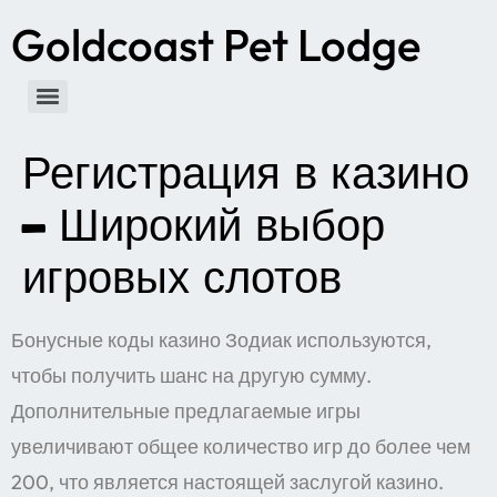
Goldcoast Pet Lodge
Регистрация в казино
– Широкий выбор
игровых слотов
Бонусные коды казино Зодиак используются,
чтобы получить шанс на другую сумму.
Дополнительные предлагаемые игры
увеличивают общее количество игр до более чем
200, что является настоящей заслугой казино.