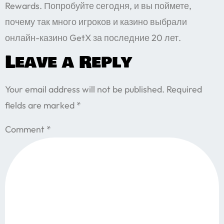
Rewards. Попробуйте сегодня, и вы поймете,
почему так много игроков и казино выбрали
онлайн-казино GetX за последние 20 лет.
Leave a Reply
Your email address will not be published.
Required
fields are marked
*
Comment
*