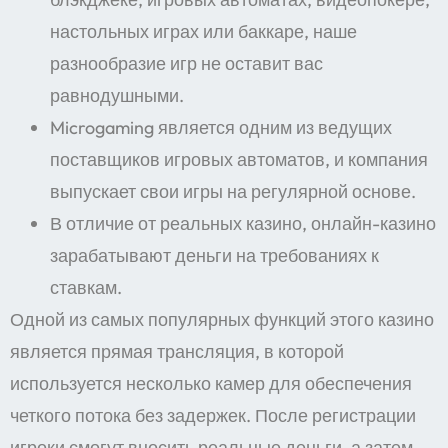
настольных играх или баккаре, наше
разнообразие игр не оставит вас
равнодушными.
Microgaming является одним из ведущих
поставщиков игровых автоматов, и компания
выпускает свои игры на регулярной основе.
В отличие от реальных казино, онлайн-казино
зарабатывают деньги на требованиях к
ставкам.
Одной из самых популярных функций этого казино
является прямая трансляция, в которой
используется несколько камер для обеспечения
четкого потока без задержек. После регистрации
игроки смогут вносить реальные деньги, а затем