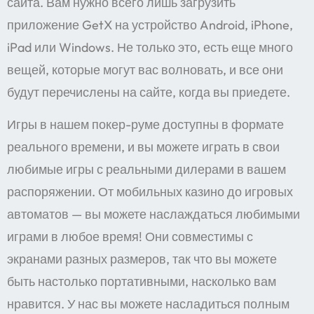
сайта. Вам нужно всего лишь загрузить
приложение GetX на устройство Android, iPhone,
iPad или Windows. Не только это, есть еще много
вещей, которые могут вас волновать, и все они
будут перечислены на сайте, когда вы приедете.
Игры в нашем покер-руме доступны в формате
реального времени, и вы можете играть в свои
любимые игры с реальными дилерами в вашем
распоряжении. От мобильных казино до игровых
автоматов — вы можете наслаждаться любимыми
играми в любое время! Они совместимы с
экранами разных размеров, так что вы можете
быть настолько портативными, насколько вам
нравится. У нас вы можете насладиться полным