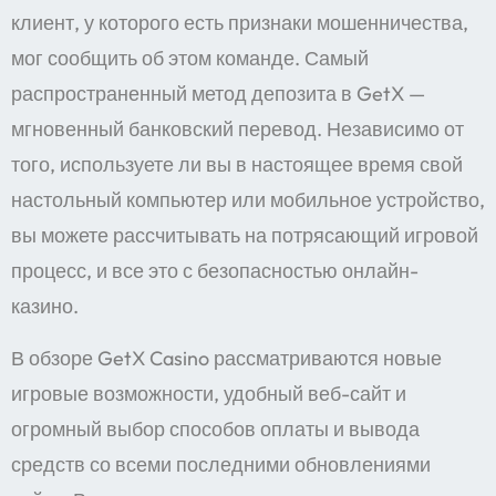
клиент, у которого есть признаки мошенничества,
мог сообщить об этом команде. Самый
распространенный метод депозита в GetX —
мгновенный банковский перевод. Независимо от
того, используете ли вы в настоящее время свой
настольный компьютер или мобильное устройство,
вы можете рассчитывать на потрясающий игровой
процесс, и все это с безопасностью онлайн-
казино.
В обзоре GetX Casino рассматриваются новые
игровые возможности, удобный веб-сайт и
огромный выбор способов оплаты и вывода
средств со всеми последними обновлениями