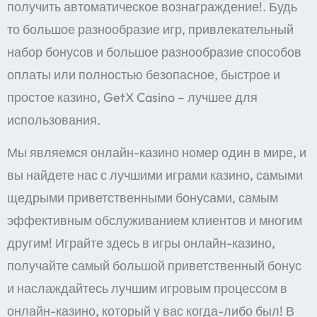
получить автоматическое вознаграждение!. Будь
то большое разнообразие игр, привлекательный
набор бонусов и большое разнообразие способов
оплаты или полностью безопасное, быстрое и
простое казино, GetX Casino – лучшее для
использования.
Мы являемся онлайн-казино номер один в мире, и
вы найдете нас с лучшими играми казино, самыми
щедрыми приветственными бонусами, самым
эффективным обслуживанием клиентов и многим
другим! Играйте здесь в игры онлайн-казино,
получайте самый большой приветственный бонус
и наслаждайтесь лучшим игровым процессом в
онлайн-казино, который у вас когда-либо был! В