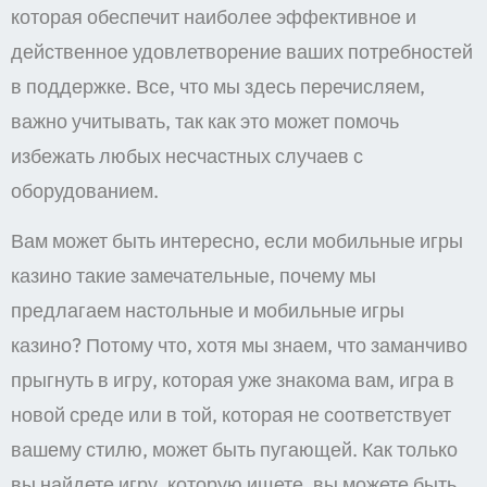
которая обеспечит наиболее эффективное и
действенное удовлетворение ваших потребностей
в поддержке. Все, что мы здесь перечисляем,
важно учитывать, так как это может помочь
избежать любых несчастных случаев с
оборудованием.
Вам может быть интересно, если мобильные игры
казино такие замечательные, почему мы
предлагаем настольные и мобильные игры
казино? Потому что, хотя мы знаем, что заманчиво
прыгнуть в игру, которая уже знакома вам, игра в
новой среде или в той, которая не соответствует
вашему стилю, может быть пугающей. Как только
вы найдете игру, которую ищете, вы можете быть