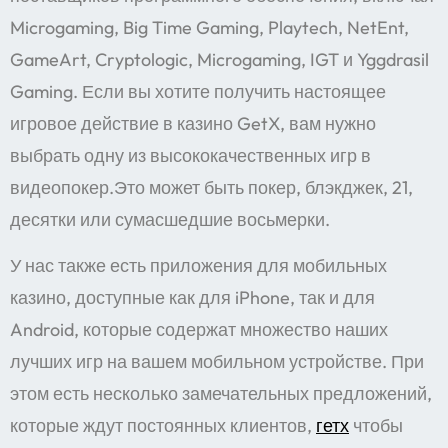
Microgaming, Big Time Gaming, Playtech, NetEnt,
GameArt, Cryptologic, Microgaming, IGT и Yggdrasil
Gaming. Если вы хотите получить настоящее
игровое действие в казино GetX, вам нужно
выбрать одну из высококачественных игр в
видеопокер.Это может быть покер, блэкджек, 21,
десятки или сумасшедшие восьмерки.
У нас также есть приложения для мобильных
казино, доступные как для iPhone, так и для
Android, которые содержат множество наших
лучших игр на вашем мобильном устройстве. При
этом есть несколько замечательных предложений,
которые ждут постоянных клиентов,
гетх
чтобы