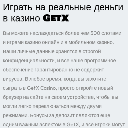
Играть на реальные деньги
в казино GetX
Вы можете наслаждаться более чем 500 слотами
и играми казино онлайн и в мобильном казино.
Ваши личные данные хранятся в строгой
конфиденциальности, и все наше программное
обеспечение гарантированно не содержит
вирусов. В любое время, когда вы захотите
сыграть в GetX Casino, просто откройте новый
браузер на сайте на своем устройстве, чтобы вы
могли легко переключаться между двумя
режимами. Бонусы за депозит являются еще
одним важным аспектом в GetX, и все игроки могут