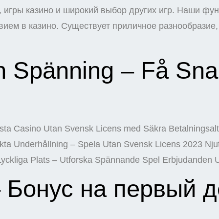
игры казино и широкий выбор других игр. Наши функ
ием в казино. Существует приличное разнообразие,
h Spänning – Få Sna
sta Casino Utan Svensk Licens med Säkra Betalningsalte
ta Underhållning – Spela Utan Svensk Licens 2023 Nju
Lyckliga Plats – Utforska Spännande Spel Erbjudanden 
 Бонус на первый д