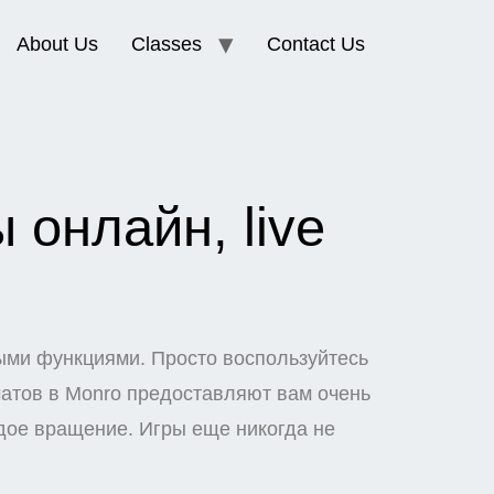
About Us
Classes
Contact Us
 онлайн, live
ными функциями. Просто воспользуйтесь
матов в Monro предоставляют вам очень
дое вращение. Игры еще никогда не