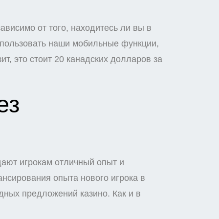
висимо от того, находитесь ли вы в
использовать наши мобильные функции,
ит, это стоит 20 канадских долларов за
ез
дают игрокам отличный опыт и
нсирования опыта нового игрока в
дных предложений казино. Как и в