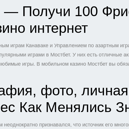
o — Получи 100 Фр
азино интернет
ым играм Канаваке и Управлением по азартным игра
лярными играми в Мостбет. У них есть отличные а
любимые игры. В мобильном казино Мостбет вы обя
рафия, фото, личная
 вес Как Менялись 
м неоднократно признавался, что источник его мно