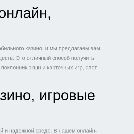
онлайн,
обильного казино, и мы предлагаем вам
еств. Это отличный способ получить
поклонник экшн и карточных игр, слот
зино, игровые
й и надежной среде. В нашем онлайн-