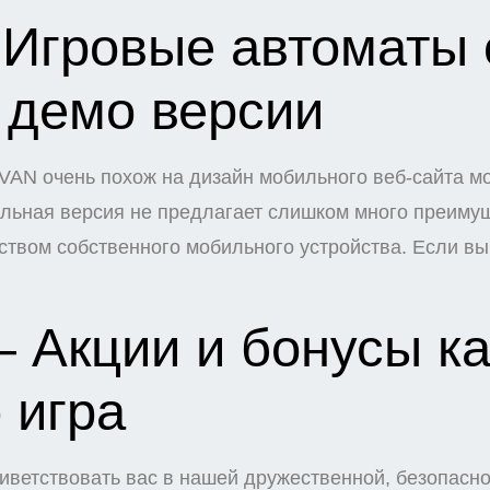
Игровые автоматы 
 демо версии
VAN очень похож на дизайн мобильного веб-сайта м
льная версия не предлагает слишком много преимущ
ством собственного мобильного устройства. Если вы 
 Акции и бонусы ка
 игра
ветствовать вас в нашей дружественной, безопасно