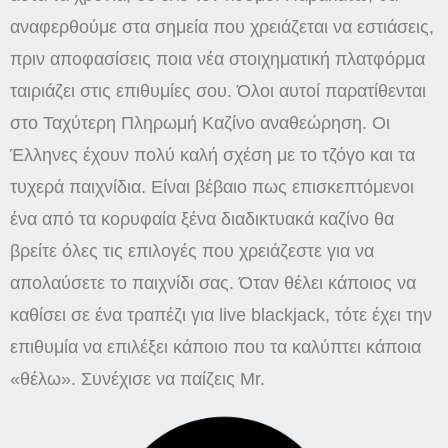
αναφερθούμε στα σημεία που χρειάζεται να εστιάσεις,
πριν αποφασίσεις ποια νέα στοιχηματική πλατφόρμα
ταιριάζει στις επιθυμίες σου. Όλοι αυτοί παρατίθενται
στο Ταχύτερη Πληρωμή Καζίνο αναθεώρηση. Οι
Έλληνες έχουν πολύ καλή σχέση με το τζόγο και τα
τυχερά παιχνίδια. Είναι βέβαιο πως επισκεπτόμενοι
ένα από τα κορυφαία ξένα διαδικτυακά καζίνο θα
βρείτε όλες τις επιλογές που χρειάζεστε για να
απολαύσετε το παιχνίδι σας. Όταν θέλει κάποιος να
καθίσει σε ένα τραπέζι για live blackjack, τότε έχει την
επιθυμία να επιλέξει κάποιο που τα καλύπτει κάποια
«θέλω». Συνέχισε να παίζεις Mr.