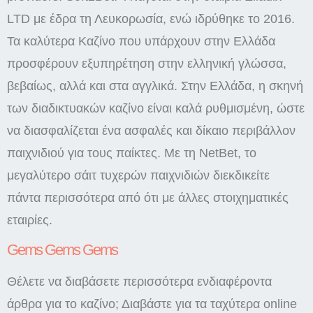
LTD με έδρα τη Λευκορωσία, ενώ ιδρύθηκε το 2016.
Τα καλύτερα Καζίνο που υπάρχουν στην Ελλάδα
προσφέρουν εξυπηρέτηση στην ελληνική γλώσσα,
βεβαίως, αλλά και στα αγγλικά. Στην Ελλάδα, η σκηνή
των διαδικτυακών καζίνο είναι καλά ρυθμισμένη, ώστε
να διασφαλίζεται ένα ασφαλές και δίκαιο περιβάλλον
παιχνιδιού για τους παίκτες. Με τη NetBet, το
μεγαλύτερο σάιτ τυχερών παιχνιδιών διεκδικείτε
πάντα περισσότερα από ότι με άλλες στοιχηματικές
εταιρίες.
Gems Gems Gems
Θέλετε να διαβάσετε περισσότερα ενδιαφέροντα
άρθρα για το καζίνο; Διαβάστε για τα ταχύτερα online