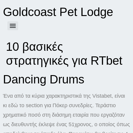
Goldcoast Pet Lodge
10 βασικές
στρατηγικές για RTbet
Dancing Drums
Ένα από τα κύρια χαρακτηριστικά της Vistabet, είναι
κι εδώ το section για Πόκερ συνεδρίες. Τεράστιο
χρηματικό ποσό στη διάσημη εταιρία που εργαζόταν
ως διευθυντής έκλεψε ένας 51χρονος, ο οποίος όπως