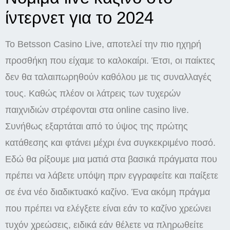
ίντερνετ για το 2024
Το Betsson Casino Live, αποτελεί την πιο ηχηρή
προσθήκη που είχαμε το καλοκαίρι. Έτσι, οι παίκτες
δεν θα ταλαιπωρηθούν καθόλου με τις συναλλαγές
τους. Καθώς πλέον οι λάτρεις των τυχερών
παιχνιδιών στρέφονται στα online casino live.
Συνήθως εξαρτάται από το ύψος της πρώτης
κατάθεσης και φτάνει μέχρι ένα συγκεκριμένο ποσό.
Εδώ θα ρίξουμε μια ματιά στα βασικά πράγματα που
πρέπει να λάβετε υπόψη πριν εγγραφείτε και παίξετε
σε ένα νέο διαδικτυακό καζίνο. Ένα ακόμη πράγμα
που πρέπει να ελέγξετε είναι εάν το καζίνο χρεώνει
τυχόν χρεώσεις, ειδικά εάν θέλετε να πληρωθείτε