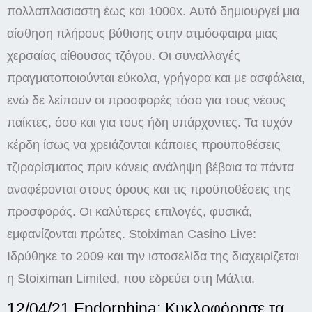
πολλαπλασιαστη έως και 1000x. Αυτό δημιουργεί μια
αίσθηση πλήρους βύθισης στην ατμόσφαιρα μιας
χερσαίας αίθουσας τζόγου. Οι συναλλαγές
πραγματοποιούνται εύκολα, γρήγορα και με ασφάλεια,
ενώ δε λείπουν οι προσφορές τόσο για τους νέους
παίκτες, όσο και για τους ήδη υπάρχοντες. Τα τυχόν
κέρδη ίσως να χρειάζονται κάποιες προϋποθέσεις
τζιραρίσματος πριν κάνεις ανάληψη βέβαια τα πάντα
αναφέρονται στους όρους και τις προϋποθέσεις της
προσφοράς. Οι καλύτερες επιλογές, φυσικά,
εμφανίζονται πρώτες. Stoiximan Casino Live:
Ιδρύθηκε το 2009 και την ιστοσελίδα της διαχειρίζεται
η Stoiximan Limited, που εδρεύει στη Μάλτα.
12/04/21 Endorphina: Κυκλοφόρησε τα