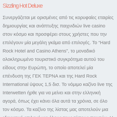
Sizzling Hot Deluxe
Συνεργάζεται με ορισμένες από τις κορυφαίες εταιρίες
δημιουργίας και ανάπτυξης παιχνιδιών live casino
στον κόσμο και προσφέρει στους χρήστες που την
επιλέγουν μία μεγάλη γκάμα από επιλογές. Το “Hard
Rock Hotel and Casino Athens”, το μοναδικό
ολοκληρωμένο τουριστικό συγκρότημα αυτού του
είδους στην Ευρώπη, το οποίο αποτελεί μία
επένδυση της ΓΕΚ ΤΕΡΝΑ και της Hard Rock
International ύψους 1,5 δισ. Το νόμιμο καζίνο live της
Interwetten ήρθε για να μείνει και στην ελληνική
αγορά, όπως έχει κάνει όλα αυτά τα χρόνια, σε όλο
τον κόσμο. Τα καζίνο της λίστας μας αποτελούν μια