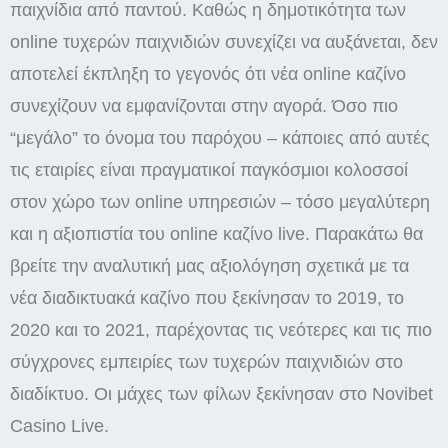
παιχνίδια από παντού. Καθώς η δημοτικότητα των
online τυχερών παιχνιδιών συνεχίζει να αυξάνεται, δεν
αποτελεί έκπληξη το γεγονός ότι νέα online καζίνο
συνεχίζουν να εμφανίζονται στην αγορά. Όσο πιο
“μεγάλο” το όνομα του παρόχου – κάποιες από αυτές
τις εταιρίες είναι πραγματικοί παγκόσμιοι κολοσσοί
στον χώρο των online υπηρεσιών – τόσο μεγαλύτερη
και η αξιοπιστία του online καζίνο live. Παρακάτω θα
βρείτε την αναλυτική μας αξιολόγηση σχετικά με τα
νέα διαδικτυακά καζίνο που ξεκίνησαν το 2019, το
2020 και το 2021, παρέχοντας τις νεότερες και τις πιο
σύγχρονες εμπειρίες των τυχερών παιχνιδιών στο
διαδίκτυο. Οι μάχες των φίλων ξεκίνησαν στο Novibet
Casino Live.