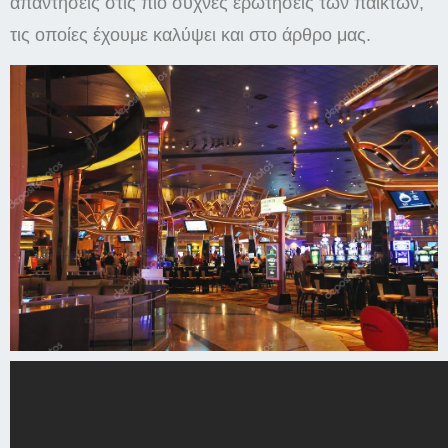
απαντήσεις στις πιο συχνές ερωτήσεις των παικτών,
τις οποίες έχουμε καλύψει και στο άρθρο μας.