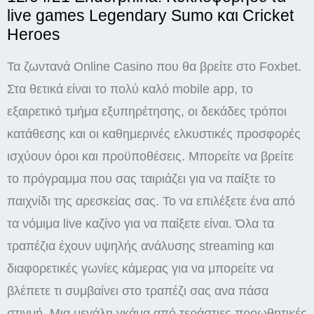
live games Legendary Sumo και Cricket
Heroes
Τα ζωντανά Online Casino που θα βρείτε στο Foxbet.
Στα θετικά είναι το πολύ καλό mobile app, το
εξαιρετικό τμήμα εξυπηρέτησης, οι δεκάδες τρόποι
κατάθεσης και οι καθημερινές ελκυστικές προσφορές
ισχύουν όροι και προϋποθέσεις. Μπορείτε να βρείτε
το πρόγραμμα που σας ταιριάζει για να παίξτε το
παιχνίδι της αρεσκείας σας. Το να επιλέξετε ένα από
τα νόμιμα live καζίνο για να παίξετε είναι. Όλα τα
τραπέζια έχουν υψηλής ανάλυσης streaming και
διαφορετικές γωνίες κάμερας για να μπορείτε να
βλέπετε τι συμβαίνει στο τραπέζι σας ανα πάσα
στιγμή. Μια μεγάλη γκάμα από τεράστιες προωθητικές