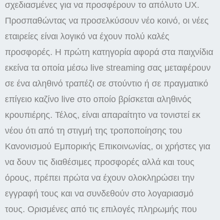
σχεδιασμένες για να προσφέρουν το απόλυτο UX.
Προσπαθώντας να προσελκύσουν νέο κοινό, οι νέες
εταιρείες είναι λογικό να έχουν πολύ καλές
προσφορές. Η πρώτη κατηγορία αφορά στα παιχνίδια
εκείνα τα οποία μέσω live streaming σας μεταφέρουν
σε ένα αληθινό τραπέζι σε στούντιο ή σε πραγματικό
επίγειο καζίνο live στο οποίο βρίσκεται αληθινός
κρουπιέρης. Τέλος, είναι απαραίτητο να τονιστεί εκ
νέου ότι από τη στιγμή της τροποποίησης του
Κανονισμού Εμπορικής Επικοινωνίας, οι χρήστες για
να δουν τις διαθέσιμες προσφορές αλλά και τους
όρους, πρέπει πρώτα να έχουν ολοκληρώσει την
εγγραφή τους και να συνδεθούν στο λογαριασμό
τους. Ορισμένες από τις επιλογές πληρωμής που