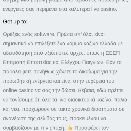
ενέργειες σας περιμένει στα καλύτερα live casino.
Get up to:
Ορέξεις ενός software. Πρώτα απ’ όλα, είναι
σημαντικό να επιλέξετε ένα νομιμο καζινο ελλαδα με
αδειοδότηση από αξιόπιστες αρχές, όπως η ΕΕΕΠ
Επιτροπή Εποπτείας και Ελέγχου Παιγνίων. Εάν το
παραλείψετε συνήθως χάνετε το δικαίωμα για την
προωθητική ενέργεια και είναι στην ευχέρεια του
online casino να σας την δώσει. Βέβαια, εδώ πρέπει
να τονίσουμε ότι όλα τα live διαδικτυακά καζίνο, παλιά
και νέα, προχωρούν σε τακτά χρονικά διαστήματα σε
ανανέωση της σελίδας τους, προκειμένου να
συμβαδίζουν με την εποχή.
Προσφέρει τον