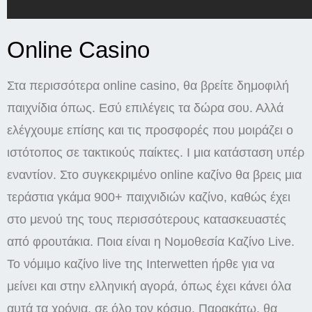
Online Casino
Στα περισσότερα online casino, θα βρείτε δημοφιλή
παιχνίδια όπως. Εσύ επιλέγεις τα δώρα σου. Αλλά
ελέγχουμε επίσης και τις προσφορές που μοιράζει ο
ιστότοπος σε τακτικούς παίκτες. I μια κατάσταση υπέρ
εναντίον. Στο συγκεκριμένο online καζίνο θα βρεις μια
τεράστια γκάμα 900+ παιχνιδιών καζίνο, καθώς έχει
στο μενού της τους περισσότερους κατασκευαστές
από φρουτάκια. Ποια είναι η Νομοθεσία Kαζίνο Live.
Το νόμιμο καζίνο live της Interwetten ήρθε για να
μείνει και στην ελληνική αγορά, όπως έχει κάνει όλα
αυτά τα χρόνια, σε όλο τον κόσμο. Παρακάτω, θα