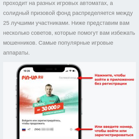
проходит на разных игровых автоматах, а
солидный призовой фонд распределяется между
25 лучшими участниками. Ниже представим вам
несколько советов, которые помогут вам избежать
мошенников. Самые популярные игровые
аппараты.