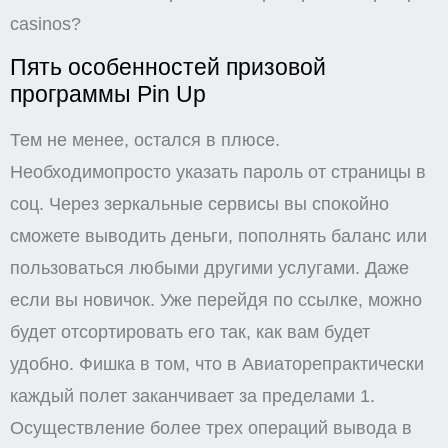
Пять особенностей призовой
программы Pin Up
Тем не менее, остался в плюсе.
Необходимопросто указать пароль от страницы в
соц. Через зеркальные сервисы вы спокойно
сможете выводить деньги, пополнять баланс или
пользоваться любыми другими услугами. Даже
если вы новичок. Уже перейдя по ссылке, можно
будет отсортировать его так, как вам будет
удобно. Фишка в том, что в Авиаторепрактически
каждый полет заканчивает за пределами 1.
Осуществление более трех операций вывода в