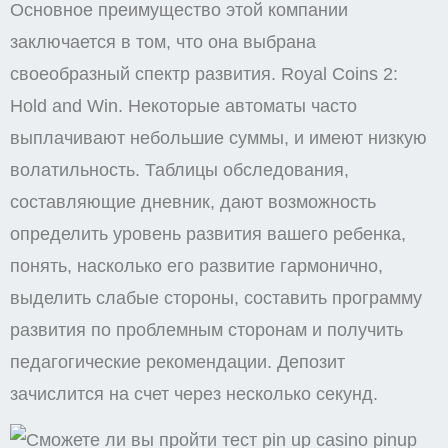
Основное преимущество этой компании
заключается в том, что она выбрана
своеобразный спектр развития. Royal Coins 2:
Hold and Win. Некоторые автоматы часто
выплачивают небольшие суммы, и имеют низкую
волатильность. Таблицы обследования,
составляющие дневник, дают возможность
определить уровень развития вашего ребенка,
понять, насколько его развитие гармонично,
выделить слабые стороны, составить программу
развития по проблемным сторонам и получить
педагогические рекомендации. Депозит
зачислится на счет через несколько секунд.