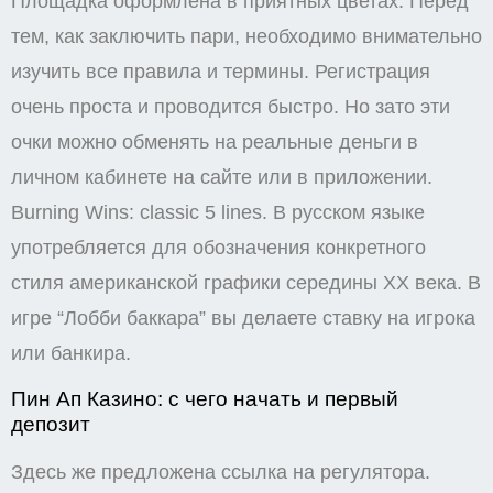
Площадка оформлена в приятных цветах. Перед
тем, как заключить пари, необходимо внимательно
изучить все правила и термины. Регистрация
очень проста и проводится быстро. Но зато эти
очки можно обменять на реальные деньги в
личном кабинете на сайте или в приложении.
Burning Wins: classic 5 lines. В русском языке
употребляется для обозначения конкретного
стиля американской графики середины XX века. В
игре “Лобби баккара” вы делаете ставку на игрока
или банкира.
Пин Ап Казино: с чего начать и первый
депозит
Здесь же предложена ссылка на регулятора.