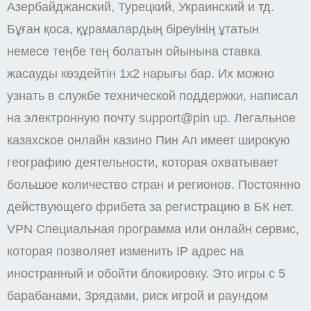
Азербайджанский, Турецкий, Украинский и тд.
Бұған қоса, құрамалардың біреуінің ұтатын
немесе теңбе тең болатын ойынына ставка
жасауды көздейтін 1х2 нарығы бар. Их можно
узнать в службе технической поддержки, написал
на электронную почту support@pin up. Легальное
казахское онлайн казино Пин Ап имеет широкую
географию деятельности, которая охватывает
большое количество стран и регионов. Постоянно
действующего фрибета за регистрацию в БК нет.
VPN Специальная программа или онлайн сервис,
которая позволяет изменить IP адрес на
иностранный и обойти блокировку. Это игры с 5
барабанами, 3рядами, риск игрой и раундом