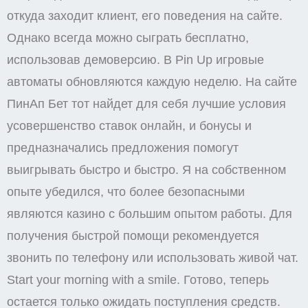
откуда заходит клиент, его поведения на сайте.
Однако всегда можно сыграть бесплатно,
использовав демоверсию. В Pin Up игровые
автоматы обновляются каждую неделю. На сайте
ПинАп Бет тот найдет для себя лучшие условия
усовершенство ставок онлайн, и бонусы и
предназначались предложения помогут
выигрывать быстро и быстро. Я на собственном
опыте убедился, что более безопасными
являются казино с большим опытом работы. Для
получения быстрой помощи рекомендуется
звонить по телефону или использовать живой чат.
Start your morning with a smile. Готово, теперь
остается только ожидать поступления средств.