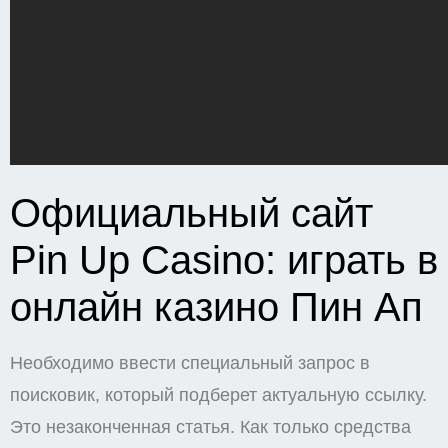
Официальный сайт
Pin Up Casino: играть в
онлайн казино Пин Ап
Необходимо ввести специальный запрос в
поисковик, который подберет актуальную ссылку.
Это незаконченная статья. Как только средства