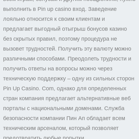
выполнить в Pin up casino вход. Заведение
лояльно относится к своим клиентам и
предлагает выгодный отыгрыш бонусов казино
без скрытых правил, поэтому процедура не
вызовет трудностей. Получить эту валюту можно
различными способами. Преодолеть трудности и
получить ответы на вопросы можно через
техническую поддержку – одну из сильных сторон
Pin Up Casino. Com, однако для определенных
стран компания предлагает альтернативные веб
порталы с национальными доменами. Служба
безопасности компании Пин Ап обладает всем
техническим арсеналом, который позволяет
предотвратить любые попытки