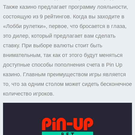
Также казино предлагает программу лояльности,
состоящую из 9 рейтингов. Когда вы заходите в
«Лобби рулетки», первое, что бросается в глаза,
это дилер, который предлагает вам сделать
ставку. При выборе валюты стоит быть
внимательным, так как от этого будут меняться
доступные способы пополнения счета в Pin Up
казино. Главным преимуществом игры является
то, что за одним столом может сидеть бесконечное
количество игроков.