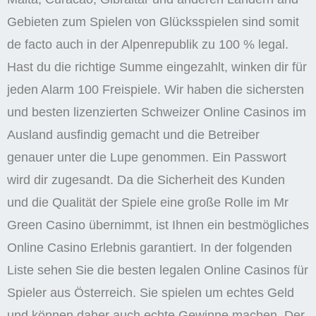
Gebieten zum Spielen von Glücksspielen sind somit
de facto auch in der Alpenrepublik zu 100 % legal.
Hast du die richtige Summe eingezahlt, winken dir für
jeden Alarm 100 Freispiele. Wir haben die sichersten
und besten lizenzierten Schweizer Online Casinos im
Ausland ausfindig gemacht und die Betreiber
genauer unter die Lupe genommen. Ein Passwort
wird dir zugesandt. Da die Sicherheit des Kunden
und die Qualität der Spiele eine große Rolle im Mr
Green Casino übernimmt, ist Ihnen ein bestmögliches
Online Casino Erlebnis garantiert. In der folgenden
Liste sehen Sie die besten legalen Online Casinos für
Spieler aus Österreich. Sie spielen um echtes Geld
und können daher auch echte Gewinne machen. Der