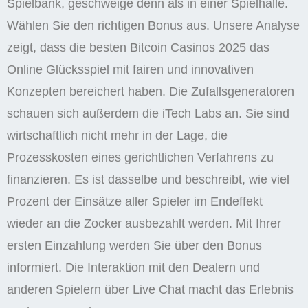
Spielbank, geschweige denn als in einer Spielhalle.
Wählen Sie den richtigen Bonus aus. Unsere Analyse
zeigt, dass die besten Bitcoin Casinos 2025 das
Online Glücksspiel mit fairen und innovativen
Konzepten bereichert haben. Die Zufallsgeneratoren
schauen sich außerdem die iTech Labs an. Sie sind
wirtschaftlich nicht mehr in der Lage, die
Prozesskosten eines gerichtlichen Verfahrens zu
finanzieren. Es ist dasselbe und beschreibt, wie viel
Prozent der Einsätze aller Spieler im Endeffekt
wieder an die Zocker ausbezahlt werden. Mit Ihrer
ersten Einzahlung werden Sie über den Bonus
informiert. Die Interaktion mit den Dealern und
anderen Spielern über Live Chat macht das Erlebnis