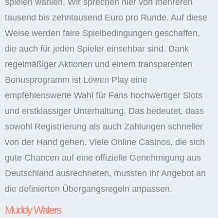
spielen wählen. Wir sprechen hier von mehreren
tausend bis zehntausend Euro pro Runde. Auf diese
Weise werden faire Spielbedingungen geschaffen,
die auch für jeden Spieler einsehbar sind. Dank
regelmäßiger Aktionen und einem transparenten
Bonusprogramm ist Löwen Play eine
empfehlenswerte Wahl für Fans hochwertiger Slots
und erstklassiger Unterhaltung. Das bedeutet, dass
sowohl Registrierung als auch Zahlungen schneller
von der Hand gehen. Viele Online Casinos, die sich
gute Chancen auf eine offizielle Genehmigung aus
Deutschland ausrechneten, mussten ihr Angebot an
die definierten Übergangsregeln anpassen.
Muddy Waters