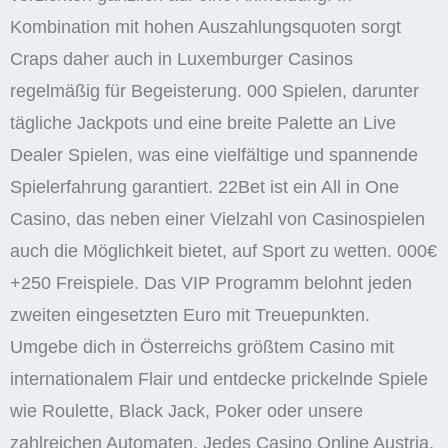
Kombination mit hohen Auszahlungsquoten sorgt
Craps daher auch in Luxemburger Casinos
regelmäßig für Begeisterung. 000 Spielen, darunter
tägliche Jackpots und eine breite Palette an Live
Dealer Spielen, was eine vielfältige und spannende
Spielerfahrung garantiert. 22Bet ist ein All in One
Casino, das neben einer Vielzahl von Casinospielen
auch die Möglichkeit bietet, auf Sport zu wetten. 000€
+250 Freispiele. Das VIP Programm belohnt jeden
zweiten eingesetzten Euro mit Treuepunkten.
Umgebe dich in Österreichs größtem Casino mit
internationalem Flair und entdecke prickelnde Spiele
wie Roulette, Black Jack, Poker oder unsere
zahlreichen Automaten. Jedes Casino Online Austria,