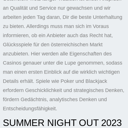
an Qualität und Service nur gewachsen und wir
arbeiten jeden Tag daran, Dir die beste Unterhaltung
zu bieten. Allerdings muss man sich im Voraus
informieren, ob ein Anbieter auch das Recht hat,
Glücksspiele für den österreichischen Markt
anzubieten. Hier werden alle Eigenschaften des
Casinos genauer unter die Lupe genommen, sodass
man einen ersten Einblick auf die wirklich wichtigen
Details erhält. Spiele wie Poker und Blackjack
erfordern Geschicklichkeit und strategisches Denken,
fördern Gedächtnis, analytisches Denken und
Entscheidungsfähigkeit.
SUMMER NIGHT OUT 2023