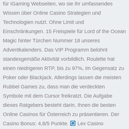
für iGaming Webseiten, wo sie ihr umfassendes
Wissen über Online Casino Strategien und
Technologien nutzt. Ohne Limit und
Einschränkungen. 15 Freispiele für Lord of the Ocean
Magic hinter Türchen Nummer 18 unseres
Adventkalenders. Das VIP Programm belohnt
standesgemäße Aktivität vorbildlich. Roulette hat
einen niedrigeren RTP, bis zu 97%, im Gegensatz zu
Poker oder Blackjack. Allerdings lassen die meisten
Rubbel Games zu, dass man die verdeckten
Symbole mit dem Cursor freikratzt. Die Aufgabe
dieses Ratgebers besteht darin, Ihnen die besten
Online Casinos für Österreich zu präsentieren. Der
Casino Bonus: 4,8/5 Punkte.
Lex Casino