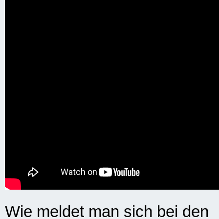
Wie meldet man sich bei den