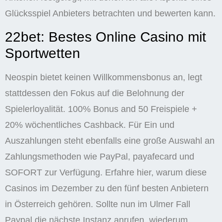
Glücksspiel Anbieters betrachten und bewerten kann.
22bet: Bestes Online Casino mit
Sportwetten
Neospin bietet keinen Willkommensbonus an, legt
stattdessen den Fokus auf die Belohnung der
Spielerloyalität. 100% Bonus and 50 Freispiele +
20% wöchentliches Cashback. Für Ein und
Auszahlungen steht ebenfalls eine große Auswahl an
Zahlungsmethoden wie PayPal, payafecard und
SOFORT zur Verfügung. Erfahre hier, warum diese
Casinos im Dezember zu den fünf besten Anbietern
in Österreich gehören. Sollte nun im Ulmer Fall
Paypal die nächste Instanz anrufen, wiederum