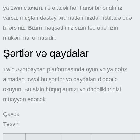
ya 1win скачать ilə əlaqəli hər hansı bir sualınız
varsa, müştəri dəstəyi xidmətlərimizdən istifadə edə
bilərsiniz. Bizim məqsədimiz sizin təcrübənizin
mükəmməl olmasıdır.
Şərtlər və qaydalar
1win Azərbaycan platformasında oyun və ya qəbz
almadan əvvəl bu şərtlər və qaydaları diqqətlə
oxuyun. Bu sizin hüquqlarınızı və öhdəliklərinizi
müəyyən edəcək.
Qayda
Təsviri