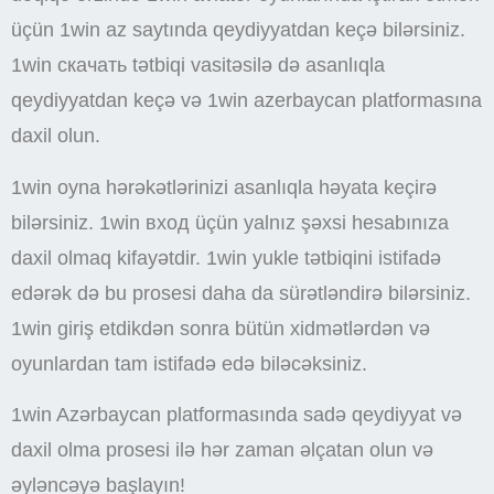
üçün 1win az saytında qeydiyyatdan keçə bilərsiniz.
1win скачать tətbiqi vasitəsilə də asanlıqla
qeydiyyatdan keçə və 1win azerbaycan platformasına
daxil olun.
1win oyna hərəkətlərinizi asanlıqla həyata keçirə
bilərsiniz. 1win вход üçün yalnız şəxsi hesabınıza
daxil olmaq kifayətdir. 1win yukle tətbiqini istifadə
edərək də bu prosesi daha da sürətləndirə bilərsiniz.
1win giriş etdikdən sonra bütün xidmətlərdən və
oyunlardan tam istifadə edə biləcəksiniz.
1win Azərbaycan platformasında sadə qeydiyyat və
daxil olma prosesi ilə hər zaman əlçatan olun və
əyləncəyə başlayın!