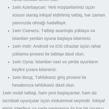
1win Azerbaycan: Yerli müştərilərimiz üçün
xüsusi olaraq inkişaf etdirilmiş tətbiq, hər zaman
yanınızda olmağı hədəfləyir.
1win Скачать: Tətbiqi asanlıqla yükləyə və
istənilən yerdən oyuna başlaya bilərsiniz.
1win Indir: Android və iOS cihazlar üçün rahat
yükləmə prosesi ilə tətbiqə daxil olun.
1win Oyna: İstənilən vaxt və yerdə oyunların
keyfini çıxara bilərsiniz.
1win Вход: Təhlükəsiz giriş prosesi ilə
hesabınıza təhlükəsiz daxil olun.
1win mobil tətbiqi, həm yeni başlayanlar, həm də
təcrübəli oyunçular üçün mükəmməl seçimdir. İnkişaf
etmiş interfeys və sadə naviqasiya ilə hər bir oyunçu