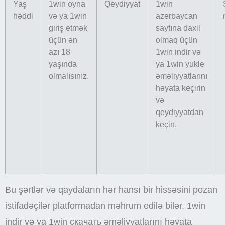
Yaş
1win oyna
Qeydiyyat
1win
həddi
və ya 1win
azerbaycan
giriş etmək
saytına daxil
üçün ən
olmaq üçün
azı 18
1win indir və
yaşında
ya 1win yukle
olmalısınız.
əməliyyatlarını
həyata keçirin
və
qeydiyyatdan
keçin.
Bu şərtlər və qaydaların hər hansı bir hissəsini pozan
istifadəçilər platformadan məhrum edilə bilər. 1win
indir və ya 1win скачать əməliyyatlarını həyata