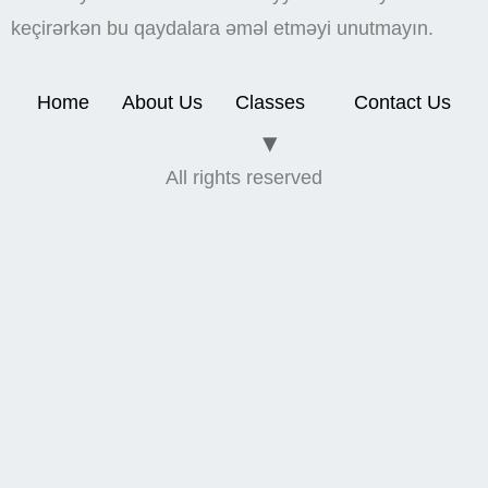
keçirərkən bu qaydalara əməl etməyi unutmayın.
Home
About Us
Classes
Contact Us
All rights reserved