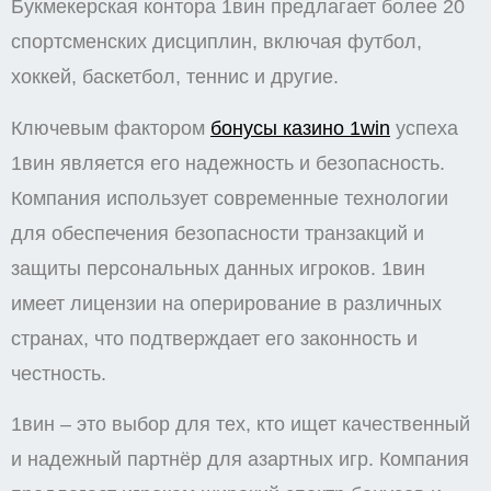
Букмекерская контора 1вин предлагает более 20
спортсменских дисциплин, включая футбол,
хоккей, баскетбол, теннис и другие.
Ключевым фактором
бонусы казино 1win
успеха
1вин является его надежность и безопасность.
Компания использует современные технологии
для обеспечения безопасности транзакций и
защиты персональных данных игроков. 1вин
имеет лицензии на оперирование в различных
странах, что подтверждает его законность и
честность.
1вин – это выбор для тех, кто ищет качественный
и надежный партнёр для азартных игр. Компания