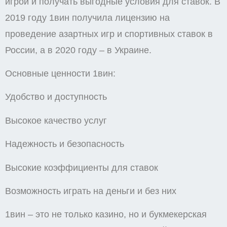
игрой и получать выгодные условия для ставок. В
2019 году 1вин получила лицензию на
проведение азартных игр и спортивных ставок в
России, а в 2020 году – в Украине.
Основные ценности 1вин:
Удобство и доступность
Высокое качество услуг
Надежность и безопасность
Высокие коэффициенты для ставок
Возможность играть на деньги и без них
1вин – это не только казино, но и букмекерская