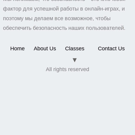
фактор для успешной работы в онлайн-играх, и
поэтому мы делаем все возможное, чтобы
обеспечить безопасность наших пользователей.
Home
About Us
Classes
Contact Us
All rights reserved