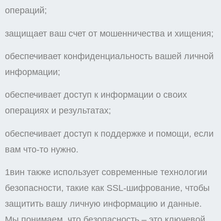
операций;
защищает ваш счет от мошенничества и хищения;
обеспечивает конфиденциальность вашей личной
информации;
обеспечивает доступ к информации о своих
операциях и результатах;
обеспечивает доступ к поддержке и помощи, если
вам что-то нужно.
1вин также использует современные технологии
безопасности, такие как SSL-шифрование, чтобы
защитить вашу личную информацию и данные.
Мы понимаем, что безопасность – это ключевой