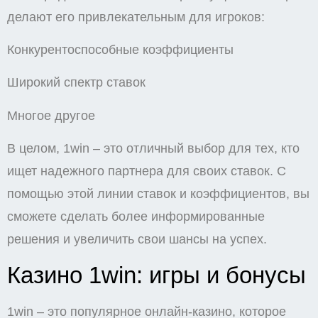
делают его привлекательным для игроков:
Конкурентоспособные коэффициенты
Широкий спектр ставок
Многое другое
В целом, 1win – это отличный выбор для тех, кто
ищет надежного партнера для своих ставок. С
помощью этой линии ставок и коэффициентов, вы
сможете сделать более информированные
решения и увеличить свои шансы на успех.
Казино 1win: игры и бонусы
1win – это популярное онлайн-казино, которое