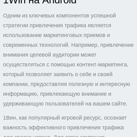
Одним из ключевых компонентов успешной
стратегии привлечения трафика является
использование маркетинговых приемов и
современных технологий. Например, привлечение
внимания целевой аудитории может
осуществляться с помощью контент-маркетинга,
который позволяет заявить о себе и своей
компании, предоставляя полезную и интересную
информацию, привлекающую внимание и
удерживающую пользователей на вашем сайте.
1Вин, как популярный игровой ресурс, осознает
важность эффективного привлечения трафика