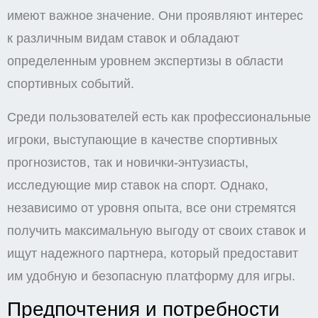
имеют важное значение. Они проявляют интерес
к различным видам ставок и обладают
определенным уровнем экспертизы в области
спортивных событий.
Среди пользователей есть как профессиональные
игроки, выступающие в качестве спортивных
прогнозистов, так и новички-энтузиасты,
исследующие мир ставок на спорт. Однако,
независимо от уровня опыта, все они стремятся
получить максимальную выгоду от своих ставок и
ищут надежного партнера, который предоставит
им удобную и безопасную платформу для игры.
Предпочтения и потребности