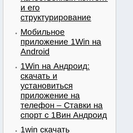
и его
структурирование
Мобильное
приложение 1Win на
Android
1Win на Андроид:
скачать и
установиться
приложение на
телефон – Ставки на
спорт с 1Вин Андроид
1win скачать