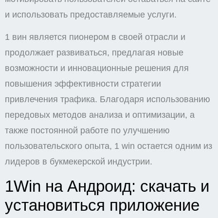
и использовать предоставляемые услуги.
1 вин является пионером в своей отрасли и
продолжает развиваться, предлагая новые
возможности и инновационные решения для
повышения эффективности стратегии
привлечения трафика. Благодаря использованию
передовых методов анализа и оптимизации, а
также постоянной работе по улучшению
пользовательского опыта, 1 win остается одним из
лидеров в букмекерской индустрии.
1Win на Андроид: скачать и
установиться приложение