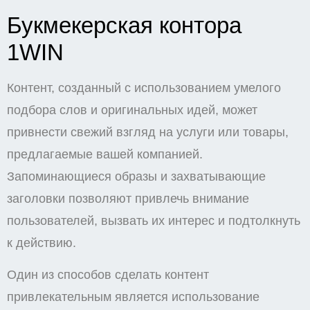
Букмекерская контора
1WIN
Контент, созданный с использованием умелого
подбора слов и оригинальных идей, может
привнести свежий взгляд на услуги или товары,
предлагаемые вашей компанией.
Запоминающиеся образы и захватывающие
заголовки позволяют привлечь внимание
пользователей, вызвать их интерес и подтолкнуть
к действию.
Один из способов сделать контент
привлекательным является использование