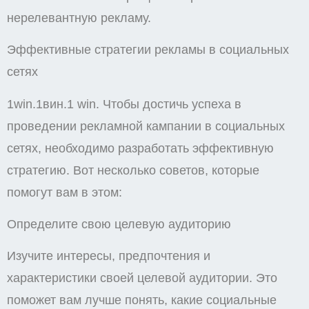
нерелевантную рекламу.
Эффективные стратегии рекламы в социальных
сетях
1win.1вин.1 win. Чтобы достичь успеха в
проведении рекламной кампании в социальных
сетях, необходимо разработать эффективную
стратегию. Вот несколько советов, которые
помогут вам в этом:
Определите свою целевую аудиторию
Изучите интересы, предпочтения и
характеристики своей целевой аудитории. Это
поможет вам лучше понять, какие социальные