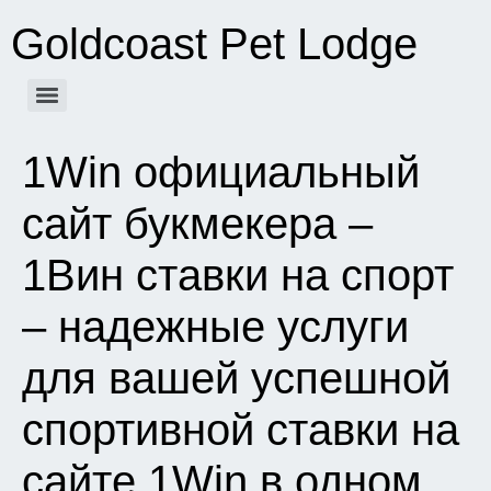
Goldcoast Pet Lodge
1Win официальный
сайт букмекера –
1Вин ставки на спорт
– надежные услуги
для вашей успешной
спортивной ставки на
сайте 1Win в одном