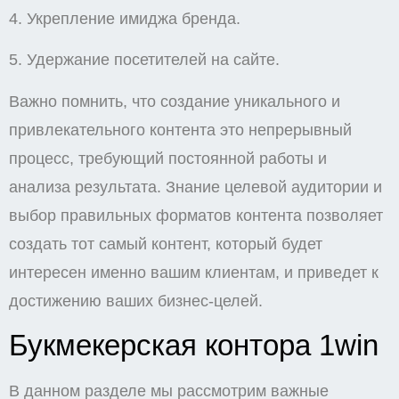
4. Укрепление имиджа бренда.
5. Удержание посетителей на сайте.
Важно помнить, что создание уникального и
привлекательного контента это непрерывный
процесс, требующий постоянной работы и
анализа результата. Знание целевой аудитории и
выбор правильных форматов контента позволяет
создать тот самый контент, который будет
интересен именно вашим клиентам, и приведет к
достижению ваших бизнес-целей.
Букмекерская контора 1win
В данном разделе мы рассмотрим важные