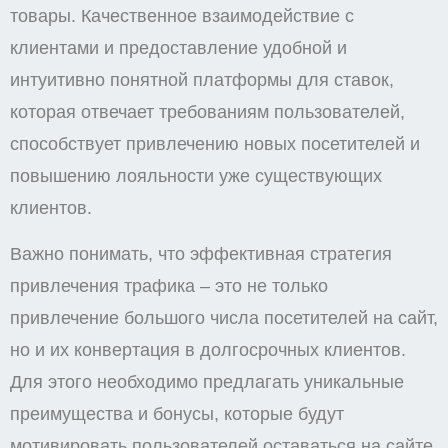
товары. Качественное взаимодействие с
клиентами и предоставление удобной и
интуитивно понятной платформы для ставок,
которая отвечает требованиям пользователей,
способствует привлечению новых посетителей и
повышению лояльности уже существующих
клиентов.
Важно понимать, что эффективная стратегия
привлечения трафика – это не только
привлечение большого числа посетителей на сайт,
но и их конвертация в долгосрочных клиентов.
Для этого необходимо предлагать уникальные
преимущества и бонусы, которые будут
мотивировать пользователей оставаться на сайте