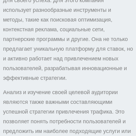
для своего успеха. Для этого компания
использует разнообразные инструменты и
методы, такие как поисковая оптимизация,
контекстная реклама, социальные сети,
партнерские программы и другие. Она не только
предлагает уникальную платформу для ставок, но
и активно работает над привлечением новых
пользователей, разрабатывая инновационные и
эффективные стратегии.
Анализ и изучение своей целевой аудитории
являются также важными составляющими
успешной стратегии привлечения трафика. Это
позволяет понять потребности пользователей и
предложить им наиболее подходящие услуги или