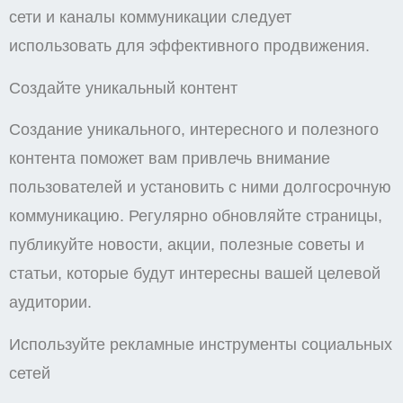
сети и каналы коммуникации следует
использовать для эффективного продвижения.
Создайте уникальный контент
Создание уникального, интересного и полезного
контента поможет вам привлечь внимание
пользователей и установить с ними долгосрочную
коммуникацию. Регулярно обновляйте страницы,
публикуйте новости, акции, полезные советы и
статьи, которые будут интересны вашей целевой
аудитории.
Используйте рекламные инструменты социальных
сетей