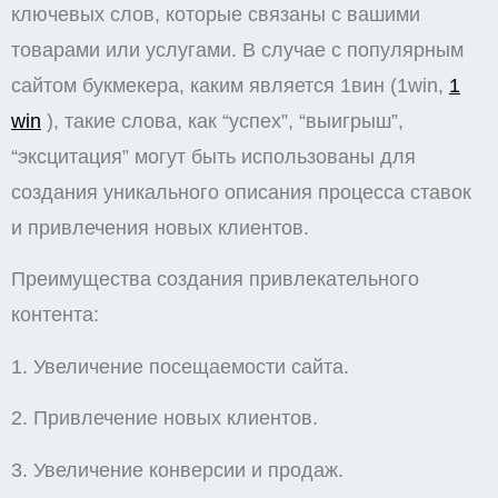
ключевых слов, которые связаны с вашими
товарами или услугами. В случае с популярным
сайтом букмекера, каким является 1вин (1win,
1
win
), такие слова, как “успех”, “выигрыш”,
“эксцитация” могут быть использованы для
создания уникального описания процесса ставок
и привлечения новых клиентов.
Преимущества создания привлекательного
контента:
1. Увеличение посещаемости сайта.
2. Привлечение новых клиентов.
3. Увеличение конверсии и продаж.