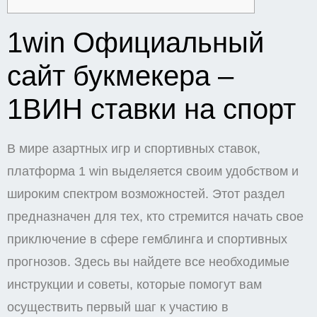
1win Официальный
сайт букмекера –
1ВИН ставки на спорт
В мире азартных игр и спортивных ставок,
платформа 1 win выделяется своим удобством и
широким спектром возможностей. Этот раздел
предназначен для тех, кто стремится начать свое
приключение в сфере гемблинга и спортивных
прогнозов. Здесь вы найдете все необходимые
инструкции и советы, которые помогут вам
осуществить первый шаг к участию в