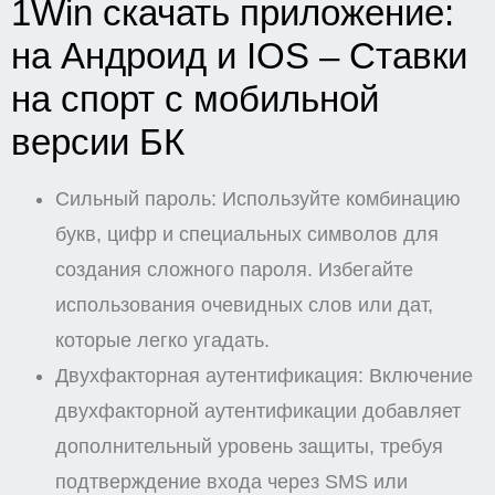
1Win скачать приложение:
на Андроид и IOS – Ставки
на спорт с мобильной
версии БК
Сильный пароль: Используйте комбинацию
букв, цифр и специальных символов для
создания сложного пароля. Избегайте
использования очевидных слов или дат,
которые легко угадать.
Двухфакторная аутентификация: Включение
двухфакторной аутентификации добавляет
дополнительный уровень защиты, требуя
подтверждение входа через SMS или