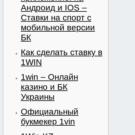
Андроид и IOS –
Ставки на спорт с
мобильной версии
БК
Как сделать ставку в
1WIN
1win – Онлайн
казино и БК
Украины
Официальный
букмекер 1vin