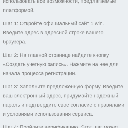
использовать все возможности, предлагаемые
платформой.
Шаг 1: Откройте официальный сайт 1 win.
Введите адрес в адресной строке вашего
браузера.
Шаг 2: На главной странице найдите кнопку
«Создать учетную запись». Нажмите на нее для
начала процесса регистрации.
Шаг 3: Заполните предложенную форму. Введите
ваш электронный адрес, придумайте надежный
пароль и подтвердите свое согласие с правилами
и условиями использования сервиса.
Шаг 4: Пройдите верификацию. Этот шаг может