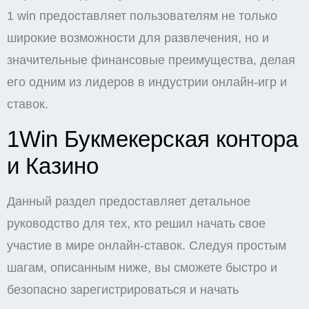
1 win предоставляет пользователям не только
широкие возможности для развлечения, но и
значительные финансовые преимущества, делая
его одним из лидеров в индустрии онлайн-игр и
ставок.
1Win Букмекерская контора
и Казино
Данный раздел предоставляет детальное
руководство для тех, кто решил начать свое
участие в мире онлайн-ставок. Следуя простым
шагам, описанным ниже, вы сможете быстро и
безопасно зарегистрироваться и начать