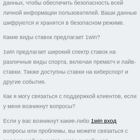
данных, чтобы обеспечить безопасность всей
личной информации пользователей. Ваши данные
шифруются и хранятся в безопасном режиме.
Какие виды ставок предлагает 1win?
1win предлагает широкий спектр ставок на
различные виды спорта, включая прематч и лайв-
ставки. Также доступны ставки на киберспорт и
другие события.
Как я могу связаться с поддержкой клиентов, если
у меня возникнут вопросы?
Если у вас возникнут какие-либо
1win вход
вопросы или проблемы, вы можете связаться с