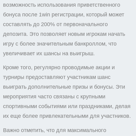
возможность использования приветственного
бонуса после 1win регистрации, который может
составлять до 200% от первоначального
депозита. Это позволяет новым игрокам начать
игру с более значительным банкроллом, что
увеличивает их шансы на выигрыш.
Кроме того, регулярно проводимые акции и
турниры предоставляют участникам шанс
выиграть дополнительные призы и бонусы. Эти
мероприятия часто связаны с крупными
спортивными событиями или праздниками, делая
их еще более привлекательными для участников.
Важно отметить, что для максимального