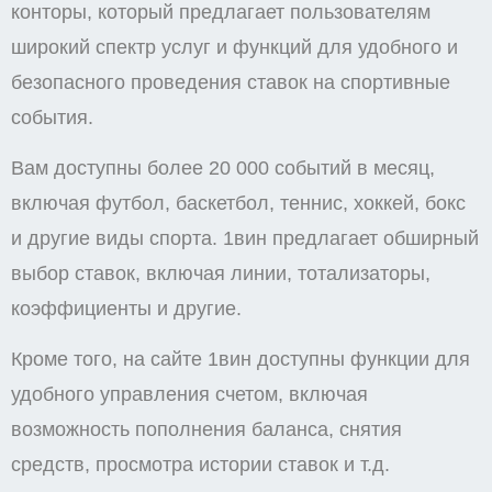
конторы, который предлагает пользователям
широкий спектр услуг и функций для удобного и
безопасного проведения ставок на спортивные
события.
Вам доступны более 20 000 событий в месяц,
включая футбол, баскетбол, теннис, хоккей, бокс
и другие виды спорта. 1вин предлагает обширный
выбор ставок, включая линии, тотализаторы,
коэффициенты и другие.
Кроме того, на сайте 1вин доступны функции для
удобного управления счетом, включая
возможность пополнения баланса, снятия
средств, просмотра истории ставок и т.д.