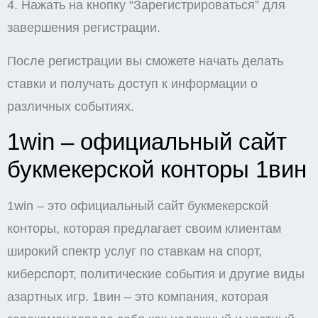
4. Нажать на кнопку “Зарегистрироваться” для
завершения регистрации.
После регистрации вы сможете начать делать
ставки и получать доступ к информации о
различных событиях.
1win – официальный сайт
букмекерской конторы 1вин
1win – это официальный сайт букмекерской
конторы, которая предлагает своим клиентам
широкий спектр услуг по ставкам на спорт,
киберспорт, политические события и другие виды
азартных игр. 1вин – это компания, которая