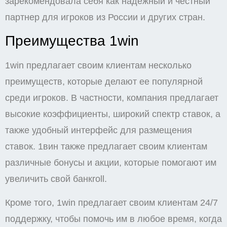
зарекомендовала себя как надежный и честный
партнер для игроков из России и других стран.
Преимущества 1win
1win предлагает своим клиентам несколько
преимуществ, которые делают ее популярной
среди игроков. В частности, компания предлагает
высокие коэффициенты, широкий спектр ставок, а
также удобный интерфейс для размещения
ставок. 1вин также предлагает своим клиентам
различные бонусы и акции, которые помогают им
увеличить свой банкroll.
Кроме того, 1win предлагает своим клиентам 24/7
поддержку, чтобы помочь им в любое время, когда