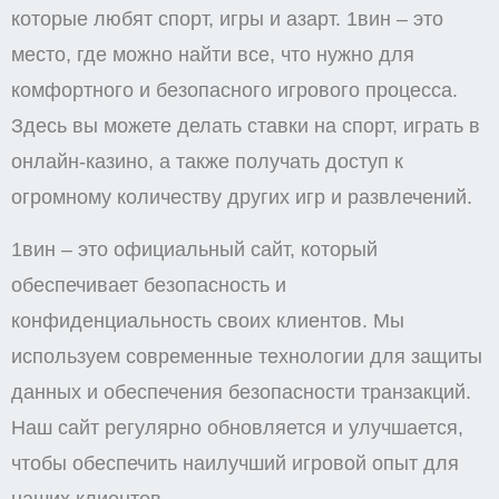
которые любят спорт, игры и азарт. 1вин – это
место, где можно найти все, что нужно для
комфортного и безопасного игрового процесса.
Здесь вы можете делать ставки на спорт, играть в
онлайн-казино, а также получать доступ к
огромному количеству других игр и развлечений.
1вин – это официальный сайт, который
обеспечивает безопасность и
конфиденциальность своих клиентов. Мы
используем современные технологии для защиты
данных и обеспечения безопасности транзакций.
Наш сайт регулярно обновляется и улучшается,
чтобы обеспечить наилучший игровой опыт для
наших клиентов.