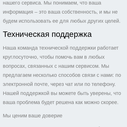
нашего сервиса. Мы понимаем, что ваша
информация – это ваша собственность, и мы не
будем использовать ее для любых других целей.
Техническая поддержка
Наша команда технической поддержки работает
круглосуточно, чтобы помочь вам в любых
вопросах, связанных с нашим сервисом. Мы
предлагаем несколько способов связи с нами: по
электронной почте, через чат или по телефону.
Нашей поддержкой вы можете быть уверены, что
ваша проблема будет решена как можно скорее.
Мы ценим ваше доверие