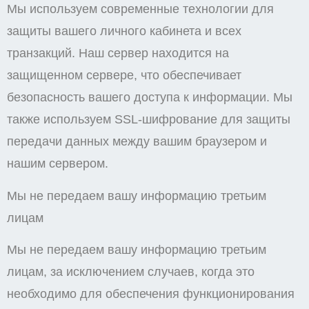
Мы используем современные технологии для
защиты вашего личного кабинета и всех
транзакций. Наш сервер находится на
защищенном сервере, что обеспечивает
безопасность вашего доступа к информации. Мы
также используем SSL-шифрование для защиты
передачи данных между вашим браузером и
нашим сервером.
Мы не передаем вашу информацию третьим
лицам
Мы не передаем вашу информацию третьим
лицам, за исключением случаев, когда это
необходимо для обеспечения функционирования