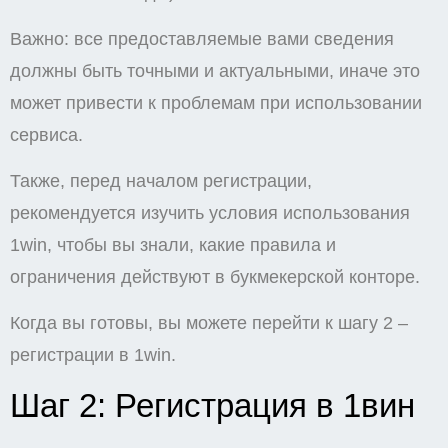
Важно: все предоставляемые вами сведения
должны быть точными и актуальными, иначе это
может привести к проблемам при использовании
сервиса.
Также, перед началом регистрации,
рекомендуется изучить условия использования
1win, чтобы вы знали, какие правила и
ограничения действуют в букмекерской конторе.
Когда вы готовы, вы можете перейти к шагу 2 –
регистрации в 1win.
Шаг 2: Регистрация в 1вин