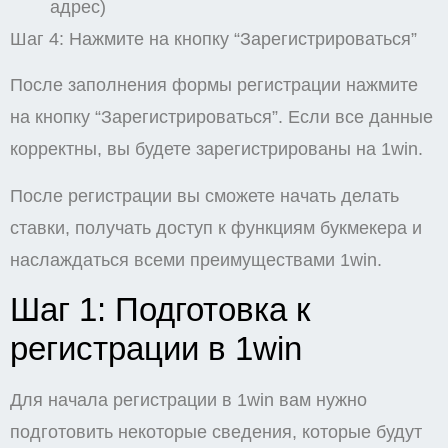
адрес)
Шаг 4: Нажмите на кнопку “Зарегистрироваться”
После заполнения формы регистрации нажмите
на кнопку “Зарегистрироваться”. Если все данные
корректны, вы будете зарегистрированы на 1win.
После регистрации вы сможете начать делать
ставки, получать доступ к функциям букмекера и
наслаждаться всеми преимуществами 1win.
Шаг 1: Подготовка к
регистрации в 1win
Для начала регистрации в 1win вам нужно
подготовить некоторые сведения, которые будут