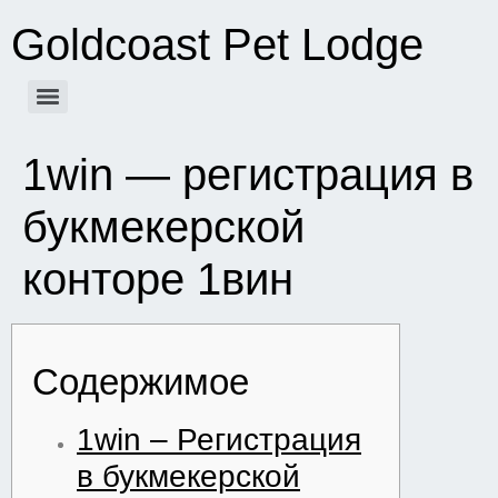
Goldcoast Pet Lodge
1win — регистрация в
букмекерской
конторе 1вин
Содержимое
1win – Регистрация
в букмекерской