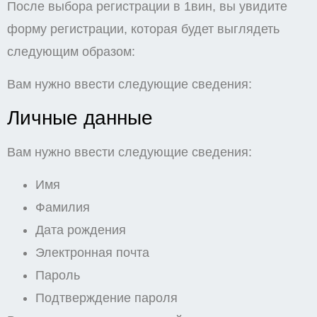
После выбора регистрации в 1вин, вы увидите
форму регистрации, которая будет выглядеть
следующим образом:
Вам нужно ввести следующие сведения:
Личные данные
Вам нужно ввести следующие сведения:
Имя
Фамилия
Дата рождения
Электронная почта
Пароль
Подтверждение пароля