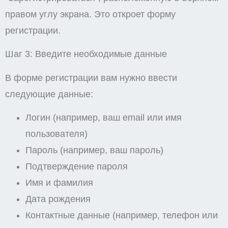
правом углу экрана. Это откроет форму
регистрации.
Шаг 3: Введите необходимые данные
В форме регистрации вам нужно ввести
следующие данные:
Логин (например, ваш email или имя
пользователя)
Пароль (например, ваш пароль)
Подтверждение пароля
Имя и фамилия
Дата рождения
Контактные данные (например, телефон или