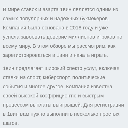
В мире ставок и азарта 1вин является одним из
самых популярных и надежных букмекеров.
Компания была основана в 2018 году и уже
успела завоевать доверие миллионов игроков по
всему миру. В этом обзоре мы рассмотрим, как
зарегистрироваться в 1вин и начать играть.
1вин предлагает широкий спектр услуг, включая
ставки на спорт, киберспорт, политические
события и многое другое. Компания известна
своей высокой коэффициентю и быстрым
процессом выплаты выигрышей. Для регистрации
в 1вин вам нужно выполнить несколько простых
шагов.