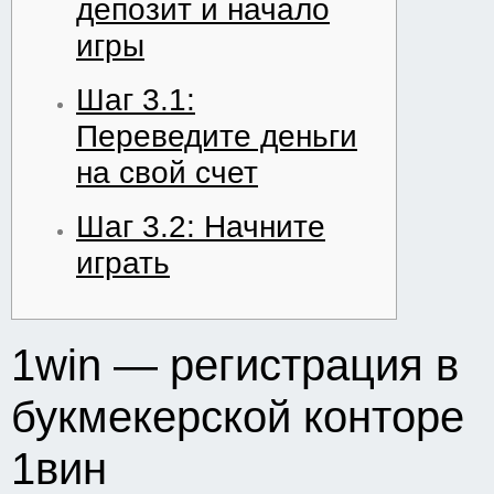
депозит и начало
игры
Шаг 3.1:
Переведите деньги
на свой счет
Шаг 3.2: Начните
играть
1win — регистрация в
букмекерской конторе
1вин