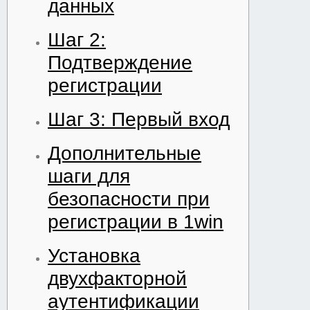
данных
Шаг 2:
Подтверждение
регистрации
Шаг 3: Первый вход
Дополнительные
шаги для
безопасности при
регистрации в 1win
Установка
двухфакторной
аутентификации