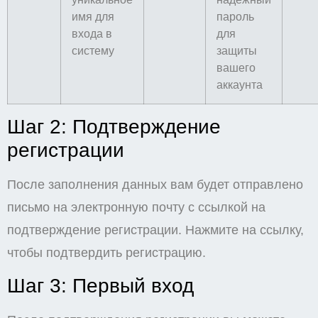
имя для
пароль
входа в
для
систему
защиты
вашего
аккаунта
Шаг 2: Подтверждение
регистрации
После заполнения данных вам будет отправлено
письмо на электронную почту с ссылкой на
подтверждение регистрации. Нажмите на ссылку,
чтобы подтвердить регистрацию.
Шаг 3: Первый вход