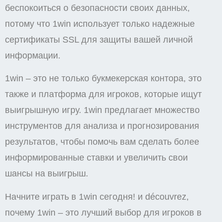
беспокоиться о безопасности своих данных,
потому что 1win использует только надежные
сертификаты SSL для защиты вашей личной
информации.
1win – это не только букмекерская контора, это
также и платформа для игроков, которые ищут
выигрышную игру. 1win предлагает множество
инструментов для анализа и прогнозирования
результатов, чтобы помочь вам сделать более
информированные ставки и увеличить свои
шансы на выигрыш.
Начните играть в 1win сегодня! и découvrez,
почему 1win – это лучший выбор для игроков в