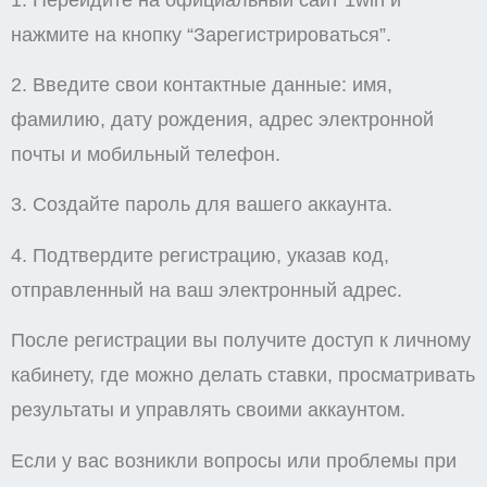
нажмите на кнопку “Зарегистрироваться”.
2. Введите свои контактные данные: имя,
фамилию, дату рождения, адрес электронной
почты и мобильный телефон.
3. Создайте пароль для вашего аккаунта.
4. Подтвердите регистрацию, указав код,
отправленный на ваш электронный адрес.
После регистрации вы получите доступ к личному
кабинету, где можно делать ставки, просматривать
результаты и управлять своими аккаунтом.
Если у вас возникли вопросы или проблемы при