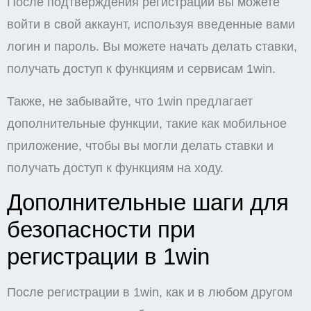
После подтверждения регистрации вы можете
войти в свой аккаунт, используя введенные вами
логин и пароль. Вы можете начать делать ставки,
получать доступ к функциям и сервисам 1win.
Также, не забывайте, что 1win предлагает
дополнительные функции, такие как мобильное
приложение, чтобы вы могли делать ставки и
получать доступ к функциям на ходу.
Дополнительные шаги для
безопасности при
регистрации в 1win
После регистрации в 1win, как и в любом другом