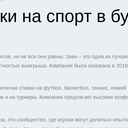
ки на спорт в б
нтов, но не все они равны. 1вин – это одна из лучши
оятностью выигрыша. Компания была основана в 2018
включая ставки на футбол, баскетбол, теннис, хоккей
так и на турниры. Компания предлагает высокие коэ
ра, это сообщество, где игроки могут делиться опыто