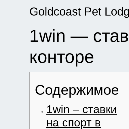
Goldcoast Pet Lod
1win — став
конторе
Содержимое
1win – ставки
на спорт в