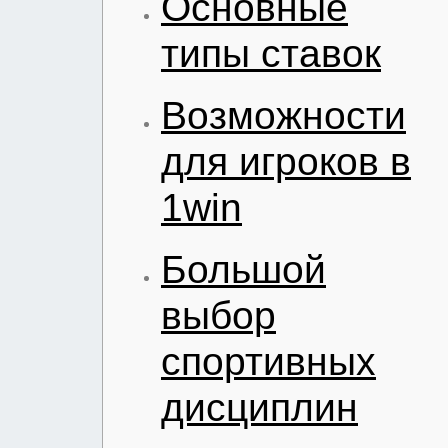
Основные
типы ставок
Возможности
для игроков в
1win
Большой
выбор
спортивных
дисциплин