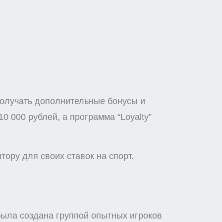
получать дополнительные бонусы и
 000 рублей, а программа “Loyalty”
тору для своих ставок на спорт.
 была создана группой опытных игроков