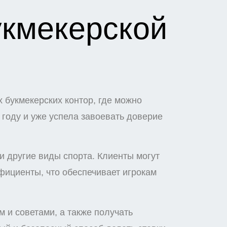
укмекерской
х букмекерских контор, где можно
 году и уже успела завоевать доверие
 и другие виды спорта. Клиенты могут
ффициенты, что обеспечивает игрокам
м и советами, а также получать