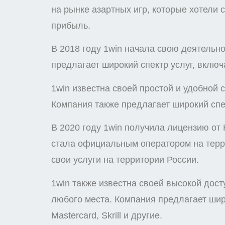
на рынке азартных игр, которые хотели
прибыль.
В 2018 году 1win начала свою деятельно
предлагает широкий спектр услуг, включ
1win известна своей простой и удобной 
Компания также предлагает широкий спе
В 2020 году 1win получила лицензию от
стала официальным оператором на терри
свои услуги на территории России.
1win также известна своей высокой дост
любого места. Компания предлагает шир
Mastercard, Skrill и другие.