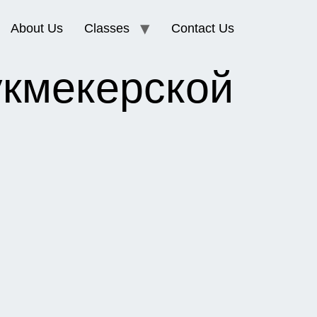
About Us
Classes
Contact Us
укмекерской