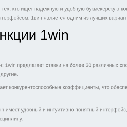
 тех, кто ищет надежную и удобную букмекерскую кон
ерфейсом, 1вин является одним из лучших вариант
нкции 1win
: 1win предлагает ставки на более 30 различных с
 другие.
гает конкурентоспособные коэффициенты, что обесп
n имеет удобный и интуитивно понятный интерфейс, 
сциплину.