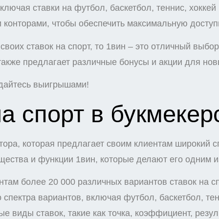
включая ставки на футбол, баскетбол, теннис, хоккей
 конторами, чтобы обеспечить максимальную доступ
воих ставок на спорт, то 1вин – это отличный выбо
также предлагает различные бонусы и акции для нов
ждайтесь выигрышами!
на спорт в букмекер
тора, которая предлагает своим клиентам широкий спе
ества и функции 1вин, которые делают его одним и
там более 20 000 различных вариантов ставок на сп
 спектра вариантов, включая футбол, баскетбол, тен
е виды ставок, такие как точка, коэффициент, резуль