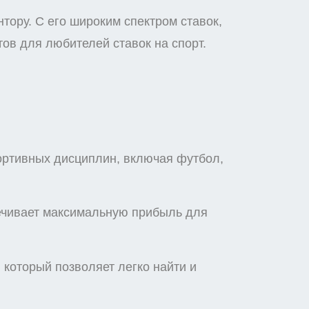
тору. С его широким спектром ставок,
ов для любителей ставок на спорт.
портивных дисциплин, включая футбол,
ечивает максимальную прибыль для
который позволяет легко найти и