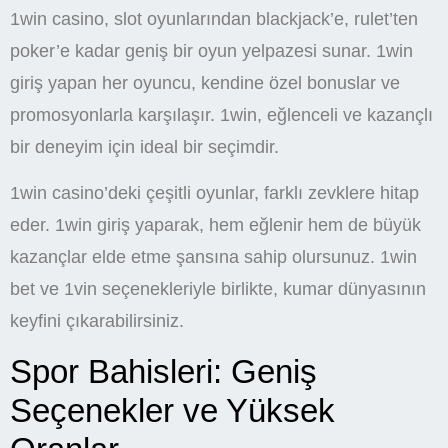
1win casino, slot oyunlarından blackjack’e, rulet’ten
poker’e kadar geniş bir oyun yelpazesi sunar. 1win
giriş yapan her oyuncu, kendine özel bonuslar ve
promosyonlarla karşılaşır. 1win, eğlenceli ve kazançlı
bir deneyim için ideal bir seçimdir.
1win casino’deki çeşitli oyunlar, farklı zevklere hitap
eder. 1win giriş yaparak, hem eğlenir hem de büyük
kazançlar elde etme şansına sahip olursunuz. 1win
bet ve 1vin seçenekleriyle birlikte, kumar dünyasının
keyfini çıkarabilirsiniz.
Spor Bahisleri: Geniş
Seçenekler ve Yüksek