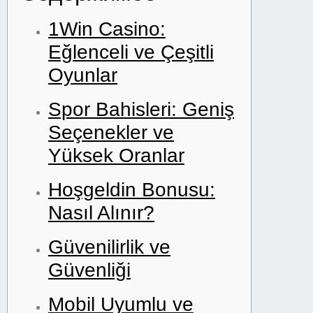
1Win Casino:
Eğlenceli ve Çeşitli
Oyunlar
Spor Bahisleri: Geniş
Seçenekler ve
Yüksek Oranlar
Hoşgeldin Bonusu:
Nasıl Alınır?
Güvenilirlik ve
Güvenliği
Mobil Uyumlu ve