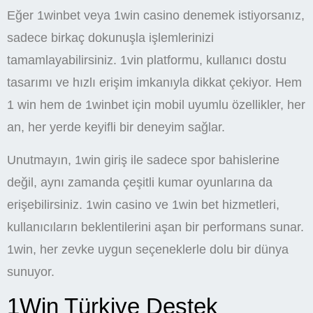
Eğer 1winbet veya 1win casino denemek istiyorsanız,
sadece birkaç dokunuşla işlemlerinizi
tamamlayabilirsiniz. 1vin platformu, kullanıcı dostu
tasarımı ve hızlı erişim imkanıyla dikkat çekiyor. Hem
1 win hem de 1winbet için mobil uyumlu özellikler, her
an, her yerde keyifli bir deneyim sağlar.
Unutmayın, 1win giriş ile sadece spor bahislerine
değil, aynı zamanda çeşitli kumar oyunlarına da
erişebilirsiniz. 1win casino ve 1win bet hizmetleri,
kullanıcıların beklentilerini aşan bir performans sunar.
1win, her zevke uygun seçeneklerle dolu bir dünya
sunuyor.
1Win Türkiye Destek