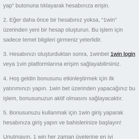
yap” butonuna tıklayarak hesabınıza erişin.
2. Eğer daha önce bir hesabınız yoksa, “1win”
üzerinden yeni bir hesap oluşturun. Bu işlem için
sadece temel bilgileri girmeniz yeterlidir.
3. Hesabınızı oluşturduktan sonra, 1winbet
1win login
veya 1vin platformlarına erişim sağlayabilirsiniz.
4. Hoş geldin bonusunu etkinleştirmek için ilk
yatırımınızı yapın. 1win bet üzerinden yapacağınız bu
işlem, bonusunuzun aktif olmasını sağlayacaktır.
5. Bonusunuzu kullanmak için 1win giriş yaparak
hesabınıza giriş yapın ve bahislerinize başlayın!
Unutmayın, 1 win her zaman üyelerine en iyi