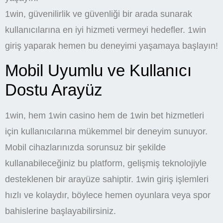
1win, güvenilirlik ve güvenliği bir arada sunarak
kullanıcılarına en iyi hizmeti vermeyi hedefler. 1win
giriş yaparak hemen bu deneyimi yaşamaya başlayın!
Mobil Uyumlu ve Kullanıcı
Dostu Arayüz
1win, hem 1win casino hem de 1win bet hizmetleri
için kullanıcılarına mükemmel bir deneyim sunuyor.
Mobil cihazlarınızda sorunsuz bir şekilde
kullanabileceğiniz bu platform, gelişmiş teknolojiyle
desteklenen bir arayüze sahiptir. 1win giriş işlemleri
hızlı ve kolaydır, böylece hemen oyunlara veya spor
bahislerine başlayabilirsiniz.