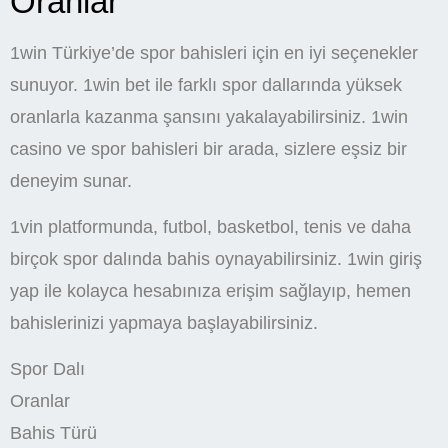
Oranlar
1win Türkiye’de spor bahisleri için en iyi seçenekler
sunuyor. 1win bet ile farklı spor dallarında yüksek
oranlarla kazanma şansını yakalayabilirsiniz. 1win
casino ve spor bahisleri bir arada, sizlere eşsiz bir
deneyim sunar.
1vin platformunda, futbol, basketbol, tenis ve daha
birçok spor dalında bahis oynayabilirsiniz. 1win giriş
yap ile kolayca hesabınıza erişim sağlayıp, hemen
bahislerinizi yapmaya başlayabilirsiniz.
Spor Dalı
Oranlar
Bahis Türü