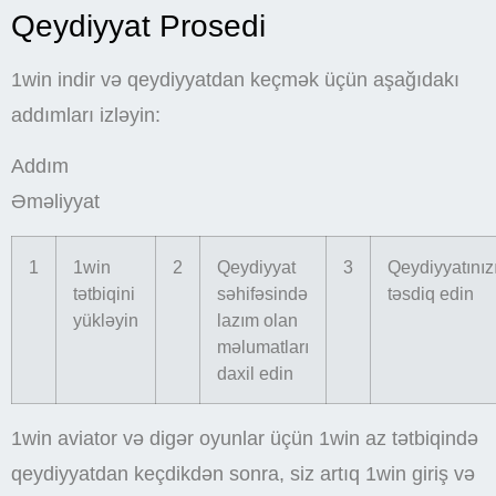
Qeydiyyat Prosedi
1win indir və qeydiyyatdan keçmək üçün aşağıdakı
addımları izləyin:
Addım
Əməliyyat
1
1win
2
Qeydiyyat
3
Qeydiyyatınız
tətbiqini
səhifəsində
təsdiq edin
yükləyin
lazım olan
məlumatları
daxil edin
1win aviator və digər oyunlar üçün 1win az tətbiqində
qeydiyyatdan keçdikdən sonra, siz artıq 1win giriş və