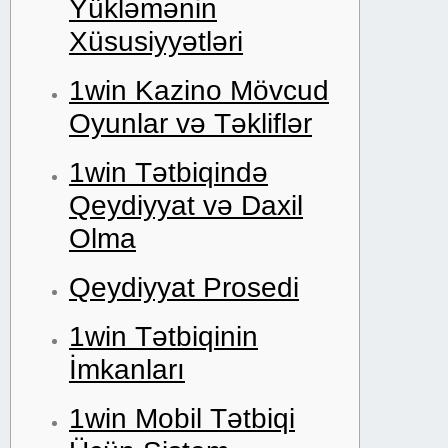
Yükləmənin
Xüsusiyyətləri
1win Kazino Mövcud
Oyunlar və Təkliflər
1win Tətbiqində
Qeydiyyat və Daxil
Olma
Qeydiyyat Prosedi
1win Tətbiqinin
İmkanları
1win Mobil Tətbiqi