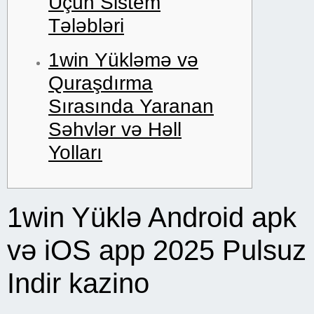
Üçün Sistem
Tələbləri
1win Yükləmə və
Quraşdırma
Sırasında Yaranan
Səhvlər və Həll
Yolları
1win Yüklə Android apk
və iOS app 2025 Pulsuz
Indir kazino