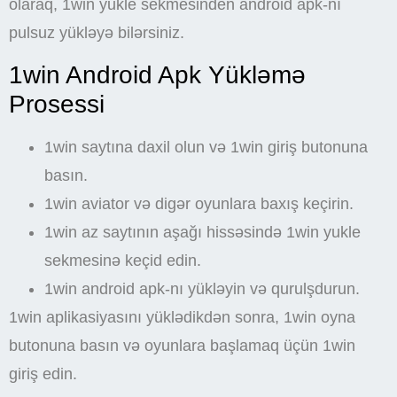
olaraq, 1win yukle sekmesinden android apk-nı
pulsuz yükləyə bilərsiniz.
1win Android Apk Yükləmə
Prosessi
1win saytına daxil olun və 1win giriş butonuna
basın.
1win aviator və digər oyunlara baxış keçirin.
1win az saytının aşağı hissəsində 1win yukle
sekmesinə keçid edin.
1win android apk-nı yükləyin və qurulşdurun.
1win aplikasiyasını yüklədikdən sonra, 1win oyna
butonuna basın və oyunlara başlamaq üçün 1win
giriş edin.