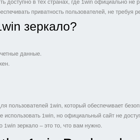
ть доступно в тех странах, где 1win официально не р
беспечивать приватность пользователей, не требуя р
1win зеркало?
учетные данные.
жен.
для пользователей 1win, который обеспечивает без
те использовать 1win, но официальный сайт не досту
1win зеркало – это то, что вам нужно.