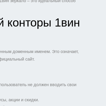
 1вин зеркало – это идеальный способ
й конторы 1вин
ененным доменным именем. Это означает,
официальный сайт.
 пользователь не должен вводить свои
сы, акции и скидки.