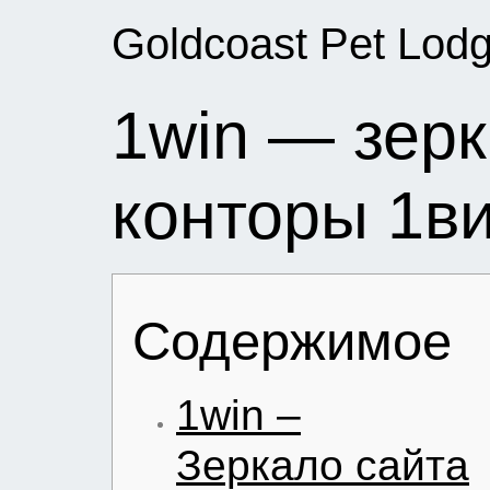
Goldcoast Pet Lod
1win — зерк
конторы 1в
Содержимое
1win –
Зеркало сайта