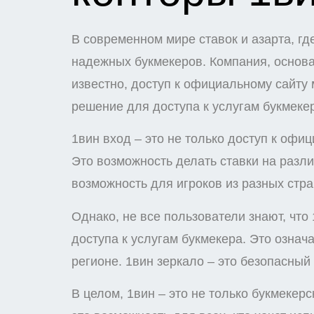
В современном мире ставок и азарта, гд
надежных букмекеров. Компания, основан
известно, доступ к официальному сайту 
решение для доступа к услугам букмеке
1вин вход – это не только доступ к офиц
Это возможность делать ставки на разли
возможность для игроков из разных стр
Однако, не все пользователи знают, что
доступа к услугам букмекера. Это означ
регионе. 1вин зеркало – это безопасный
В целом, 1вин – это не только букмекерс