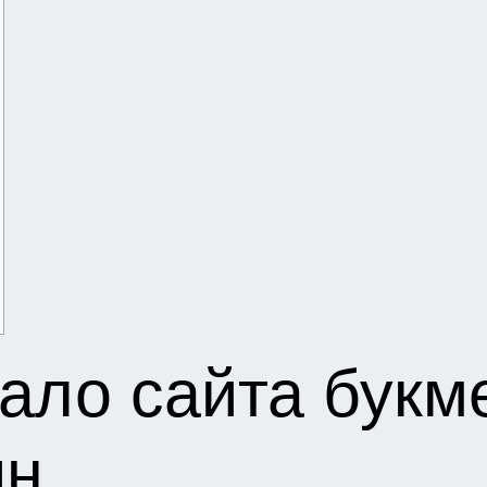
ало сайта букм
ин