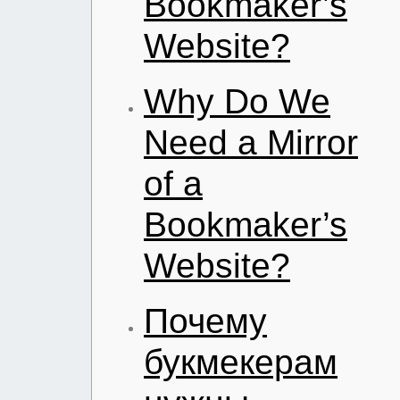
Bookmaker’s
Website?
Why Do We
Need a Mirror
of a
Bookmaker’s
Website?
Почему
букмекерам