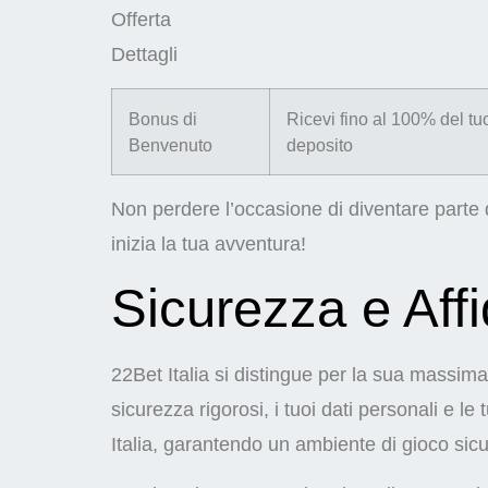
Offerta
Dettagli
Bonus di
Ricevi fino al 100% del tu
Benvenuto
deposito
Non perdere l’occasione di diventare parte de
inizia la tua avventura!
Sicurezza e Affi
22Bet Italia si distingue per la sua massima p
sicurezza rigorosi, i tuoi dati personali e 
Italia, garantendo un ambiente di gioco sicu