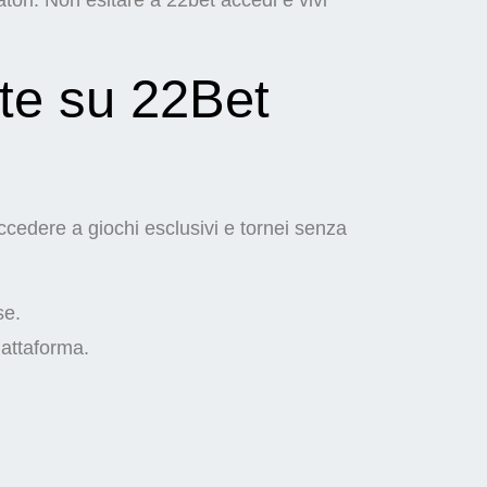
te su 22Bet
ccedere a giochi esclusivi e tornei senza
se.
iattaforma.