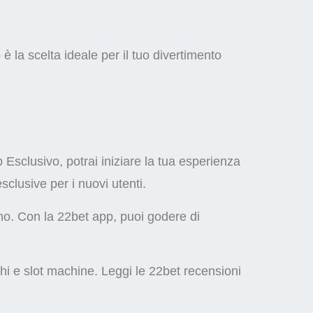
 la scelta ideale per il tuo divertimento
 Esclusivo, potrai iniziare la tua esperienza
sclusive per i nuovi utenti.
tano. Con la 22bet app, puoi godere di
i e slot machine. Leggi le 22bet recensioni