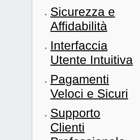
Sicurezza e
Affidabilità
Interfaccia
Utente Intuitiva
Pagamenti
Veloci e Sicuri
Supporto
Clienti