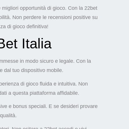
 migliori opportunità di gioco. Con la 22bet
ilità. Non perdere le recensioni positive su
za di gioco definitiva!
t Italia
commesse in modo sicuro e legale. Con la
 dal tuo dispositivo mobile.
erienza di gioco fluida e intuitiva. Non
dati a questa piattaforma affidabile.
sive e bonus speciali. E se desideri provare
qualità.
atori. Non esitare a 22bet accedi e vivi