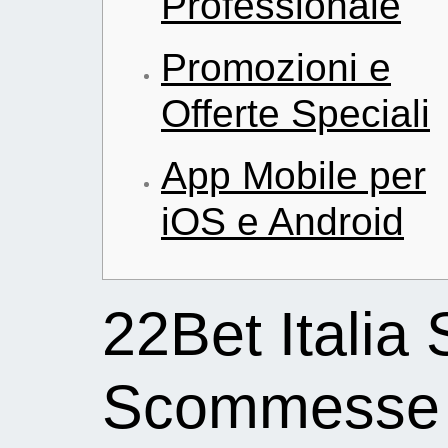
Professionale
Promozioni e
Offerte Speciali
App Mobile per
iOS e Android
22Bet Italia 
Scommesse