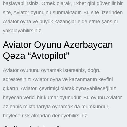
başlayabilirsiniz. Örnek olarak, 1xbet gibi güvenilir bir
site, Aviator oyunu’nu sunmaktadır. Bu site üzerinden
Aviator oyna ve büyük kazançlar elde etme şansını
yakalayabilirsiniz.
Aviator Oyunu Azerbaycan
Qəza “Avtopilot”
Aviator oyununu oynamak isterseniz, doğru
adrestesiniz! Aviator oyna ve kazanmanın keyfini
çıkarın. Aviator, çevrimiçi olarak oynayabileceğiniz
heyecan verici bir kumar oyunudur. Bu oyunu Aviator
az bahis miktarlarıyla oynamak da mümkündür,
böylece risk almadan deneyebilirsiniz.