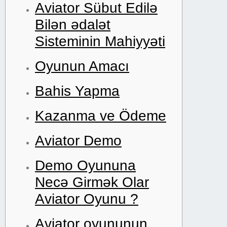
Aviator Sübut Edilə
Bilən ədalət
Sisteminin Mahiyyəti
Oyunun Amacı
Bahis Yapma
Kazanma ve Ödeme
Aviator Demo
Demo Oyununa
Necə Girmək Olar
Aviator Oyunu ?
Aviator oyununun