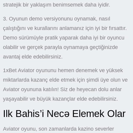
stratejik bir yaklaşım benimsemek daha iyidir.
3. Oyunun demo versiyonunu oynamak, nasıl
çalıştığını ve kurallarını anlamanız için iyi bir fırsattır.
Demo sürümüyle pratik yaparak daha iyi bir oyuncu
olabilir ve gerçek parayla oynamaya geçtiğinizde
avantaj elde edebilirsiniz.
1xBet Aviator oyununu hemen denemek ve yüksek
miktarlarda kazanç elde etmek için şimdi üye olun ve
Aviator oyununa katılın! Siz de heyecan dolu anlar
yaşayabilir ve büyük kazançlar elde edebilirsiniz.
Ilk Bahis’i Necə Elemek Olar
Aviator oyunu, son zamanlarda kazino severler