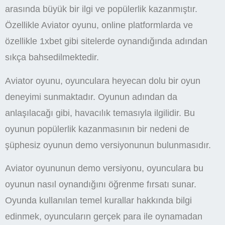
arasında büyük bir ilgi ve popülerlik kazanmıştır.
Özellikle Aviator oyunu, online platformlarda ve
özellikle 1xbet gibi sitelerde oynandığında adından
sıkça bahsedilmektedir.
Aviator oyunu, oyunculara heyecan dolu bir oyun
deneyimi sunmaktadır. Oyunun adından da
anlaşılacağı gibi, havacılık temasıyla ilgilidir. Bu
oyunun popülerlik kazanmasının bir nedeni de
şüphesiz oyunun demo versiyonunun bulunmasıdır.
Aviator oyununun demo versiyonu, oyunculara bu
oyunun nasıl oynandığını öğrenme fırsatı sunar.
Oyunda kullanılan temel kurallar hakkında bilgi
edinmek, oyuncuların gerçek para ile oynamadan