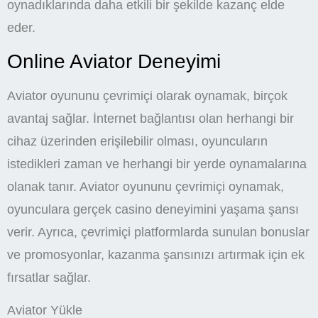
oynadıklarında daha etkili bir şekilde kazanç elde
eder.
Online Aviator Deneyimi
Aviator oyununu çevrimiçi olarak oynamak, birçok
avantaj sağlar. İnternet bağlantısı olan herhangi bir
cihaz üzerinden erişilebilir olması, oyuncuların
istedikleri zaman ve herhangi bir yerde oynamalarına
olanak tanır. Aviator oyununu çevrimiçi oynamak,
oyunculara gerçek casino deneyimini yaşama şansı
verir. Ayrıca, çevrimiçi platformlarda sunulan bonuslar
ve promosyonlar, kazanma şansınızı artırmak için ek
fırsatlar sağlar.
Aviator Yükle