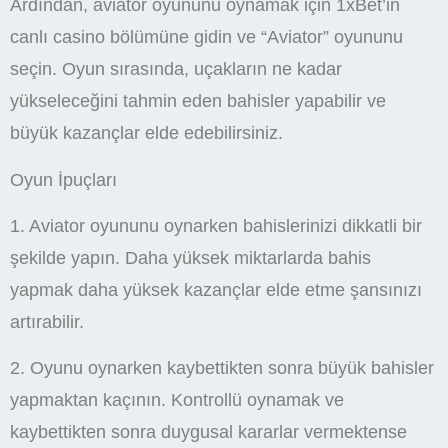
Ardından, aviator oyununu oynamak için 1xBet’in
canlı casino bölümüne gidin ve “Aviator” oyununu
seçin. Oyun sırasında, uçakların ne kadar
yükseleceğini tahmin eden bahisler yapabilir ve
büyük kazançlar elde edebilirsiniz.
Oyun İpuçları
1. Aviator oyununu oynarken bahislerinizi dikkatli bir
şekilde yapın. Daha yüksek miktarlarda bahis
yapmak daha yüksek kazançlar elde etme şansınızı
artırabilir.
2. Oyunu oynarken kaybettikten sonra büyük bahisler
yapmaktan kaçının. Kontrollü oynamak ve
kaybettikten sonra duygusal kararlar vermektense