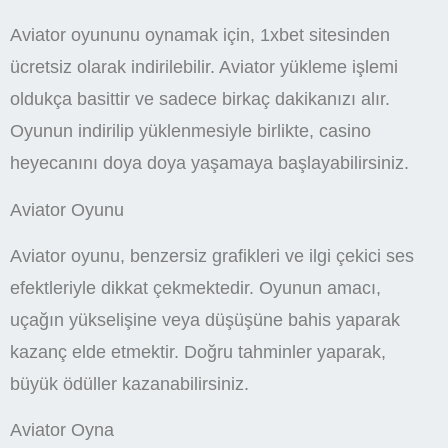
Aviator oyununu oynamak için, 1xbet sitesinden
ücretsiz olarak indirilebilir. Aviator yükleme işlemi
oldukça basittir ve sadece birkaç dakikanızı alır.
Oyunun indirilip yüklenmesiyle birlikte, casino
heyecanını doya doya yaşamaya başlayabilirsiniz.
Aviator Oyunu
Aviator oyunu, benzersiz grafikleri ve ilgi çekici ses
efektleriyle dikkat çekmektedir. Oyunun amacı,
uçağın yükselişine veya düşüşüne bahis yaparak
kazanç elde etmektir. Doğru tahminler yaparak,
büyük ödüller kazanabilirsiniz.
Aviator Oyna