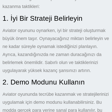
kazanma taktikleri:
1. İyi Bir Strateji Belirleyin
Aviator oyununu oynarken, iyi bir strateji oluşturmak
büyük önem taşır. Oynayacağınız miktarı belirleyin ve
ne kadar süreyle oynamak istediğinizi planlayın.
Ayrıca, kazandığınızda ne zaman duracağınızı da
belirlemek önemlidir. Sabırlı olun ve taktiklerinizi
uygulayarak yüksek kazanç şansınızı artırın.
2. Demo Modunu Kullanın
Aviator oyununda tecrübe kazanmak ve stratejilerinizi
uygulamak için demo modunu kullanabilirsiniz. Bu
modda gerçek para yerine sanal para kullanılır, bu