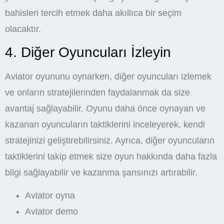
bahisleri tercih etmek daha akıllıca bir seçim
olacaktır.
4. Diğer Oyuncuları İzleyin
Aviator oyununu oynarken, diğer oyuncuları izlemek
ve onların stratejilerinden faydalanmak da size
avantaj sağlayabilir. Oyunu daha önce oynayan ve
kazanan oyuncuların taktiklerini inceleyerek, kendi
stratejinizi geliştirebilirsiniz. Ayrıca, diğer oyuncuların
taktiklerini takip etmek size oyun hakkında daha fazla
bilgi sağlayabilir ve kazanma şansınızı artırabilir.
Aviator oyna
Aviator demo