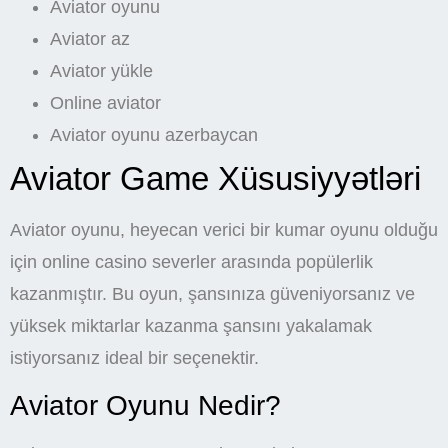
Aviator oyunu
Aviator az
Aviator yükle
Online aviator
Aviator oyunu azerbaycan
Aviator Game Xüsusiyyətləri
Aviator oyunu, heyecan verici bir kumar oyunu olduğu
için online casino severler arasında popülerlik
kazanmıştır. Bu oyun, şansınıza güveniyorsanız ve
yüksek miktarlar kazanma şansını yakalamak
istiyorsanız ideal bir seçenektir.
Aviator Oyunu Nedir?