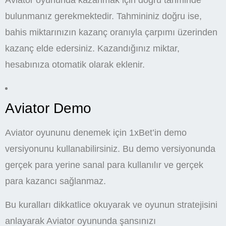
bulunmanız gerekmektedir. Tahmininiz doğru ise,
bahis miktarınızın kazanç oranıyla çarpımı üzerinden
kazanç elde edersiniz. Kazandığınız miktar,
hesabınıza otomatik olarak eklenir.
Aviator Demo
Aviator oyununu denemek için 1xBet’in demo
versiyonunu kullanabilirsiniz. Bu demo versiyonunda
gerçek para yerine sanal para kullanılır ve gerçek
para kazancı sağlanmaz.
Bu kuralları dikkatlice okuyarak ve oyunun stratejisini
anlayarak Aviator oyununda şansınızı