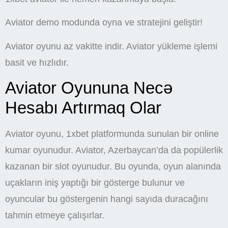
Aviator demo modunda oyna ve stratejini geliştir!
Aviator oyunu az vakitte indir. Aviator yükleme işlemi
basit ve hızlıdır.
Aviator Oyununa Necə
Hesabı Artırmaq Olar
Aviator oyunu, 1xbet platformunda sunulan bir online
kumar oyunudur. Aviator, Azerbaycan’da da popülerlik
kazanan bir slot oyunudur. Bu oyunda, oyun alanında
uçakların iniş yaptığı bir gösterge bulunur ve
oyuncular bu göstergenin hangi sayıda duracağını
tahmin etmeye çalışırlar.