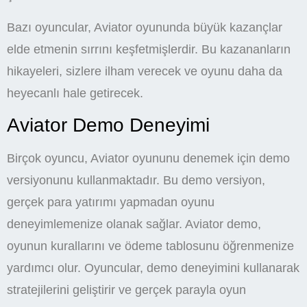
Bazı oyuncular, Aviator oyununda büyük kazançlar
elde etmenin sırrını keşfetmişlerdir. Bu kazananların
hikayeleri, sizlere ilham verecek ve oyunu daha da
heyecanlı hale getirecek.
Aviator Demo Deneyimi
Birçok oyuncu, Aviator oyununu denemek için demo
versiyonunu kullanmaktadır. Bu demo versiyon,
gerçek para yatırımı yapmadan oyunu
deneyimlemenize olanak sağlar. Aviator demo,
oyunun kurallarını ve ödeme tablosunu öğrenmenize
yardımcı olur. Oyuncular, demo deneyimini kullanarak
stratejilerini geliştirir ve gerçek parayla oyun