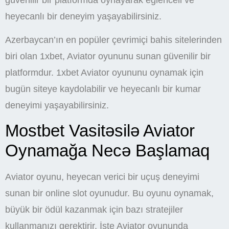
heyecanlı bir deneyim yaşayabilirsiniz.
Azerbaycan’ın en popüler çevrimiçi bahis sitelerinden
biri olan 1xbet, Aviator oyununu sunan güvenilir bir
platformdur. 1xbet Aviator oyununu oynamak için
bugün siteye kaydolabilir ve heyecanlı bir kumar
deneyimi yaşayabilirsiniz.
Mostbet Vasitəsilə Aviator
Oynamağa Necə Başlamaq
Aviator oyunu, heyecan verici bir uçuş deneyimi
sunan bir online slot oyunudur. Bu oyunu oynamak,
büyük bir ödül kazanmak için bazı stratejiler
kullanmanızı gerektirir. İşte Aviator oyununda