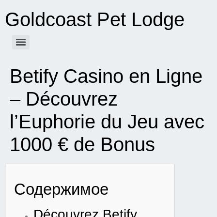
Goldcoast Pet Lodge
Betify Casino en Ligne
– Découvrez
l’Euphorie du Jeu avec
1000 € de Bonus
Содержимое
Découvrez Betify