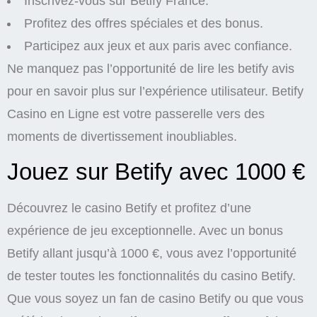
Inscrivez-vous sur Betify France.
Profitez des offres spéciales et des bonus.
Participez aux jeux et aux paris avec confiance.
Ne manquez pas l’opportunité de lire les betify avis
pour en savoir plus sur l’expérience utilisateur. Betify
Casino en Ligne est votre passerelle vers des
moments de divertissement inoubliables.
Jouez sur Betify avec 1000 €
Découvrez le casino Betify et profitez d’une
expérience de jeu exceptionnelle. Avec un bonus
Betify allant jusqu’à 1000 €, vous avez l’opportunité
de tester toutes les fonctionnalités du casino Betify.
Que vous soyez un fan de casino Betify ou que vous