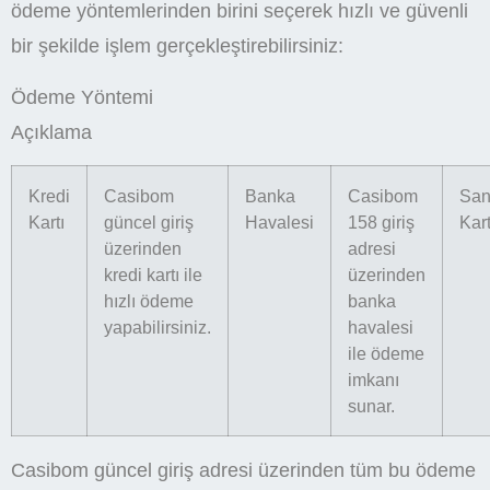
ödeme yöntemlerinden birini seçerek hızlı ve güvenli
bir şekilde işlem gerçekleştirebilirsiniz:
Ödeme Yöntemi
Açıklama
Kredi
Casibom
Banka
Casibom
San
Kartı
güncel giriş
Havalesi
158 giriş
Kart
üzerinden
adresi
kredi kartı ile
üzerinden
hızlı ödeme
banka
yapabilirsiniz.
havalesi
ile ödeme
imkanı
sunar.
Casibom güncel giriş adresi üzerinden tüm bu ödeme