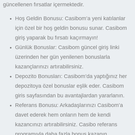
güncellenen fırsatlar içermektedir.
Hoş Geldin Bonusu: Casibom’a yeni katılanlar
için özel bir hoş geldin bonusu sunar. Casibom
giriş yaparak bu fırsatı kaçırmayın!
Günlük Bonuslar: Casibom güncel giriş linki
üzerinden her gün yenilenen bonuslarla
kazançlarınızı artırabilirsiniz.
Depozito Bonusları: Casibom’da yaptığınız her
depozitoya özel bonuslar eşlik eder. Casibom
giris sayfasından bu avantajlardan yararlanın.
Referans Bonusu: Arkadaşlarınızı Casibom’a
davet ederek hem onların hem de kendi
kazancınızı artırabilirsiniz. Casibo referans
programıyla daha fazla bonus kazanın.