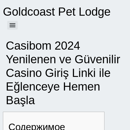
Goldcoast Pet Lodge
Casibom 2024
Yenilenen ve Güvenilir
Casino Giriş Linki ile
Eğlenceye Hemen
Başla
Содержимое