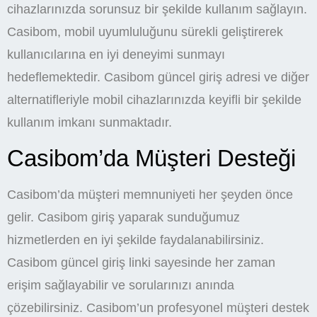
cihazlarınızda sorunsuz bir şekilde kullanım sağlayın.
Casibom, mobil uyumluluğunu sürekli geliştirerek
kullanıcılarına en iyi deneyimi sunmayı
hedeflemektedir. Casibom güncel giriş adresi ve diğer
alternatifleriyle mobil cihazlarınızda keyifli bir şekilde
kullanım imkanı sunmaktadır.
Casibom’da Müşteri Desteği
Casibom’da müşteri memnuniyeti her şeyden önce
gelir. Casibom giriş yaparak sunduğumuz
hizmetlerden en iyi şekilde faydalanabilirsiniz.
Casibom güncel giriş linki sayesinde her zaman
erişim sağlayabilir ve sorularınızı anında
çözebilirsiniz. Casibom’un profesyonel müşteri destek