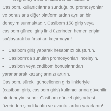
Casibom, kullanıcılarına sunduğu bu promosyonlar
ve bonuslarla diğer platformlardan ayrılan bir
deneyim sunmaktadır. Casibom 158 giriş veya
casibom güncel giriş linki üzerinden hemen erişim
sağlayarak bu fırsatları kaçırmayın!
Casibom giriş yaparak hesabınızı oluşturun.
Casibom’da sunulan promosyonları inceleyin.
Casibon veya cadibom bonuslarından
yararlanarak kazançlarınızı artırın.
Casibom, sürekli güncellenen giriş linkleriyle
(casibom giriş, casibom giris) kullanıcılarına güvenilir
bir deneyim sunar. Casibom güncel giriş adresi
üzerinden şimdi katılın ve avantajlardan yararlanın!