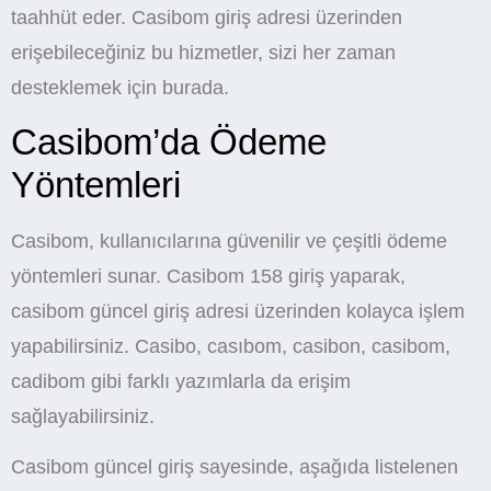
taahhüt eder. Casibom giriş adresi üzerinden
erişebileceğiniz bu hizmetler, sizi her zaman
desteklemek için burada.
Casibom’da Ödeme
Yöntemleri
Casibom, kullanıcılarına güvenilir ve çeşitli ödeme
yöntemleri sunar. Casibom 158 giriş yaparak,
casibom güncel giriş adresi üzerinden kolayca işlem
yapabilirsiniz. Casibo, casıbom, casibon, casibom,
cadibom gibi farklı yazımlarla da erişim
sağlayabilirsiniz.
Casibom güncel giriş sayesinde, aşağıda listelenen