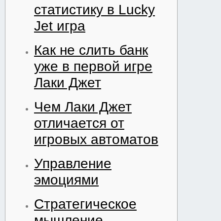
статистику в Lucky
Jet игра
Как не слить банк
уже в первой игре
Лаки Джет
Чем Лаки Джет
отличается от
игровых автоматов
Управление
эмоциями
Стратегическое
мышление