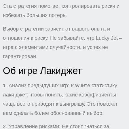
Эта стратегия помогает контролировать риски и
избежать больших потерь.
Выбор стратегии зависит от вашего опыта и
отношения к риску. Не забывайте, что Lucky Jet –
игра с элементами случайности, и успех не
гарантирован.
Об игре Лакиджет
1. Анализ предыдущих игр: Изучите статистику
лаки джет, чтобы понять, какие коэффициенты
чаще всего приводят к выигрышу. Это поможет
вам сделать более обоснованный выбор.
2. Управление рисками: Не стоит гнаться за