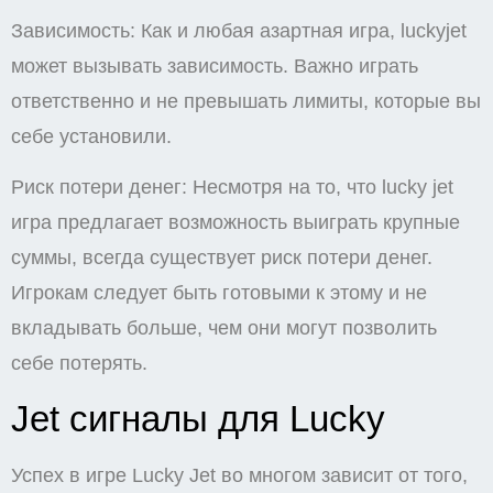
Зависимость: Как и любая азартная игра, luckyjet
может вызывать зависимость. Важно играть
ответственно и не превышать лимиты, которые вы
себе установили.
Риск потери денег: Несмотря на то, что lucky jet
игра предлагает возможность выиграть крупные
суммы, всегда существует риск потери денег.
Игрокам следует быть готовыми к этому и не
вкладывать больше, чем они могут позволить
себе потерять.
Jet сигналы для Lucky
Успех в игре Lucky Jet во многом зависит от того,