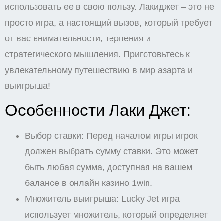
использовать ее в свою пользу. Лакиджет – это не
просто игра, а настоящий вызов, который требует
от вас внимательности, терпения и
стратегического мышления. Приготовьтесь к
увлекательному путешествию в мир азарта и
выигрыша!
Особенности Лаки Джет:
Выбор ставки: Перед началом игры игрок
должен выбрать сумму ставки. Это может
быть любая сумма, доступная на вашем
балансе в онлайн казино 1win.
Множитель выигрыша: Lucky Jet игра
использует множитель, который определяет