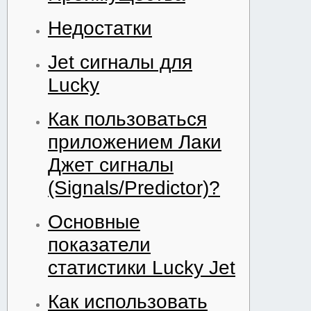
Недостатки
Jet сигналы для
Lucky
Как пользоваться
приложением Лаки
Джет сигналы
(Signals/Predictor)?
Основные
показатели
статистики Lucky Jet
Как использовать