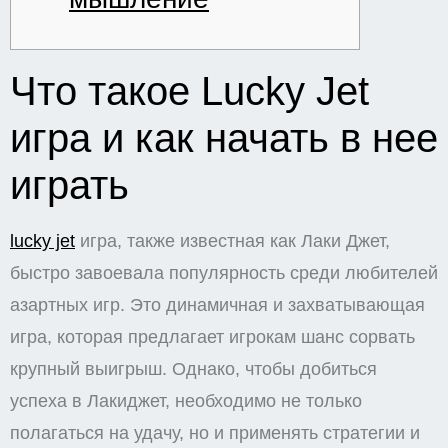
Что такое Lucky Jet
игра и как начать в нее
играть
lucky jet
игра, также известная как Лаки Джет,
быстро завоевала популярность среди любителей
азартных игр. Это динамичная и захватывающая
игра, которая предлагает игрокам шанс сорвать
крупный выигрыш. Однако, чтобы добиться
успеха в Лакиджет, необходимо не только
полагаться на удачу, но и применять стратегии и